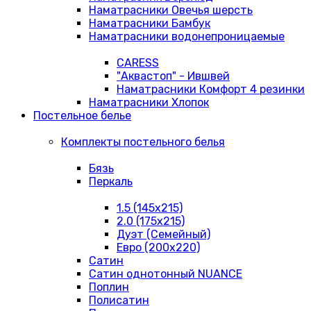
Наматрасники Овечья шерсть
Наматрасники Бамбук
Наматрасники водонепроницаемые
CARESS
"Аквастоп" - Ившвей
Наматрасники Комфорт 4 резинки
Наматрасники Хлопок
Постельное белье
Комплекты постельного белья
Бязь
Перкаль
1.5 (145х215)
2.0 (175х215)
Дуэт (Семейный)
Евро (200х220)
Сатин
Сатин однотонный NUANCE
Поплин
Полисатин