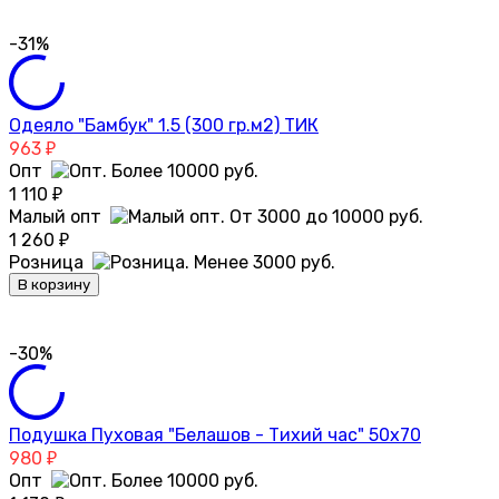
-31%
Одеяло "Бамбук" 1.5 (300 гр.м2) ТИК
963
₽
Опт
1 110
₽
Малый опт
1 260
₽
Розница
В корзину
-30%
Подушка Пуховая "Белашов - Тихий час" 50х70
980
₽
Опт