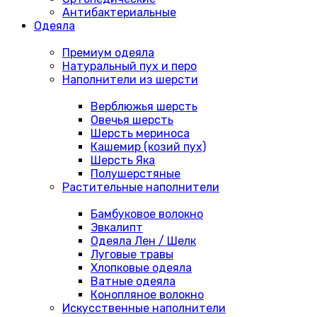
Антибактериальные
Одеяла
Премиум одеяла
Натуральный пух и перо
Наполнители из шерсти
Верблюжья шерсть
Овечья шерсть
Шерсть мериноса
Кашемир (козий пух)
Шерсть Яка
Полушерстяные
Растительные наполнители
Бамбуковое волокно
Эвкалипт
Одеяла Лен / Шелк
Луговые травы
Хлопковые одеяла
Ватные одеяла
Конопляное волокно
Искусственные наполнители