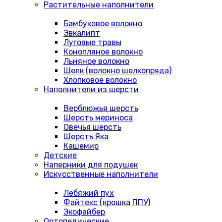
Растительные наполнители
Бамбуковое волокно
Эвкалипт
Луговые травы
Конопляное волокно
Льняное волокно
Шелк (волокно шелкопряда)
Хлопковое волокно
Наполнители из шерсти
Верблюжья шерсть
Шерсть мериноса
Овечья шерсть
Шерсть Яка
Кашемир
Детские
Наперники для подушек
Искусственные наполнители
Лебяжий пух
Файтекс (крошка ППУ)
Экофайбер
Ортопедические