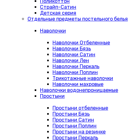
Поликоттон
Страйп-Сатин
Детская серия
Отдельные предметы постельного белья
Наволочки
Наволочки Отбеленные
Наволочки Бязь
Наволочки Сатин
Наволочки Лен
Наволочки Перкаль
Наволочки Поплин
Трикотажные наволочки
Наволочки махровые
Наволочки водонепроницаемые
Простыни
Простыни отбеленные
Простыни Бязь
Простыни Сатин
Простыни Поплин
Простыни на резинке
Простыни Перкаль