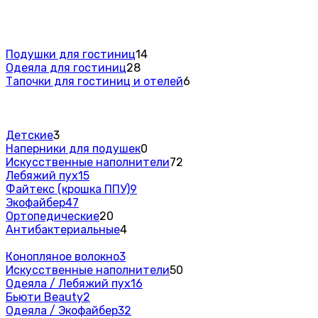
Подушки для гостиниц
14
Одеяла для гостиниц
28
Тапочки для гостиниц и отелей
6
Детские
3
Наперники для подушек
0
Искусственные наполнители
72
Лебяжий пух
15
Файтекс (крошка ППУ)
9
Экофайбер
47
Ортопедические
20
Антибактериальные
4
Конопляное волокно
3
Искусственные наполнители
50
Одеяла / Лебяжий пух
16
Бьюти Beauty
2
Одеяла / Экофайбер
32