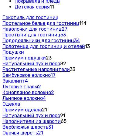
Покрывала и пледы
Детская серия
11
Текстиль для гостиниц
Постельное белье для гостиниц
114
Наволочки для гостиниц
27
Простыни для гостиниц
53
Пододеяльники для гостиниц
34
Полотенца для гостиниц и отелей
13
Подушки
Премиум подушки
23
Натуральный пух и перо
82
Растительные наполнители
33
Бамбуковое волокно
17
Эвкалипт
4
Луговые травы
2
Конопляное волокно
2
Льняное волокно
4
Одеяла
Премиум одеяла
21
Натуральный пух и перо
91
Наполнители из шерсти
65
Верблюжья шерсть
31
Овечья шерсть
21