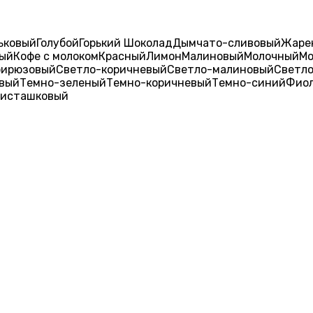
ьковый
Голубой
Горький Шоколад
Дымчато-сливовый
Жаре
ый
Кофе с молоком
Красный
Лимон
Малиновый
Молочный
Мо
бирюзовый
Светло-коричневый
Светло-малиновый
Светл
вый
Темно-зеленый
Темно-коричневый
Темно-синий
Фио
исташковый