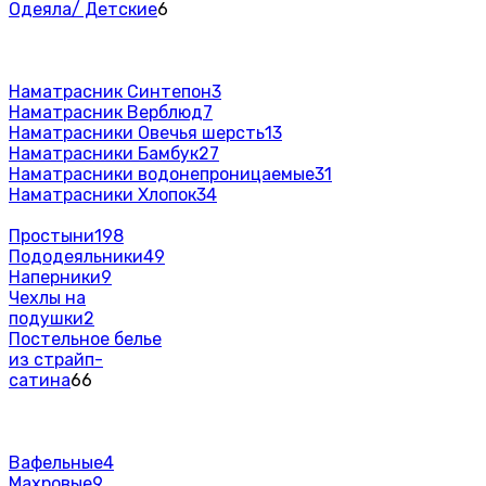
Одеяла/ Детские
6
Наматрасник Синтепон
3
Наматрасник Верблюд
7
Наматрасники Овечья шерсть
13
Наматрасники Бамбук
27
Наматрасники водонепроницаемые
31
Наматрасники Хлопок
34
Простыни
198
Пододеяльники
49
Наперники
9
Чехлы на
подушки
2
Постельное белье
из страйп-
сатина
66
Вафельные
4
Махровые
9