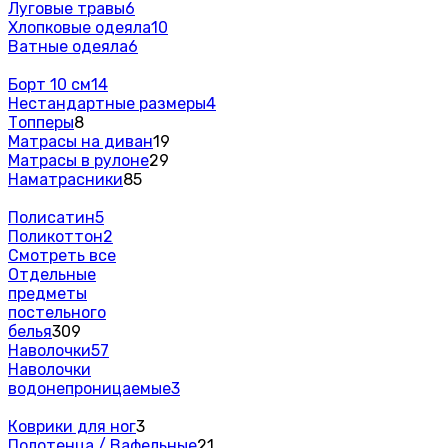
Луговые травы
6
Хлопковые одеяла
10
Ватные одеяла
6
Борт 10 см
14
Нестандартные размеры
4
Топперы
8
Матрасы на диван
19
Матрасы в рулоне
29
Наматрасники
85
Полисатин
5
Поликоттон
2
Смотреть все
Отдельные
предметы
постельного
белья
309
Наволочки
57
Наволочки
водонепроницаемые
3
Коврики для ног
3
Полотенца / Вафельные
21