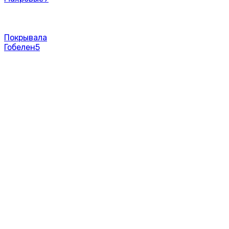
Покрывала
Гобелен
5