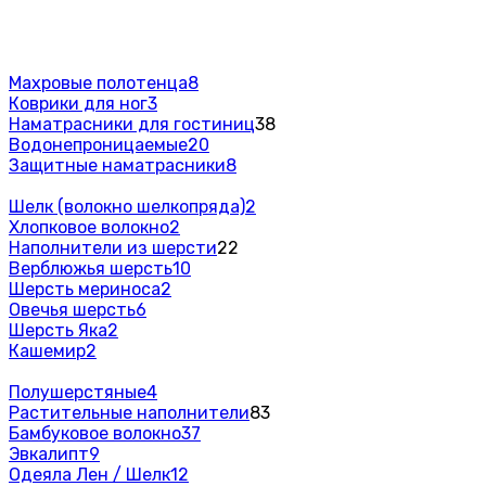
Махровые полотенца
8
Коврики для ног
3
Наматрасники для гостиниц
38
Водонепроницаемые
20
Защитные наматрасники
8
Шелк (волокно шелкопряда)
2
Хлопковое волокно
2
Наполнители из шерсти
22
Верблюжья шерсть
10
Шерсть мериноса
2
Овечья шерсть
6
Шерсть Яка
2
Кашемир
2
Полушерстяные
4
Растительные наполнители
83
Бамбуковое волокно
37
Эвкалипт
9
Одеяла Лен / Шелк
12