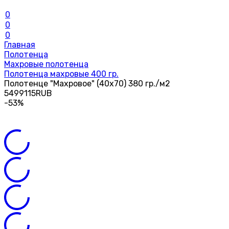
0
0
0
Главная
Полотенца
Махровые полотенца
Полотенца махровые 400 гр.
Полотенце "Махровое" (40х70) 380 гр./м2
54
99
115
RUB
-53%