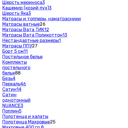
Шерсть мериноса
3
Кашемир (козий пух)
3
Шерсть Яка
3
Матрасы и топперы, наматрасники
Матрасы ватные
26
Матрасы Вата ТИК
12
Матрасы Вата Поликоттон
13
Нестандартные размеры
1
Матрасы ППУ
27
Борт 5 см
11
Постельное белье
Комплекты
постельного
белья
88
Бязь
4
Перкаль
46
Сатин
14
Сатин
однотонный
NUANCE
3
Поплин
5
Полотенца и халаты
Полотенца Махровые
25
Махровые 400 гр.
8