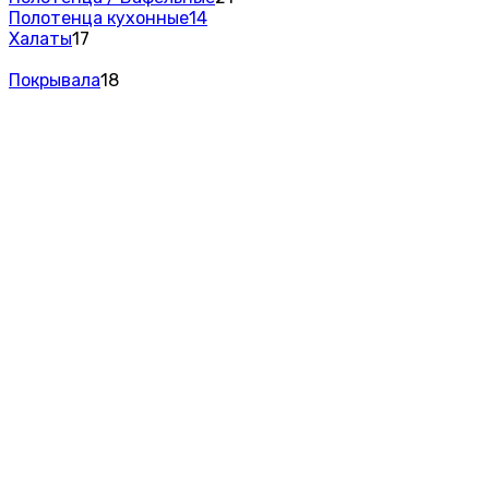
Полотенца кухонные
14
Халаты
17
Покрывала
18