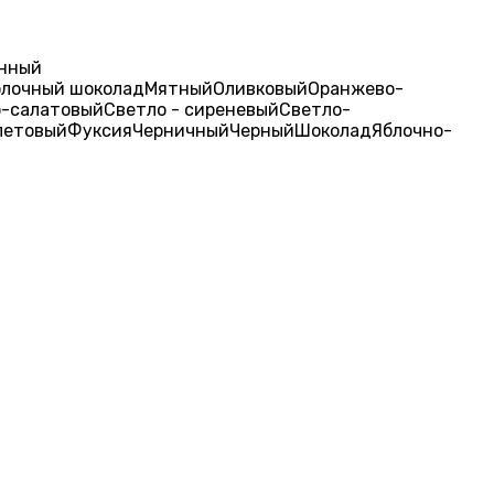
нный
лочный шоколад
Мятный
Оливковый
Оранжево-
о-салатовый
Светло - сиреневый
Светло-
летовый
Фуксия
Черничный
Черный
Шоколад
Яблочно-