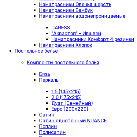
Наматрасники Овечья шерсть
Наматрасники Бамбук
Наматрасники водонепроницаемые
CARESS
"Аквастоп" - Ившвей
Наматрасники Комфорт 4 резинки
Наматрасники Хлопок
Постельное белье
Комплекты постельного белья
Бязь
Перкаль
1.5 (145х215)
2.0 (175х215)
Дуэт (Семейный)
Евро (200х220)
Сатин
Сатин однотонный NUANCE
Поплин
Полисатин