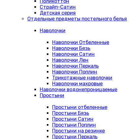
Поликоттон
Страйп-Сатин
Детская серия
Отдельные предметы постельного белья
Наволочки
Наволочки Отбеленные
Наволочки Бязь
Наволочки Сатин
Наволочки Лен
Наволочки Перкаль
Наволочки Поплин
Трикотажные наволочки
Наволочки махровые
Наволочки водонепроницаемые
Простыни
Простыни отбеленные
Простыни Бязь
Простыни Сатин
Простыни Поплин
Простыни на резинке
Простыни Перкаль