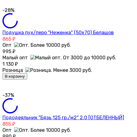
-28%
Подушка пух/перо "Неженка" (50х70) Белашов
865
₽
Опт
995
₽
Малый опт
1 130
₽
Розница
В корзину
-37%
Пододеяльник "Бязь 125 гр./м2" 2.0 [ОТБЕЛЕННЫЙ]
855
₽
Опт
990
₽