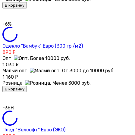
В корзину
-6%
Одеяло "Бамбук" Евро (300 гр./м2)
890
₽
Опт
1 030
₽
Малый опт
1 160
₽
Розница
В корзину
-36%
Плед "Велсофт" Евро (ЭКО)