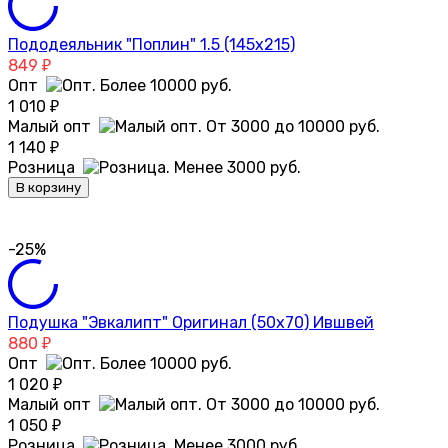
Пододеяльник "Поплин" 1.5 (145х215)
849
₽
Опт
1 010
₽
Малый опт
1 140
₽
Розница
В корзину
-25%
Подушка "Эвкалипт" Оригинал (50х70) Ившвей
880
₽
Опт
1 020
₽
Малый опт
1 050
₽
Розница