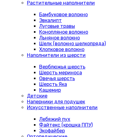
Растительные наполнители
Бамбуковое волокно
Эвкалипт
Луговые травы
Конопляное волокно
Льняное волокно
Шелк (волокно шелкопряда)
Хлопковое волокно
Наполнители из шерсти
Верблюжья шерсть
Шерсть мериноса
Овечья шерсть
Шерсть Яка
Кашемир
Детские
Наперники для подушек
Искусственные наполнители
Лебяжий пух
Файтекс (крошка ППУ)
Экофайбер
Ортопедические