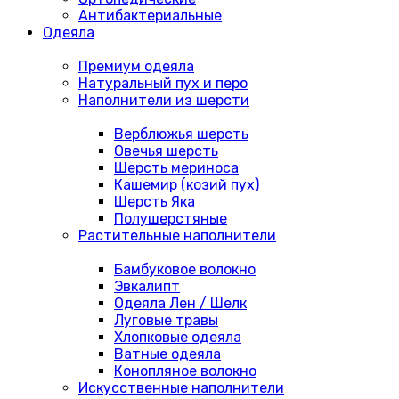
Антибактериальные
Одеяла
Премиум одеяла
Натуральный пух и перо
Наполнители из шерсти
Верблюжья шерсть
Овечья шерсть
Шерсть мериноса
Кашемир (козий пух)
Шерсть Яка
Полушерстяные
Растительные наполнители
Бамбуковое волокно
Эвкалипт
Одеяла Лен / Шелк
Луговые травы
Хлопковые одеяла
Ватные одеяла
Конопляное волокно
Искусственные наполнители