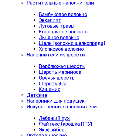
Растительные наполнители
Бамбуковое волокно
Эвкалипт
Луговые травы
Конопляное волокно
Льняное волокно
Шелк (волокно шелкопряда)
Хлопковое волокно
Наполнители из шерсти
Верблюжья шерсть
Шерсть мериноса
Овечья шерсть
Шерсть Яка
Кашемир
Детские
Наперники для подушек
Искусственные наполнители
Лебяжий пух
Файтекс (крошка ППУ)
Экофайбер
Ортопедические