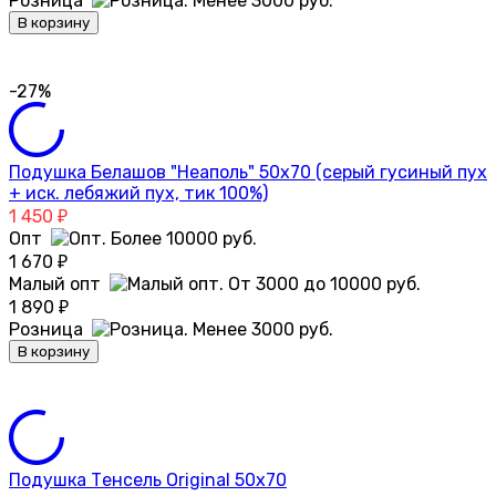
Розница
В корзину
-27%
Подушка Белашов "Неаполь" 50х70 (серый гусиный пух
+ иск. лебяжий пух, тик 100%)
1 450
₽
Опт
1 670
₽
Малый опт
1 890
₽
Розница
В корзину
Подушка Тенсель Original 50х70