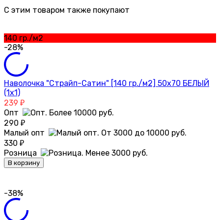
C этим товаром также покупают
140 гр./м2
-28%
Наволочка "Страйп-Сатин" [140 гр./м2] 50х70 БЕЛЫЙ
(1х1)
239
₽
Опт
290
₽
Малый опт
330
₽
Розница
В корзину
-38%