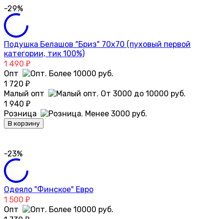
-29%
Подушка Белашов "Бриз" 70х70 (пуховый первой
категории, тик 100%)
1 490
₽
Опт
1 720
₽
Малый опт
1 940
₽
Розница
В корзину
-23%
Одеяло "Финское" Евро
1 500
₽
Опт