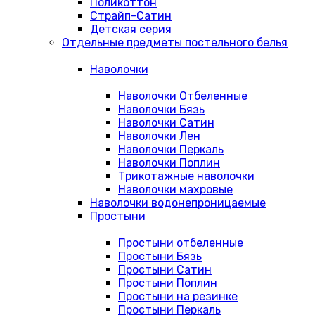
Поликоттон
Страйп-Сатин
Детская серия
Отдельные предметы постельного белья
Наволочки
Наволочки Отбеленные
Наволочки Бязь
Наволочки Сатин
Наволочки Лен
Наволочки Перкаль
Наволочки Поплин
Трикотажные наволочки
Наволочки махровые
Наволочки водонепроницаемые
Простыни
Простыни отбеленные
Простыни Бязь
Простыни Сатин
Простыни Поплин
Простыни на резинке
Простыни Перкаль