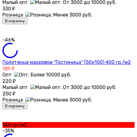
Малый опт
330
₽
Розница
В корзину
-46%
Полотенце махровое "Гостиница" (50х100) 400 гр./м2
189
₽
Опт
220
₽
Малый опт
250
₽
Розница
В корзину
140 гр./м2
-35%