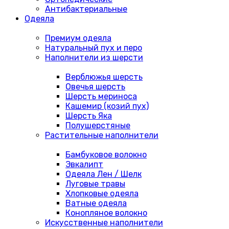
Антибактериальные
Одеяла
Премиум одеяла
Натуральный пух и перо
Наполнители из шерсти
Верблюжья шерсть
Овечья шерсть
Шерсть мериноса
Кашемир (козий пух)
Шерсть Яка
Полушерстяные
Растительные наполнители
Бамбуковое волокно
Эвкалипт
Одеяла Лен / Шелк
Луговые травы
Хлопковые одеяла
Ватные одеяла
Конопляное волокно
Искусственные наполнители