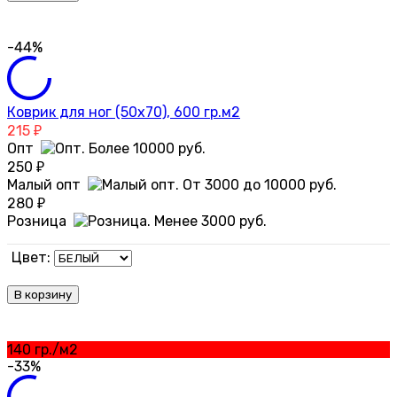
-44%
Коврик для ног (50х70), 600 гр.м2
215
₽
Опт
250
₽
Малый опт
280
₽
Розница
Цвет:
В корзину
140 гр./м2
-33%