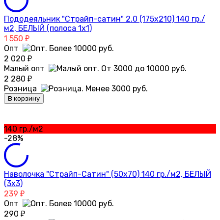
Пододеяльник "Страйп-сатин" 2.0 (175х210) 140 гр./
м2, БЕЛЫЙ (полоса 1х1)
1 550
₽
Опт
2 020
₽
Малый опт
2 280
₽
Розница
В корзину
140 гр./м2
-28%
Наволочка "Страйп-Сатин" (50х70) 140 гр./м2, БЕЛЫЙ
(3х3)
239
₽
Опт
290
₽