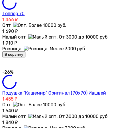
Топпер 70
1 466
₽
Опт
1 690
₽
Малый опт
1 910
₽
Розница
В корзину
-26%
Подушка "Кашемир" Оригинал (70х70) Ившвей
1 455
₽
Опт
1 640
₽
Малый опт
1 840
₽