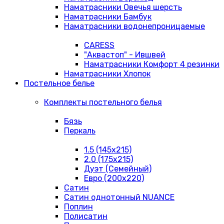
Наматрасники Овечья шерсть
Наматрасники Бамбук
Наматрасники водонепроницаемые
CARESS
"Аквастоп" - Ившвей
Наматрасники Комфорт 4 резинки
Наматрасники Хлопок
Постельное белье
Комплекты постельного белья
Бязь
Перкаль
1.5 (145х215)
2.0 (175х215)
Дуэт (Семейный)
Евро (200х220)
Сатин
Сатин однотонный NUANCE
Поплин
Полисатин