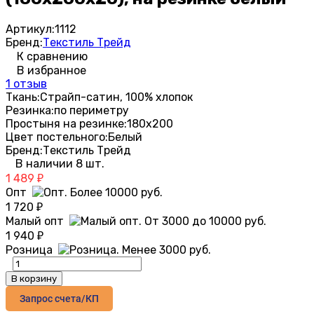
Артикул:
1112
Бренд:
Текстиль Трейд
К сравнению
В избранное
1 отзыв
Ткань:
Страйп-сатин, 100% хлопок
Резинка:
по периметру
Простыня на резинке:
180х200
Цвет постельного:
Белый
Бренд:
Текстиль Трейд
В наличии 8 шт.
1 489
₽
Опт
1 720
₽
Малый опт
1 940
₽
Розница
В корзину
Запрос счета/КП