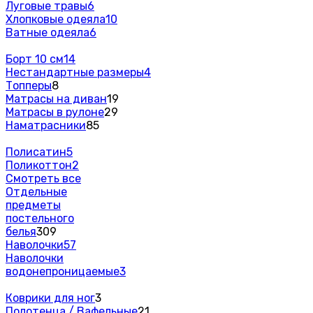
Луговые травы
6
Хлопковые одеяла
10
Ватные одеяла
6
Борт 10 см
14
Нестандартные размеры
4
Топперы
8
Матрасы на диван
19
Матрасы в рулоне
29
Наматрасники
85
Полисатин
5
Поликоттон
2
Смотреть все
Отдельные
предметы
постельного
белья
309
Наволочки
57
Наволочки
водонепроницаемые
3
Коврики для ног
3
Полотенца / Вафельные
21