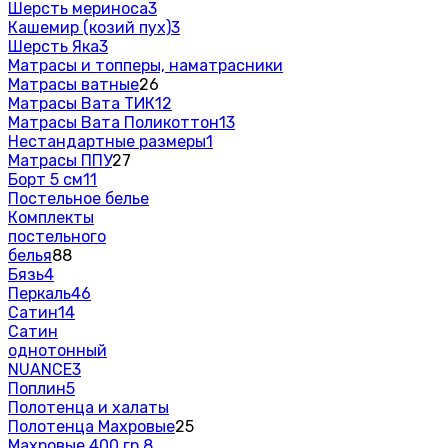
Шерсть мериноса
3
Кашемир (козий пух)
3
Шерсть Яка
3
Матрасы и топперы, наматрасники
Матрасы ватные
26
Матрасы Вата ТИК
12
Матрасы Вата Поликоттон
13
Нестандартные размеры
1
Матрасы ППУ
27
Борт 5 см
11
Постельное белье
Комплекты
постельного
белья
88
Бязь
4
Перкаль
46
Сатин
14
Сатин
однотонный
NUANCE
3
Поплин
5
Полотенца и халаты
Полотенца Махровые
25
Махровые 400 гр.
8