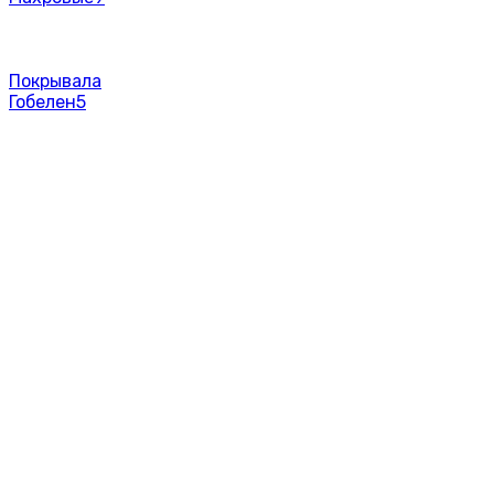
Покрывала
Гобелен
5