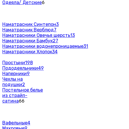
Одеяла/ Детские
6
Наматрасник Синтепон
3
Наматрасник Верблюд
7
Наматрасники Овечья шерсть
13
Наматрасники Бамбук
27
Наматрасники водонепроницаемые
31
Наматрасники Хлопок
34
Простыни
198
Пододеяльники
49
Наперники
9
Чехлы на
подушки
2
Постельное белье
из страйп-
сатина
66
Вафельные
4
Махровые
9