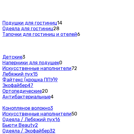
Подушки для гостиниц
14
Одеяла для гостиниц
28
Тапочки для гостиниц и отелей
6
Детские
3
Наперники для подушек
0
Искусственные наполнители
72
Лебяжий пух
15
Файтекс (крошка ППУ)
9
Экофайбер
47
Ортопедические
20
Антибактериальные
4
Конопляное волокно
3
Искусственные наполнители
50
Одеяла / Лебяжий пух
16
Бьюти Beauty
2
Одеяла / Экофайбер
32