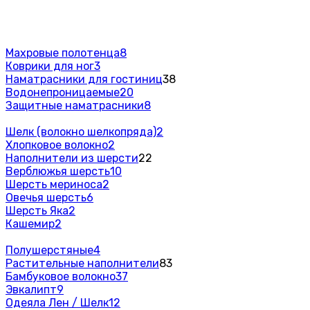
Махровые полотенца
8
Коврики для ног
3
Наматрасники для гостиниц
38
Водонепроницаемые
20
Защитные наматрасники
8
Шелк (волокно шелкопряда)
2
Хлопковое волокно
2
Наполнители из шерсти
22
Верблюжья шерсть
10
Шерсть мериноса
2
Овечья шерсть
6
Шерсть Яка
2
Кашемир
2
Полушерстяные
4
Растительные наполнители
83
Бамбуковое волокно
37
Эвкалипт
9
Одеяла Лен / Шелк
12