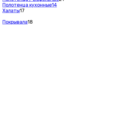
Полотенца кухонные
14
Халаты
17
Покрывала
18