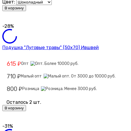
Цвет:
В корзину
-28%
Подушка "Луговые травы" (50х70) Ившвей
615
Опт
₽
710
Малый опт
₽
800
Розница
₽
Осталось 2 шт.
В корзину
-31%