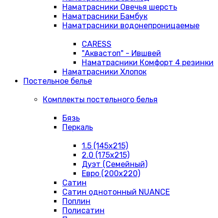
Наматрасники Овечья шерсть
Наматрасники Бамбук
Наматрасники водонепроницаемые
CARESS
"Аквастоп" - Ившвей
Наматрасники Комфорт 4 резинки
Наматрасники Хлопок
Постельное белье
Комплекты постельного белья
Бязь
Перкаль
1.5 (145х215)
2.0 (175х215)
Дуэт (Семейный)
Евро (200х220)
Сатин
Сатин однотонный NUANCE
Поплин
Полисатин