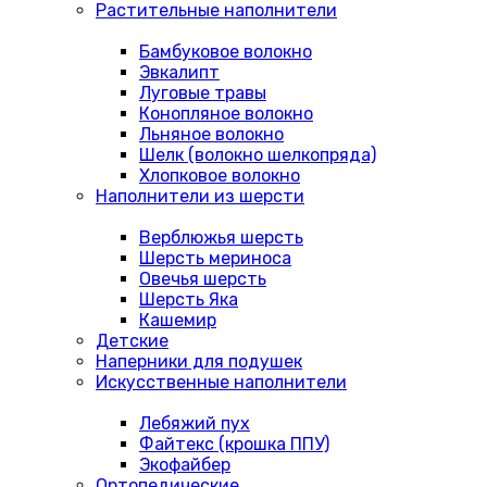
Растительные наполнители
Бамбуковое волокно
Эвкалипт
Луговые травы
Конопляное волокно
Льняное волокно
Шелк (волокно шелкопряда)
Хлопковое волокно
Наполнители из шерсти
Верблюжья шерсть
Шерсть мериноса
Овечья шерсть
Шерсть Яка
Кашемир
Детские
Наперники для подушек
Искусственные наполнители
Лебяжий пух
Файтекс (крошка ППУ)
Экофайбер
Ортопедические