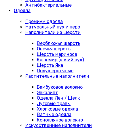
Антибактериальные
Одеяла
Премиум одеяла
Натуральный пух и перо
Наполнители из шерсти
Верблюжья шерсть
Овечья шерсть
Шерсть мериноса
Кашемир (козий пух)
Шерсть Яка
Полушерстяные
Растительные наполнители
Бамбуковое волокно
Эвкалипт
Одеяла Лен / Шелк
Луговые травы
Хлопковые одеяла
Ватные одеяла
Конопляное волокно
Искусственные наполнители