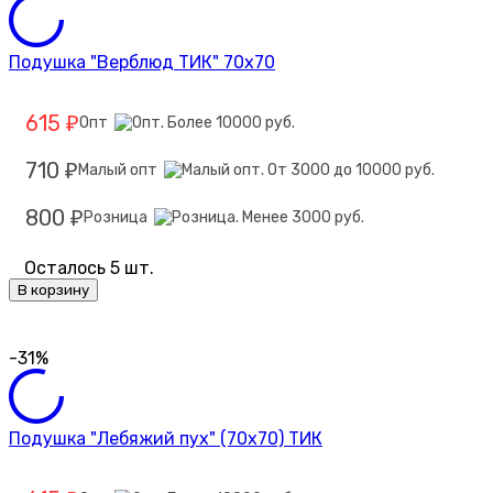
Подушка "Верблюд ТИК" 70х70
615
Опт
₽
710
Малый опт
₽
800
Розница
₽
Осталось 5 шт.
В корзину
-31%
Подушка "Лебяжий пух" (70х70) ТИК