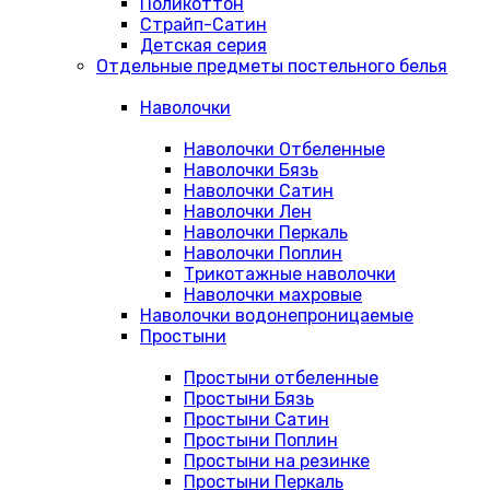
Поликоттон
Страйп-Сатин
Детская серия
Отдельные предметы постельного белья
Наволочки
Наволочки Отбеленные
Наволочки Бязь
Наволочки Сатин
Наволочки Лен
Наволочки Перкаль
Наволочки Поплин
Трикотажные наволочки
Наволочки махровые
Наволочки водонепроницаемые
Простыни
Простыни отбеленные
Простыни Бязь
Простыни Сатин
Простыни Поплин
Простыни на резинке
Простыни Перкаль