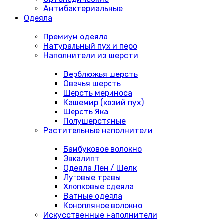
Антибактериальные
Одеяла
Премиум одеяла
Натуральный пух и перо
Наполнители из шерсти
Верблюжья шерсть
Овечья шерсть
Шерсть мериноса
Кашемир (козий пух)
Шерсть Яка
Полушерстяные
Растительные наполнители
Бамбуковое волокно
Эвкалипт
Одеяла Лен / Шелк
Луговые травы
Хлопковые одеяла
Ватные одеяла
Конопляное волокно
Искусственные наполнители