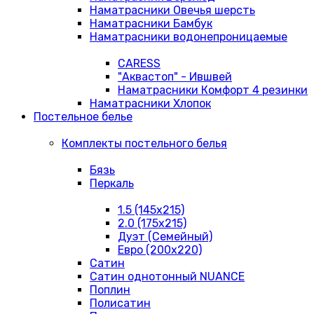
Наматрасники Овечья шерсть
Наматрасники Бамбук
Наматрасники водонепроницаемые
CARESS
"Аквастоп" - Ившвей
Наматрасники Комфорт 4 резинки
Наматрасники Хлопок
Постельное белье
Комплекты постельного белья
Бязь
Перкаль
1.5 (145х215)
2.0 (175х215)
Дуэт (Семейный)
Евро (200х220)
Сатин
Сатин однотонный NUANCE
Поплин
Полисатин