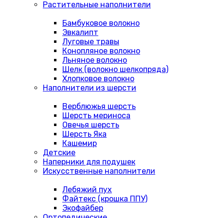
Растительные наполнители
Бамбуковое волокно
Эвкалипт
Луговые травы
Конопляное волокно
Льняное волокно
Шелк (волокно шелкопряда)
Хлопковое волокно
Наполнители из шерсти
Верблюжья шерсть
Шерсть мериноса
Овечья шерсть
Шерсть Яка
Кашемир
Детские
Наперники для подушек
Искусственные наполнители
Лебяжий пух
Файтекс (крошка ППУ)
Экофайбер
Ортопедические