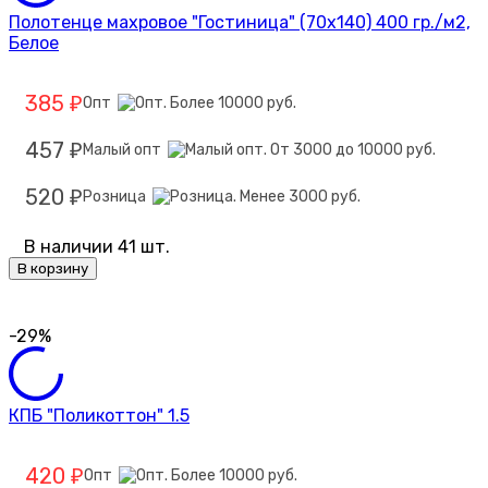
Полотенце махровое "Гостиница" (70х140) 400 гр./м2,
Белое
385
Опт
₽
457
Малый опт
₽
520
Розница
₽
В наличии 41 шт.
В корзину
-29%
КПБ "Поликоттон" 1.5
420
Опт
₽