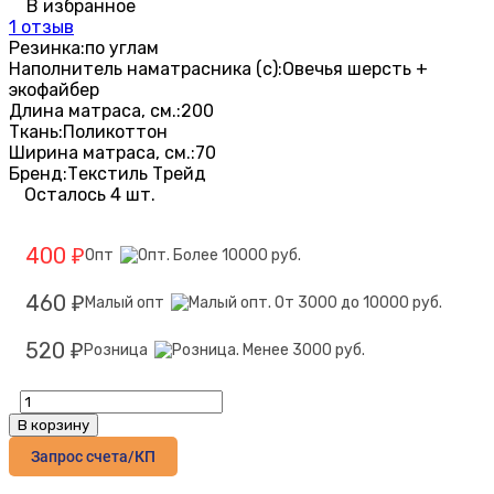
В избранное
1 отзыв
Резинка:
по углам
Наполнитель наматрасника (с):
Овечья шерсть +
экофайбер
Длина матраса, см.:
200
Ткань:
Поликоттон
Ширина матраса, см.:
70
Бренд:
Текстиль Трейд
Осталось 4 шт.
400
Опт
₽
460
Малый опт
₽
520
Розница
₽
В корзину
Запрос счета/КП