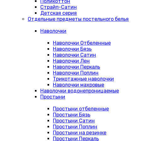
Поликоттон
Страйп-Сатин
Детская серия
Отдельные предметы постельного белья
Наволочки
Наволочки Отбеленные
Наволочки Бязь
Наволочки Сатин
Наволочки Лен
Наволочки Перкаль
Наволочки Поплин
Трикотажные наволочки
Наволочки махровые
Наволочки водонепроницаемые
Простыни
Простыни отбеленные
Простыни Бязь
Простыни Сатин
Простыни Поплин
Простыни на резинке
Простыни Перкаль