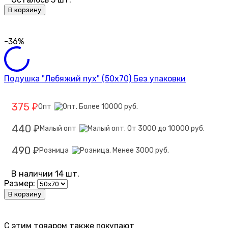
В корзину
-36%
Подушка "Лебяжий пух" (50х70) Без упаковки
375
Опт
₽
440
Малый опт
₽
490
Розница
₽
В наличии 14 шт.
Размер:
В корзину
C этим товаром также покупают