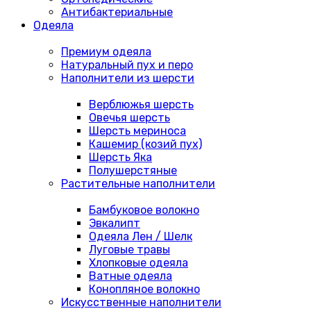
Антибактериальные
Одеяла
Премиум одеяла
Натуральный пух и перо
Наполнители из шерсти
Верблюжья шерсть
Овечья шерсть
Шерсть мериноса
Кашемир (козий пух)
Шерсть Яка
Полушерстяные
Растительные наполнители
Бамбуковое волокно
Эвкалипт
Одеяла Лен / Шелк
Луговые травы
Хлопковые одеяла
Ватные одеяла
Конопляное волокно
Искусственные наполнители