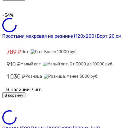
-34%
Простыня махровая на резинке (120х200) Борт 20 см
789
Опт
₽
910
Малый опт
₽
1 030
Розница
₽
В наличии 7 шт.
В корзину