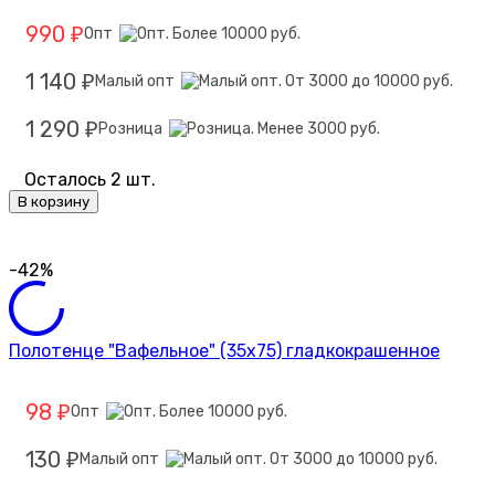
990
Опт
₽
1 140
Малый опт
₽
1 290
Розница
₽
Осталось 2 шт.
В корзину
-42%
Полотенце "Вафельное" (35х75) гладкокрашенное
98
Опт
₽
130
Малый опт
₽