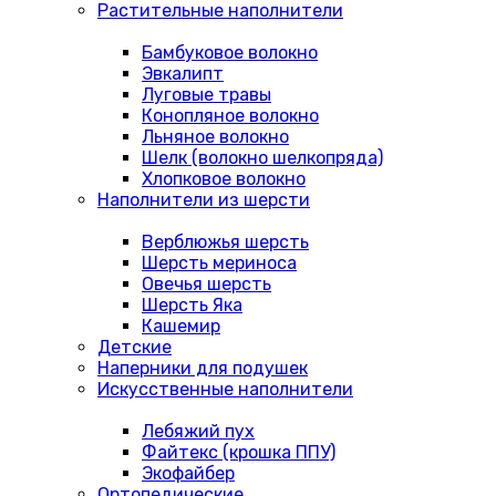
Растительные наполнители
Бамбуковое волокно
Эвкалипт
Луговые травы
Конопляное волокно
Льняное волокно
Шелк (волокно шелкопряда)
Хлопковое волокно
Наполнители из шерсти
Верблюжья шерсть
Шерсть мериноса
Овечья шерсть
Шерсть Яка
Кашемир
Детские
Наперники для подушек
Искусственные наполнители
Лебяжий пух
Файтекс (крошка ППУ)
Экофайбер
Ортопедические