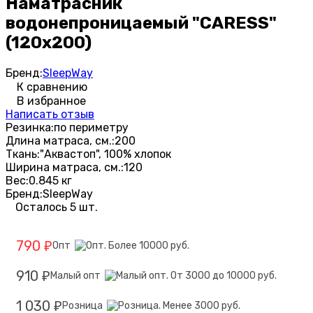
Наматрасник
водонепроницаемый "CARESS"
(120x200)
Бренд:
SleepWay
К сравнению
В избранное
Написать отзыв
Резинка:
по периметру
Длина матраса, см.:
200
Ткань:
"Аквастоп", 100% хлопок
Ширина матраса, см.:
120
Вес:
0.845 кг
Бренд:
SleepWay
Осталось 5 шт.
790
Опт
₽
910
Малый опт
₽
1 030
Розница
₽