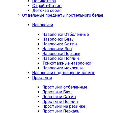
Поликоттон
Страйп-Сатин
Детская серия
Отдельные предметы постельного белья
Наволочки
Наволочки Отбеленные
Наволочки Бязь
Наволочки Сатин
Наволочки Лен
Наволочки Перкаль
Наволочки Поплин
Трикотажные наволочки
Наволочки махровые
Наволочки водонепроницаемые
Простыни
Простыни отбеленные
Простыни Бязь
Простыни Сатин
Простыни Поплин
Простыни на резинке
Простыни Перкаль