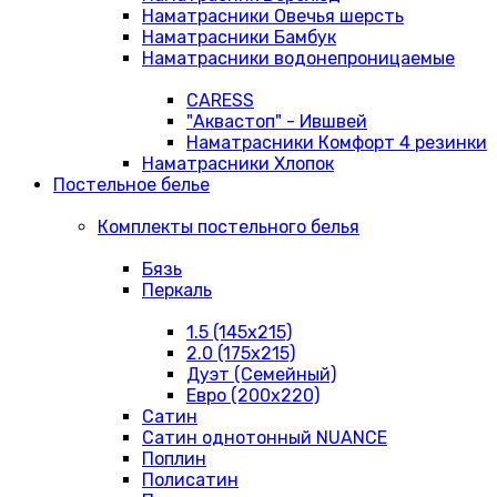
Наматрасники Овечья шерсть
Наматрасники Бамбук
Наматрасники водонепроницаемые
CARESS
"Аквастоп" - Ившвей
Наматрасники Комфорт 4 резинки
Наматрасники Хлопок
Постельное белье
Комплекты постельного белья
Бязь
Перкаль
1.5 (145х215)
2.0 (175х215)
Дуэт (Семейный)
Евро (200х220)
Сатин
Сатин однотонный NUANCE
Поплин
Полисатин