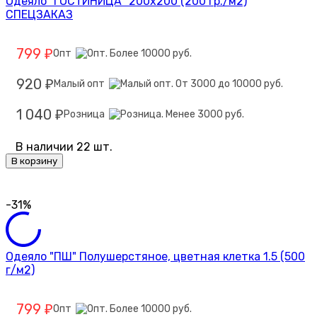
Одеяло "ГОСТИНИЦА" 200х200 (200 гр./м2)
СПЕЦЗАКАЗ
799
Опт
₽
920
Малый опт
₽
1 040
Розница
₽
В наличии 22 шт.
В корзину
-31%
Одеяло "ПШ" Полушерстяное, цветная клетка 1.5 (500
г/м2)
799
Опт
₽