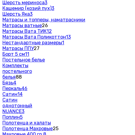
Шерсть мериноса
3
Кашемир (козий пух)
3
Шерсть Яка
3
Матрасы и топперы, наматрасники
Матрасы ватные
26
Матрасы Вата ТИК
12
Матрасы Вата Поликоттон
13
Нестандартные размеры
1
Матрасы ППУ
27
Борт 5 см
11
Постельное белье
Комплекты
постельного
белья
88
Бязь
4
Перкаль
46
Сатин
14
Сатин
однотонный
NUANCE
3
Поплин
5
Полотенца и халаты
Полотенца Махровые
25
Махровые 400 гр.
8