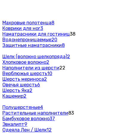
Махровые полотенца
8
Коврики для ног
3
Наматрасники для гостиниц
38
Водонепроницаемые
20
Защитные наматрасники
8
Шелк (волокно шелкопряда)
2
Хлопковое волокно
2
Наполнители из шерсти
22
Верблюжья шерсть
10
Шерсть мериноса
2
Овечья шерсть
6
Шерсть Яка
2
Кашемир
2
Полушерстяные
4
Растительные наполнители
83
Бамбуковое волокно
37
Эвкалипт
9
Одеяла Лен / Шелк
12