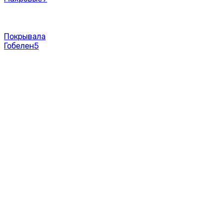
Покрывала
Гобелен
5