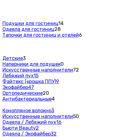
Подушки для гостиниц
14
Одеяла для гостиниц
28
Тапочки для гостиниц и отелей
6
Детские
3
Наперники для подушек
0
Искусственные наполнители
72
Лебяжий пух
15
Файтекс (крошка ППУ)
9
Экофайбер
47
Ортопедические
20
Антибактериальные
4
Конопляное волокно
3
Искусственные наполнители
50
Одеяла / Лебяжий пух
16
Бьюти Beauty
2
Одеяла / Экофайбер
32