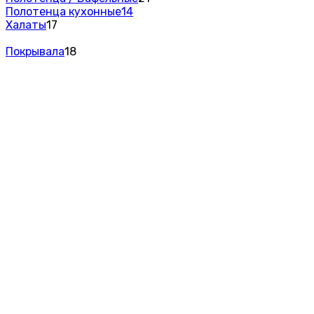
Полотенца кухонные
14
Халаты
17
Покрывала
18