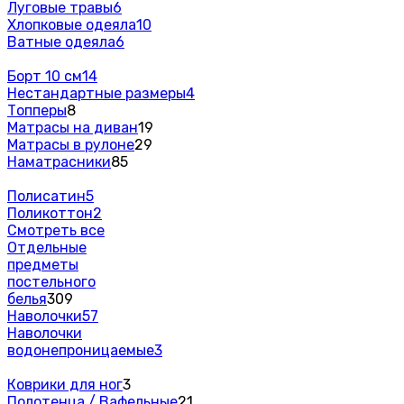
Луговые травы
6
Хлопковые одеяла
10
Ватные одеяла
6
Борт 10 см
14
Нестандартные размеры
4
Топперы
8
Матрасы на диван
19
Матрасы в рулоне
29
Наматрасники
85
Полисатин
5
Поликоттон
2
Смотреть все
Отдельные
предметы
постельного
белья
309
Наволочки
57
Наволочки
водонепроницаемые
3
Коврики для ног
3
Полотенца / Вафельные
21