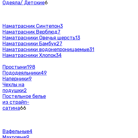
Одеяла/ Детские
6
Наматрасник Синтепон
3
Наматрасник Верблюд
7
Наматрасники Овечья шерсть
13
Наматрасники Бамбук
27
Наматрасники водонепроницаемые
31
Наматрасники Хлопок
34
Простыни
198
Пододеяльники
49
Наперники
9
Чехлы на
подушки
2
Постельное белье
из страйп-
сатина
66
Вафельные
4
Махровые
9