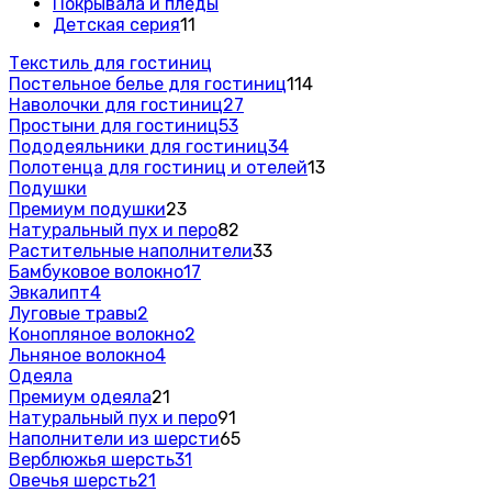
Покрывала и пледы
Детская серия
11
Текстиль для гостиниц
Постельное белье для гостиниц
114
Наволочки для гостиниц
27
Простыни для гостиниц
53
Пододеяльники для гостиниц
34
Полотенца для гостиниц и отелей
13
Подушки
Премиум подушки
23
Натуральный пух и перо
82
Растительные наполнители
33
Бамбуковое волокно
17
Эвкалипт
4
Луговые травы
2
Конопляное волокно
2
Льняное волокно
4
Одеяла
Премиум одеяла
21
Натуральный пух и перо
91
Наполнители из шерсти
65
Верблюжья шерсть
31
Овечья шерсть
21