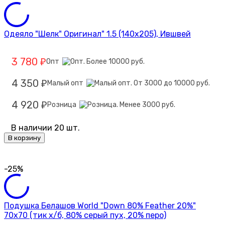
Одеяло "Шелк" Оригинал" 1.5 (140х205), Ившвей
3 780
Опт
₽
4 350
Малый опт
₽
4 920
Розница
₽
В наличии 20 шт.
В корзину
-25%
Подушка Белашов World "Down 80% Feather 20%"
70х70 (тик х/б, 80% серый пух, 20% перо)