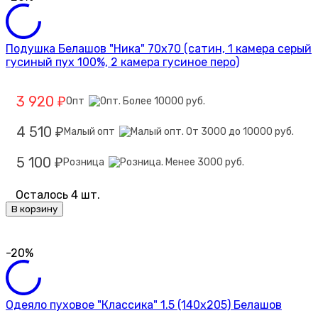
Подушка Белашов "Ника" 70х70 (сатин, 1 камера серый
гусиный пух 100%, 2 камера гусиное перо)
3 920
Опт
₽
4 510
Малый опт
₽
5 100
Розница
₽
Осталось 4 шт.
В корзину
-20%
Одеяло пуховое "Классика" 1.5 (140х205) Белашов