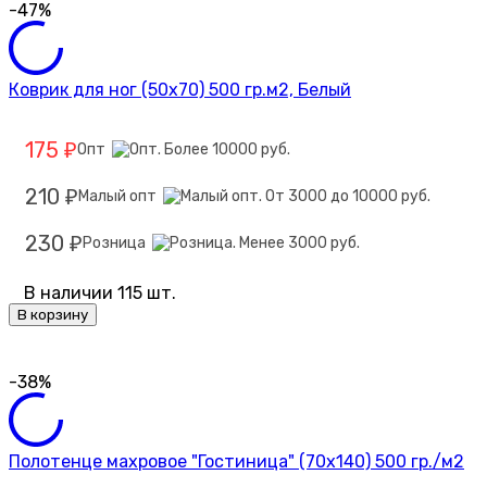
-47%
Коврик для ног (50х70) 500 гр.м2, Белый
175
Опт
₽
210
Малый опт
₽
230
Розница
₽
В наличии 115 шт.
В корзину
-38%
Полотенце махровое "Гостиница" (70х140) 500 гр./м2