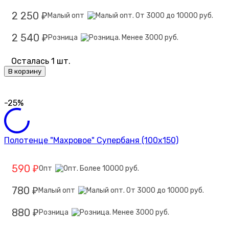
2 250
Малый опт
₽
2 540
Розница
₽
Осталась 1 шт.
В корзину
-25%
Полотенце "Махровое" Супербаня (100х150)
590
Опт
₽
780
Малый опт
₽
880
Розница
₽