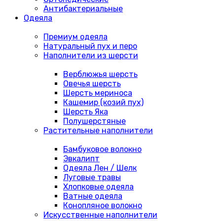
Антибактериальные
Одеяла
Премиум одеяла
Натуральный пух и перо
Наполнители из шерсти
Верблюжья шерсть
Овечья шерсть
Шерсть мериноса
Кашемир (козий пух)
Шерсть Яка
Полушерстяные
Растительные наполнители
Бамбуковое волокно
Эвкалипт
Одеяла Лен / Шелк
Луговые травы
Хлопковые одеяла
Ватные одеяла
Конопляное волокно
Искусственные наполнители