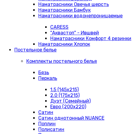
Наматрасники Овечья шерсть
Наматрасники Бамбук
Наматрасники водонепроницаемые
CARESS
"Аквастоп" - Ившвей
Наматрасники Комфорт 4 резинки
Наматрасники Хлопок
Постельное белье
Комплекты постельного белья
Бязь
Перкаль
1.5 (145х215)
2.0 (175х215)
Дуэт (Семейный)
Евро (200х220)
Сатин
Сатин однотонный NUANCE
Поплин
Полисатин