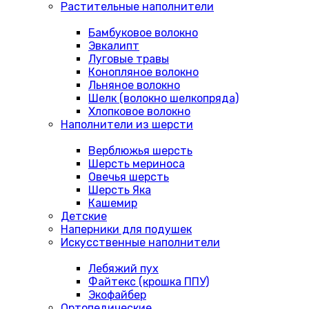
Растительные наполнители
Бамбуковое волокно
Эвкалипт
Луговые травы
Конопляное волокно
Льняное волокно
Шелк (волокно шелкопряда)
Хлопковое волокно
Наполнители из шерсти
Верблюжья шерсть
Шерсть мериноса
Овечья шерсть
Шерсть Яка
Кашемир
Детские
Наперники для подушек
Искусственные наполнители
Лебяжий пух
Файтекс (крошка ППУ)
Экофайбер
Ортопедические