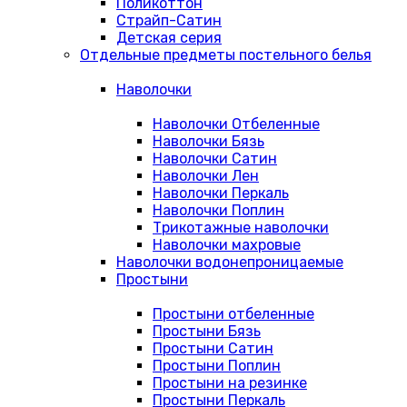
Поликоттон
Страйп-Сатин
Детская серия
Отдельные предметы постельного белья
Наволочки
Наволочки Отбеленные
Наволочки Бязь
Наволочки Сатин
Наволочки Лен
Наволочки Перкаль
Наволочки Поплин
Трикотажные наволочки
Наволочки махровые
Наволочки водонепроницаемые
Простыни
Простыни отбеленные
Простыни Бязь
Простыни Сатин
Простыни Поплин
Простыни на резинке
Простыни Перкаль