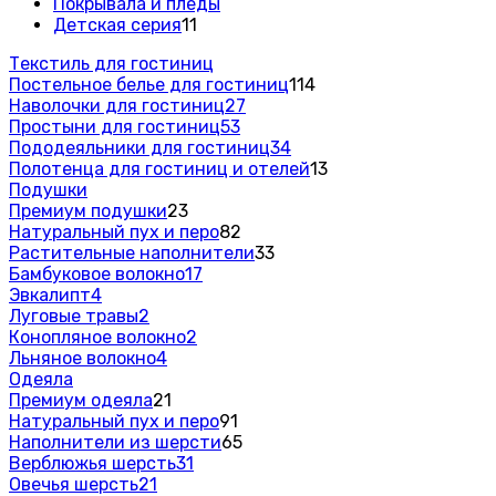
Покрывала и пледы
Детская серия
11
Текстиль для гостиниц
Постельное белье для гостиниц
114
Наволочки для гостиниц
27
Простыни для гостиниц
53
Пододеяльники для гостиниц
34
Полотенца для гостиниц и отелей
13
Подушки
Премиум подушки
23
Натуральный пух и перо
82
Растительные наполнители
33
Бамбуковое волокно
17
Эвкалипт
4
Луговые травы
2
Конопляное волокно
2
Льняное волокно
4
Одеяла
Премиум одеяла
21
Натуральный пух и перо
91
Наполнители из шерсти
65
Верблюжья шерсть
31
Овечья шерсть
21