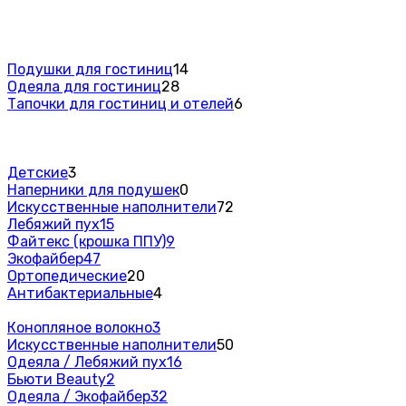
Подушки для гостиниц
14
Одеяла для гостиниц
28
Тапочки для гостиниц и отелей
6
Детские
3
Наперники для подушек
0
Искусственные наполнители
72
Лебяжий пух
15
Файтекс (крошка ППУ)
9
Экофайбер
47
Ортопедические
20
Антибактериальные
4
Конопляное волокно
3
Искусственные наполнители
50
Одеяла / Лебяжий пух
16
Бьюти Beauty
2
Одеяла / Экофайбер
32