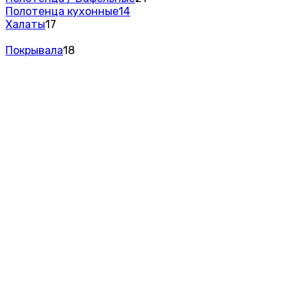
Полотенца кухонные
14
Халаты
17
Покрывала
18