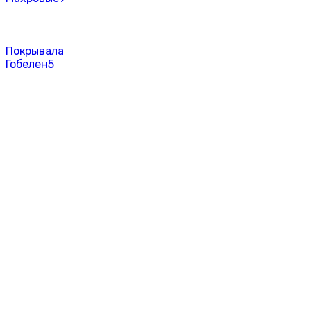
Покрывала
Гобелен
5