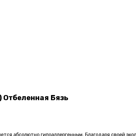
) Отбеленная Бязь
вляется абсолютно гипоаллергенным. Благодаря своей э