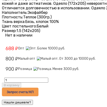
кожей и даже астматиков. Одеяло (172х205) невероятн
Отличается долговечностью в использовании. Одеяло 2
Наполнитель:
Экофайбер
Плотность:
Теплое (300гр.)
Ткань верха:
Бязь, хлопок 100%
Цвет постельного:
Белый
Размер:
1.5 (142х205)
Нет в наличии
688
Опт
₽
800
Малый опт
₽
900
Розница
₽
В корзину
Запрос счета/КП