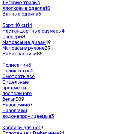
Луговые травы
6
Хлопковые одеяла
10
Ватные одеяла
6
Борт 10 см
14
Нестандартные размеры
4
Топперы
8
Матрасы на диван
19
Матрасы в рулоне
29
Наматрасники
85
Полисатин
5
Поликоттон
2
Смотреть все
Отдельные
предметы
постельного
белья
309
Наволочки
57
Наволочки
водонепроницаемые
3
Коврики для ног
3
Полотенца / Вафельные
21