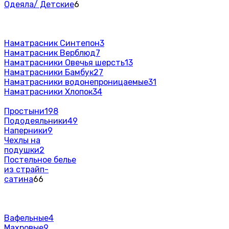
Одеяла/ Детские
6
Наматрасник Синтепон
3
Наматрасник Верблюд
7
Наматрасники Овечья шерсть
13
Наматрасники Бамбук
27
Наматрасники водонепроницаемые
31
Наматрасники Хлопок
34
Простыни
198
Пододеяльники
49
Наперники
9
Чехлы на
подушки
2
Постельное белье
из страйп-
сатина
66
Вафельные
4
Махровые
9