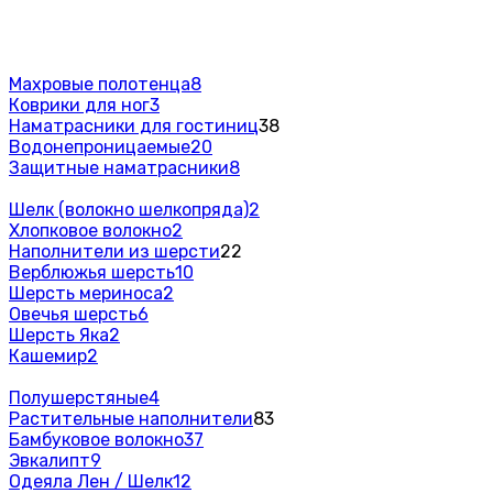
Махровые полотенца
8
Коврики для ног
3
Наматрасники для гостиниц
38
Водонепроницаемые
20
Защитные наматрасники
8
Шелк (волокно шелкопряда)
2
Хлопковое волокно
2
Наполнители из шерсти
22
Верблюжья шерсть
10
Шерсть мериноса
2
Овечья шерсть
6
Шерсть Яка
2
Кашемир
2
Полушерстяные
4
Растительные наполнители
83
Бамбуковое волокно
37
Эвкалипт
9
Одеяла Лен / Шелк
12