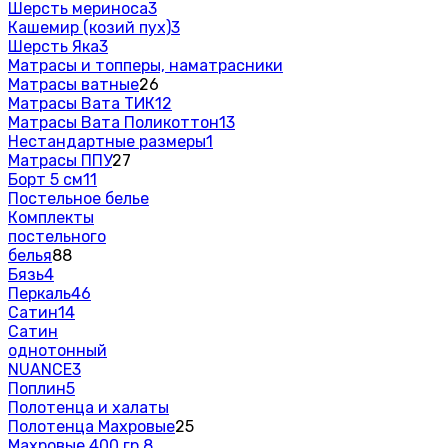
Шерсть мериноса
3
Кашемир (козий пух)
3
Шерсть Яка
3
Матрасы и топперы, наматрасники
Матрасы ватные
26
Матрасы Вата ТИК
12
Матрасы Вата Поликоттон
13
Нестандартные размеры
1
Матрасы ППУ
27
Борт 5 см
11
Постельное белье
Комплекты
постельного
белья
88
Бязь
4
Перкаль
46
Сатин
14
Сатин
однотонный
NUANCE
3
Поплин
5
Полотенца и халаты
Полотенца Махровые
25
Махровые 400 гр.
8