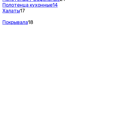
Полотенца кухонные
14
Халаты
17
Покрывала
18