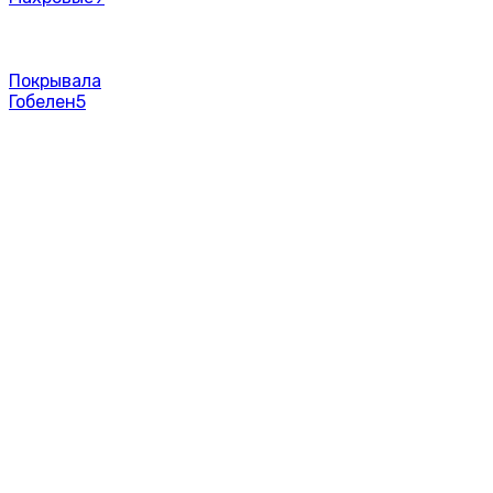
Покрывала
Гобелен
5