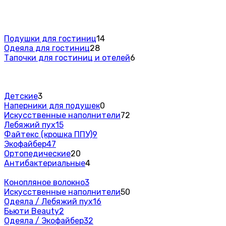
Подушки для гостиниц
14
Одеяла для гостиниц
28
Тапочки для гостиниц и отелей
6
Детские
3
Наперники для подушек
0
Искусственные наполнители
72
Лебяжий пух
15
Файтекс (крошка ППУ)
9
Экофайбер
47
Ортопедические
20
Антибактериальные
4
Конопляное волокно
3
Искусственные наполнители
50
Одеяла / Лебяжий пух
16
Бьюти Beauty
2
Одеяла / Экофайбер
32