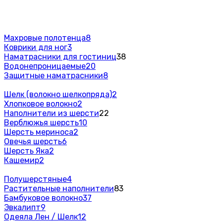
Махровые полотенца
8
Коврики для ног
3
Наматрасники для гостиниц
38
Водонепроницаемые
20
Защитные наматрасники
8
Шелк (волокно шелкопряда)
2
Хлопковое волокно
2
Наполнители из шерсти
22
Верблюжья шерсть
10
Шерсть мериноса
2
Овечья шерсть
6
Шерсть Яка
2
Кашемир
2
Полушерстяные
4
Растительные наполнители
83
Бамбуковое волокно
37
Эвкалипт
9
Одеяла Лен / Шелк
12