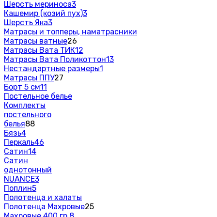
Шерсть мериноса
3
Кашемир (козий пух)
3
Шерсть Яка
3
Матрасы и топперы, наматрасники
Матрасы ватные
26
Матрасы Вата ТИК
12
Матрасы Вата Поликоттон
13
Нестандартные размеры
1
Матрасы ППУ
27
Борт 5 см
11
Постельное белье
Комплекты
постельного
белья
88
Бязь
4
Перкаль
46
Сатин
14
Сатин
однотонный
NUANCE
3
Поплин
5
Полотенца и халаты
Полотенца Махровые
25
Махровые 400 гр.
8