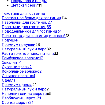
Покрывала и пледы
Детская серия
11
Текстиль для гостиниц
Постельное белье для гостиниц
114
Наволочки для гостиниц
27
Простыни для гостиниц
53
Пододеяльники для гостиниц
34
Полотенца для гостиниц и отелей
13
Подушки
Премиум подушки
23
Натуральный пух и перо
82
Растительные наполнители
33
Бамбуковое волокно
17
Эвкалипт
4
Луговые травы
2
Конопляное волокно
2
Льняное волокно
4
Одеяла
Премиум одеяла
21
Натуральный пух и перо
91
Наполнители из шерсти
65
Верблюжья шерсть
31
Овечья шерсть
21