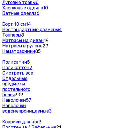
Луговые травы
6
Хлопковые одеяла
10
Ватные одеяла
6
Борт 10 см
14
Нестандартные размеры
4
Топперы
8
Матрасы на диван
19
Матрасы в рулоне
29
Наматрасники
85
Полисатин
5
Поликоттон
2
Смотреть все
Отдельные
предметы
постельного
белья
309
Наволочки
57
Наволочки
водонепроницаемые
3
Коврики для ног
3
Полотенца / Вафельные
21