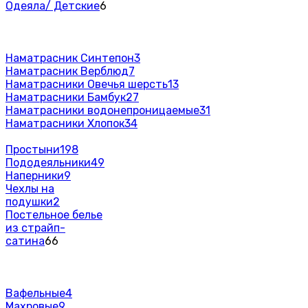
Одеяла/ Детские
6
Наматрасник Синтепон
3
Наматрасник Верблюд
7
Наматрасники Овечья шерсть
13
Наматрасники Бамбук
27
Наматрасники водонепроницаемые
31
Наматрасники Хлопок
34
Простыни
198
Пододеяльники
49
Наперники
9
Чехлы на
подушки
2
Постельное белье
из страйп-
сатина
66
Вафельные
4
Махровые
9