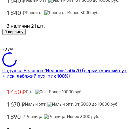
1 640
Малый опт
₽
1 840
Розница
₽
В наличии 21 шт.
В корзину
-27%
Подушка Белашов "Неаполь" 50х70 (серый гусиный пух
+ иск. лебяжий пух, тик 100%)
1 450
Опт
₽
1 670
Малый опт
₽
1 890
Розница
₽