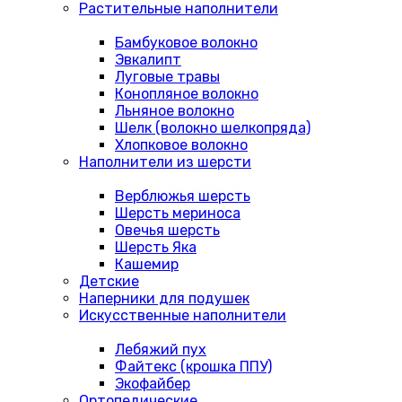
Растительные наполнители
Бамбуковое волокно
Эвкалипт
Луговые травы
Конопляное волокно
Льняное волокно
Шелк (волокно шелкопряда)
Хлопковое волокно
Наполнители из шерсти
Верблюжья шерсть
Шерсть мериноса
Овечья шерсть
Шерсть Яка
Кашемир
Детские
Наперники для подушек
Искусственные наполнители
Лебяжий пух
Файтекс (крошка ППУ)
Экофайбер
Ортопедические