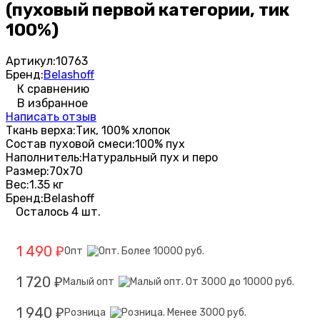
(пуховый первой категории, тик
100%)
Артикул:
10763
Бренд:
Belashoff
К сравнению
В избранное
Написать отзыв
Ткань верха:
Тик, 100% хлопок
Состав пуховой смеси:
100% пух
Наполнитель:
Натуральный пух и перо
Размер:
70х70
Вес:
1.35 кг
Бренд:
Belashoff
Осталось 4 шт.
1 490
Опт
₽
1 720
Малый опт
₽
1 940
Розница
₽