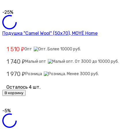
-25%
Подушка "Camel Wool" (50х70), MOYЁ Home
1 510
Опт
₽
1 740
Малый опт
₽
1 970
Розница
₽
Осталось 4 шт.
В корзину
-5%