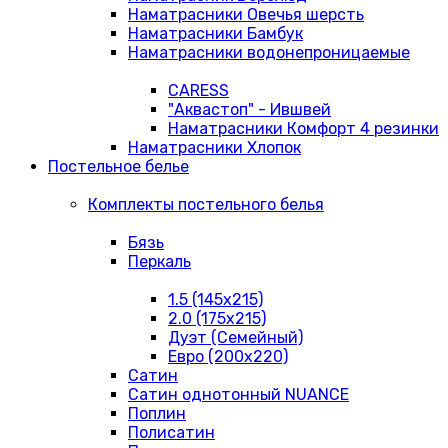
Наматрасники Овечья шерсть
Наматрасники Бамбук
Наматрасники водонепроницаемые
CARESS
"Аквастоп" - Ившвей
Наматрасники Комфорт 4 резинки
Наматрасники Хлопок
Постельное белье
Комплекты постельного белья
Бязь
Перкаль
1.5 (145х215)
2.0 (175х215)
Дуэт (Семейный)
Евро (200х220)
Сатин
Сатин однотонный NUANCE
Поплин
Полисатин