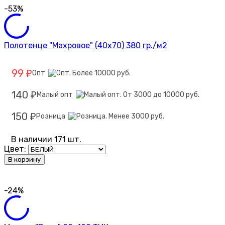
-53%
Полотенце "Махровое" (40х70) 380 гр./м2
99
Опт
₽
140
Малый опт
₽
150
Розница
₽
В наличии 171 шт.
Цвет:
В корзину
-24%