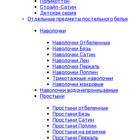
Поликоттон
Страйп-Сатин
Детская серия
Отдельные предметы постельного белья
Наволочки
Наволочки Отбеленные
Наволочки Бязь
Наволочки Сатин
Наволочки Лен
Наволочки Перкаль
Наволочки Поплин
Трикотажные наволочки
Наволочки махровые
Наволочки водонепроницаемые
Простыни
Простыни отбеленные
Простыни Бязь
Простыни Сатин
Простыни Поплин
Простыни на резинке
Простыни Перкаль