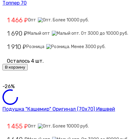
Топпер 70
1 466
Опт
₽
1 690
Малый опт
₽
1 910
Розница
₽
Осталось 4 шт.
В корзину
-26%
Подушка "Кашемир" Оригинал (70х70) Ившвей
1 455
Опт
₽