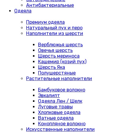
Антибактериальные
Одеяла
Премиум одеяла
Натуральный пух и перо
Наполнители из шерсти
Верблюжья шерсть
Овечья шерсть
Шерсть мериноса
Кашемир (козий пух)
Шерсть Яка
Полушерстяные
Растительные наполнители
Бамбуковое волокно
Эвкалипт
Одеяла Лен / Шелк
Луговые травы
Хлопковые одеяла
Ватные одеяла
Конопляное волокно
Искусственные наполнители