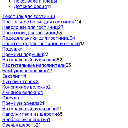
Покрывала и пледы
Детская серия
11
Текстиль для гостиниц
Постельное белье для гостиниц
114
Наволочки для гостиниц
27
Простыни для гостиниц
53
Пододеяльники для гостиниц
34
Полотенца для гостиниц и отелей
13
Подушки
Премиум подушки
23
Натуральный пух и перо
82
Растительные наполнители
33
Бамбуковое волокно
17
Эвкалипт
4
Луговые травы
2
Конопляное волокно
2
Льняное волокно
4
Одеяла
Премиум одеяла
21
Натуральный пух и перо
91
Наполнители из шерсти
65
Верблюжья шерсть
31
Овечья шерсть
21