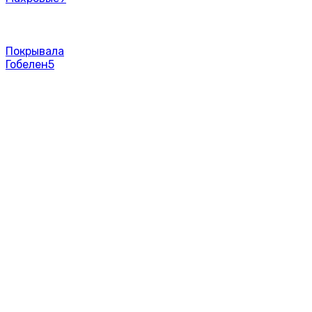
Покрывала
Гобелен
5