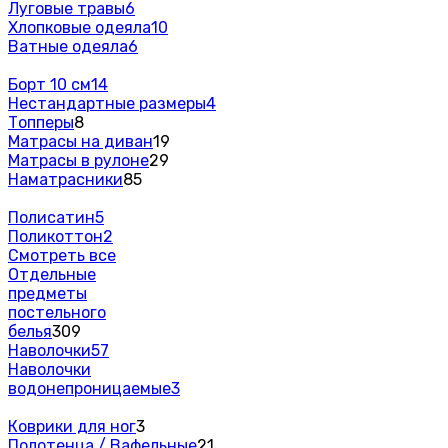
Луговые травы
6
Хлопковые одеяла
10
Ватные одеяла
6
Борт 10 см
14
Нестандартные размеры
4
Топперы
8
Матрасы на диван
19
Матрасы в рулоне
29
Наматрасники
85
Полисатин
5
Поликоттон
2
Смотреть все
Отдельные
предметы
постельного
белья
309
Наволочки
57
Наволочки
водонепроницаемые
3
Коврики для ног
3
Полотенца / Вафельные
21