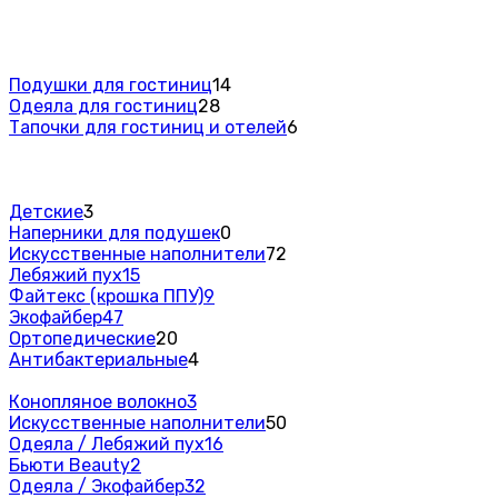
Подушки для гостиниц
14
Одеяла для гостиниц
28
Тапочки для гостиниц и отелей
6
Детские
3
Наперники для подушек
0
Искусственные наполнители
72
Лебяжий пух
15
Файтекс (крошка ППУ)
9
Экофайбер
47
Ортопедические
20
Антибактериальные
4
Конопляное волокно
3
Искусственные наполнители
50
Одеяла / Лебяжий пух
16
Бьюти Beauty
2
Одеяла / Экофайбер
32