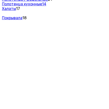
Полотенца кухонные
14
Халаты
17
Покрывала
18