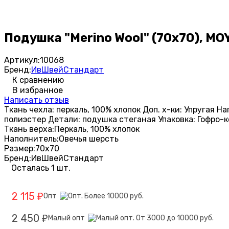
Подушка "Merino Wool" (70х70), M
Артикул:
10068
Бренд:
ИвШвейСтандарт
К сравнению
В избранное
Написать отзыв
Ткань чехла: перкаль, 100% хлопок Доп. х-ки: Упругая 
полиэстер Детали: подушка стеганая Упаковка: Гофро-к
Ткань верха:
Перкаль, 100% хлопок
Наполнитель:
Овечья шерсть
Размер:
70х70
Бренд:
ИвШвейСтандарт
Осталась 1 шт.
2 115
Опт
₽
2 450
Малый опт
₽