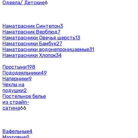
Одеяла/ Детские
6
Наматрасник Синтепон
3
Наматрасник Верблюд
7
Наматрасники Овечья шерсть
13
Наматрасники Бамбук
27
Наматрасники водонепроницаемые
31
Наматрасники Хлопок
34
Простыни
198
Пододеяльники
49
Наперники
9
Чехлы на
подушки
2
Постельное белье
из страйп-
сатина
66
Вафельные
4
Махровые
9