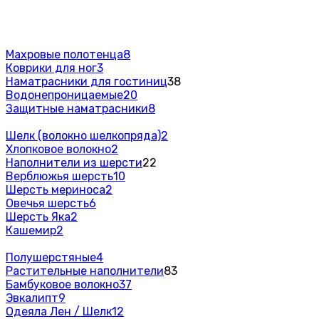
Махровые полотенца
8
Коврики для ног
3
Наматрасники для гостиниц
38
Водонепроницаемые
20
Защитные наматрасники
8
Шелк (волокно шелкопряда)
2
Хлопковое волокно
2
Наполнители из шерсти
22
Верблюжья шерсть
10
Шерсть мериноса
2
Овечья шерсть
6
Шерсть Яка
2
Кашемир
2
Полушерстяные
4
Растительные наполнители
83
Бамбуковое волокно
37
Эвкалипт
9
Одеяла Лен / Шелк
12