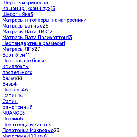
Шерсть мериноса
3
Кашемир (козий пух)
3
Шерсть Яка
3
Матрасы и топперы, наматрасники
Матрасы ватные
26
Матрасы Вата ТИК
12
Матрасы Вата Поликоттон
13
Нестандартные размеры
1
Матрасы ППУ
27
Борт 5 см
11
Постельное белье
Комплекты
постельного
белья
88
Бязь
4
Перкаль
46
Сатин
14
Сатин
однотонный
NUANCE
3
Поплин
5
Полотенца и халаты
Полотенца Махровые
25
Махровые 400 гр.
8