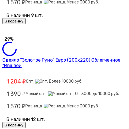
1 570
Розница
₽
В наличии 9 шт.
В корзину
-29%
Одеяло "Золотое Руно" Евро (200х220) Облегченное,
"Ившвей
1 204
Опт
₽
1 390
Малый опт
₽
1 570
Розница
₽
В наличии 12 шт.
В корзину