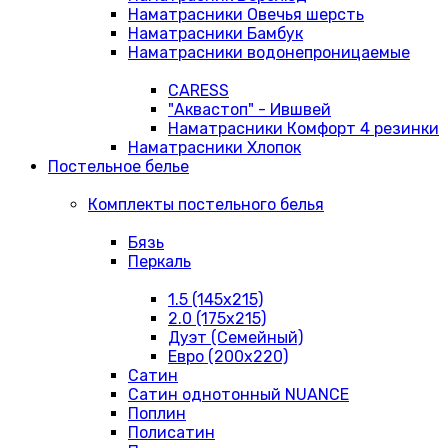
Наматрасники Овечья шерсть
Наматрасники Бамбук
Наматрасники водонепроницаемые
CARESS
"Аквастоп" - Ившвей
Наматрасники Комфорт 4 резинки
Наматрасники Хлопок
Постельное белье
Комплекты постельного белья
Бязь
Перкаль
1.5 (145х215)
2.0 (175х215)
Дуэт (Семейный)
Евро (200х220)
Сатин
Сатин однотонный NUANCE
Поплин
Полисатин