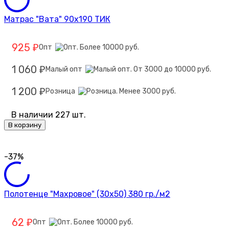
Матрас "Вата" 90х190 ТИК
925
Опт
₽
1 060
Малый опт
₽
1 200
Розница
₽
В наличии 227 шт.
В корзину
-37%
Полотенце "Махровое" (30х50) 380 гр./м2
62
Опт
₽