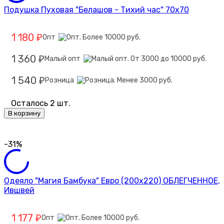
Подушка Пуховая "Белашов - Тихий час" 70х70
1 180
Опт
₽
1 360
Малый опт
₽
1 540
Розница
₽
Осталось 2 шт.
В корзину
-31%
Одеяло "Магия Бамбука" Евро (200х220) ОБЛЕГЧЕННОЕ,
Ившвей
1 177
Опт
₽