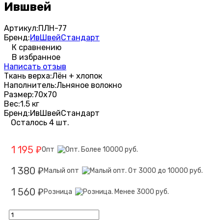
Ившвей
Артикул:
ПЛН-77
Бренд:
ИвШвейСтандарт
К сравнению
В избранное
Написать отзыв
Ткань верха:
Лён + хлопок
Наполнитель:
Льняное волокно
Размер:
70х70
Вес:
1.5 кг
Бренд:
ИвШвейСтандарт
Осталось 4 шт.
1 195
Опт
₽
1 380
Малый опт
₽
1 560
Розница
₽