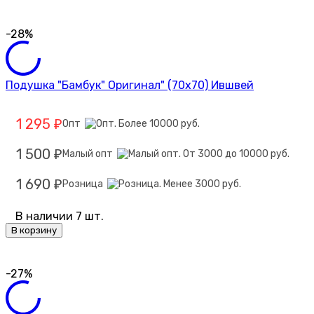
-28%
Подушка "Бамбук" Оригинал" (70х70) Ившвей
1 295
Опт
₽
1 500
Малый опт
₽
1 690
Розница
₽
В наличии 7 шт.
В корзину
-27%