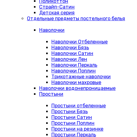
Поликоттон
Страйп-Сатин
Детская серия
Отдельные предметы постельного белья
Наволочки
Наволочки Отбеленные
Наволочки Бязь
Наволочки Сатин
Наволочки Лен
Наволочки Перкаль
Наволочки Поплин
Трикотажные наволочки
Наволочки махровые
Наволочки водонепроницаемые
Простыни
Простыни отбеленные
Простыни Бязь
Простыни Сатин
Простыни Поплин
Простыни на резинке
Простыни Перкаль