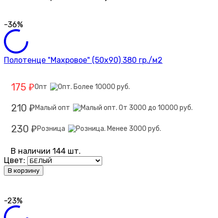
-36%
Полотенце "Махровое" (50х90) 380 гр./м2
175
Опт
₽
210
Малый опт
₽
230
Розница
₽
В наличии 144 шт.
Цвет:
В корзину
-23%