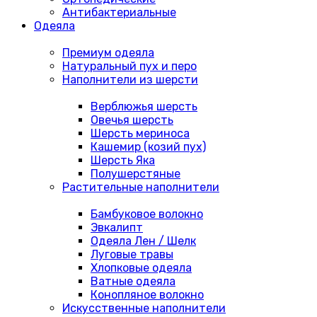
Антибактериальные
Одеяла
Премиум одеяла
Натуральный пух и перо
Наполнители из шерсти
Верблюжья шерсть
Овечья шерсть
Шерсть мериноса
Кашемир (козий пух)
Шерсть Яка
Полушерстяные
Растительные наполнители
Бамбуковое волокно
Эвкалипт
Одеяла Лен / Шелк
Луговые травы
Хлопковые одеяла
Ватные одеяла
Конопляное волокно
Искусственные наполнители