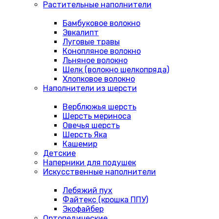
Растительные наполнители
Бамбуковое волокно
Эвкалипт
Луговые травы
Конопляное волокно
Льняное волокно
Шелк (волокно шелкопряда)
Хлопковое волокно
Наполнители из шерсти
Верблюжья шерсть
Шерсть мериноса
Овечья шерсть
Шерсть Яка
Кашемир
Детские
Наперники для подушек
Искусственные наполнители
Лебяжий пух
Файтекс (крошка ППУ)
Экофайбер
Ортопедические