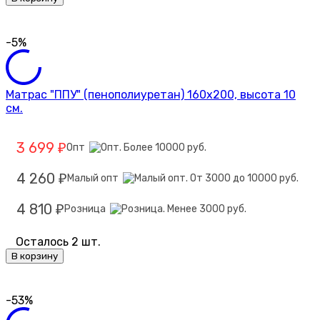
-5%
Матрас "ППУ" (пенополиуретан) 160х200, высота 10
см.
3 699
Опт
₽
4 260
Малый опт
₽
4 810
Розница
₽
Осталось 2 шт.
В корзину
-53%