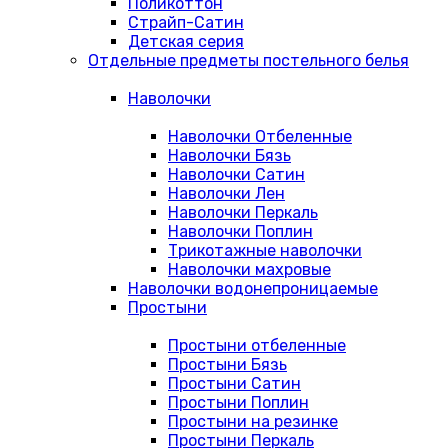
Поликоттон
Страйп-Сатин
Детская серия
Отдельные предметы постельного белья
Наволочки
Наволочки Отбеленные
Наволочки Бязь
Наволочки Сатин
Наволочки Лен
Наволочки Перкаль
Наволочки Поплин
Трикотажные наволочки
Наволочки махровые
Наволочки водонепроницаемые
Простыни
Простыни отбеленные
Простыни Бязь
Простыни Сатин
Простыни Поплин
Простыни на резинке
Простыни Перкаль