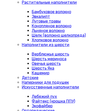
Растительные наполнители
Бамбуковое волокно
Эвкалипт
Луговые травы
Конопляное волокно
Льняное волокно
Шелк (волокно шелкопряда)
Хлопковое волокно
Наполнители из шерсти
Верблюжья шерсть
Шерсть мериноса
Овечья шерсть
Шерсть Яка
Кашемир
Детские
Наперники для подушек
Искусственные наполнители
Лебяжий пух
Файтекс (крошка ППУ)
Экофайбер
Ортопедические