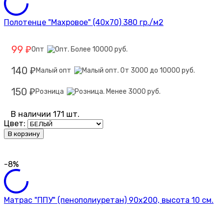
Полотенце "Махровое" (40х70) 380 гр./м2
99
Опт
₽
140
Малый опт
₽
150
Розница
₽
В наличии 171 шт.
Цвет:
В корзину
-8%
Матрас "ППУ" (пенополиуретан) 90х200, высота 10 см.