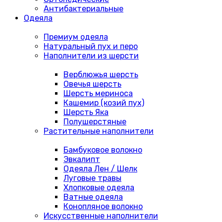
Антибактериальные
Одеяла
Премиум одеяла
Натуральный пух и перо
Наполнители из шерсти
Верблюжья шерсть
Овечья шерсть
Шерсть мериноса
Кашемир (козий пух)
Шерсть Яка
Полушерстяные
Растительные наполнители
Бамбуковое волокно
Эвкалипт
Одеяла Лен / Шелк
Луговые травы
Хлопковые одеяла
Ватные одеяла
Конопляное волокно
Искусственные наполнители