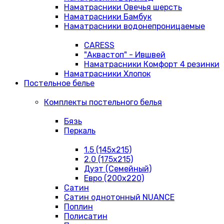
Наматрасники Овечья шерсть
Наматрасники Бамбук
Наматрасники водонепроницаемые
CARESS
"Аквастоп" - Ившвей
Наматрасники Комфорт 4 резинки
Наматрасники Хлопок
Постельное белье
Комплекты постельного белья
Бязь
Перкаль
1.5 (145х215)
2.0 (175х215)
Дуэт (Семейный)
Евро (200х220)
Сатин
Сатин однотонный NUANCE
Поплин
Полисатин