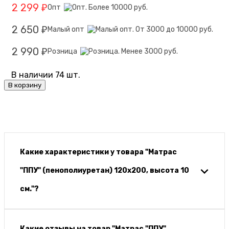
2 299
Опт
₽
2 650
Малый опт
₽
2 990
Розница
₽
В наличии 74 шт.
В корзину
Какие характеристики у товара "Матрас
"ППУ" (пенополиуретан) 120х200, высота 10
см."?
Какие отзывы на товар "Матрас "ППУ"