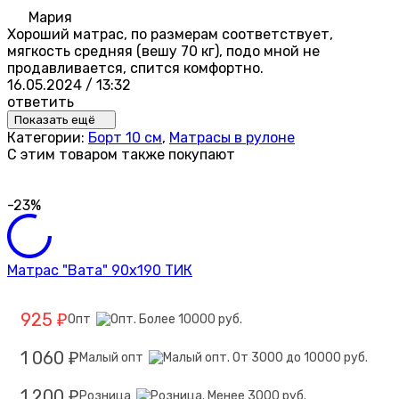
Мария
Хороший матрас, по размерам соответствует,
мягкость средняя (вешу 70 кг), подо мной не
продавливается, спится комфортно.
16.05.2024 / 13:32
ответить
Показать ещё
Категории:
Борт 10 см
,
Матрасы в рулоне
C этим товаром также покупают
-23%
Матрас "Вата" 90х190 ТИК
925
Опт
₽
1 060
Малый опт
₽
1 200
Розница
₽