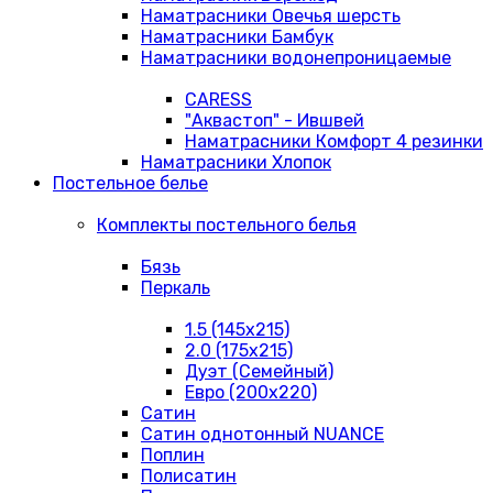
Наматрасники Овечья шерсть
Наматрасники Бамбук
Наматрасники водонепроницаемые
CARESS
"Аквастоп" - Ившвей
Наматрасники Комфорт 4 резинки
Наматрасники Хлопок
Постельное белье
Комплекты постельного белья
Бязь
Перкаль
1.5 (145х215)
2.0 (175х215)
Дуэт (Семейный)
Евро (200х220)
Сатин
Сатин однотонный NUANCE
Поплин
Полисатин