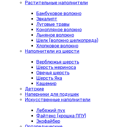
Растительные наполнители
Бамбуковое волокно
Эвкалипт
Луговые травы
Конопляное волокно
Льняное волокно
Шелк (волокно шелкопряда)
Хлопковое волокно
Наполнители из шерсти
Верблюжья шерсть
Шерсть мериноса
Овечья шерсть
Шерсть Яка
Кашемир
Детские
Наперники для подушек
Искусственные наполнители
Лебяжий пух
Файтекс (крошка ППУ)
Экофайбер
Ортопедические