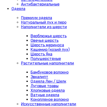
Антибактериальные
Одеяла
Премиум одеяла
Натуральный пух и перо
Наполнители из шерсти
Верблюжья шерсть
Овечья шерсть
Шерсть мериноса
Кашемир (козий пух)
Шерсть Яка
Полушерстяные
Растительные наполнители
Бамбуковое волокно
Эвкалипт
Одеяла Лен / Шелк
Луговые травы
Хлопковые одеяла
Ватные одеяла
Конопляное волокно
Искусственные наполнители