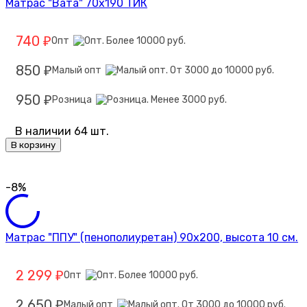
Матрас "Вата" 70х190 ТИК
740
Опт
₽
850
Малый опт
₽
950
Розница
₽
В наличии 64 шт.
В корзину
-8%
Матрас "ППУ" (пенополиуретан) 90х200, высота 10 см.
2 299
Опт
₽
2 650
Малый опт
₽