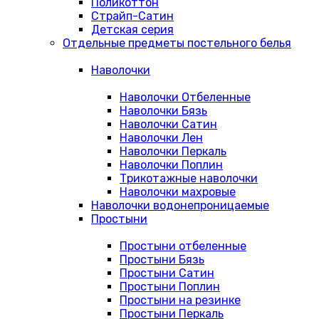
Поликоттон
Страйп-Сатин
Детская серия
Отдельные предметы постельного белья
Наволочки
Наволочки Отбеленные
Наволочки Бязь
Наволочки Сатин
Наволочки Лен
Наволочки Перкаль
Наволочки Поплин
Трикотажные наволочки
Наволочки махровые
Наволочки водонепроницаемые
Простыни
Простыни отбеленные
Простыни Бязь
Простыни Сатин
Простыни Поплин
Простыни на резинке
Простыни Перкаль