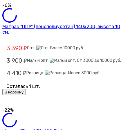
-6%
Матрас "ППУ" (пенополиуретан) 140х200, высота 10
см.
3 390
Опт
₽
3 900
Малый опт
₽
4 410
Розница
₽
Осталась 1 шт.
В корзину
-22%