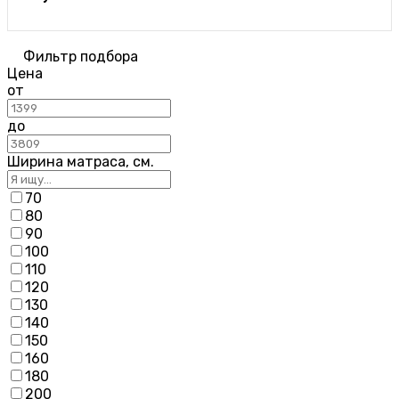
Фильтр подбора
Цена
от
до
Ширина матраса, см.
70
80
90
100
110
120
130
140
150
160
180
200