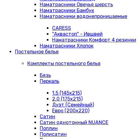
Наматрасники Овечья шерсть
Наматрасники Бамбук
Наматрасники водонепроницаемые
CARESS
"Аквастоп" - Ившвей
Наматрасники Комфорт 4 резинки
Наматрасники Хлопок
Постельное белье
Комплекты постельного белья
Бязь
Перкаль
1.5 (145х215)
2.0 (175х215)
Дуэт (Семейный)
Евро (200х220)
Сатин
Сатин однотонный NUANCE
Поплин
Полисатин