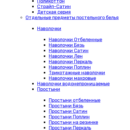
Поликоттон
Страйп-Сатин
Детская серия
Отдельные предметы постельного белья
Наволочки
Наволочки Отбеленные
Наволочки Бязь
Наволочки Сатин
Наволочки Лен
Наволочки Перкаль
Наволочки Поплин
Трикотажные наволочки
Наволочки махровые
Наволочки водонепроницаемые
Простыни
Простыни отбеленные
Простыни Бязь
Простыни Сатин
Простыни Поплин
Простыни на резинке
Простыни Перкаль