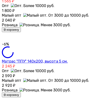
1 565
₽
Опт
1 800
₽
Малый опт
2 040
₽
Розница
В корзину
-6%
Матрас "ППУ" 140х200, высота 5 см.
2 245
₽
Опт
2 590
₽
Малый опт
2 920
₽
Розница
В корзину