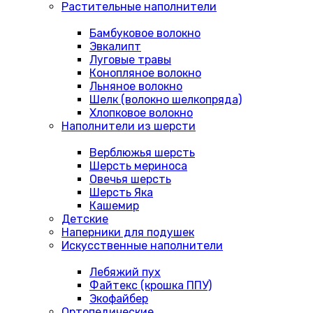
Растительные наполнители
Бамбуковое волокно
Эвкалипт
Луговые травы
Конопляное волокно
Льняное волокно
Шелк (волокно шелкопряда)
Хлопковое волокно
Наполнители из шерсти
Верблюжья шерсть
Шерсть мериноса
Овечья шерсть
Шерсть Яка
Кашемир
Детские
Наперники для подушек
Искусственные наполнители
Лебяжий пух
Файтекс (крошка ППУ)
Экофайбер
Ортопедические