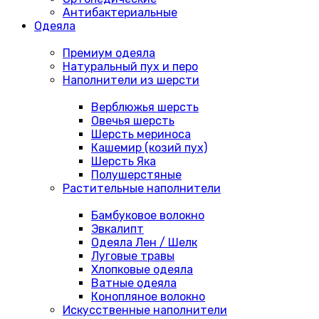
Антибактериальные
Одеяла
Премиум одеяла
Натуральный пух и перо
Наполнители из шерсти
Верблюжья шерсть
Овечья шерсть
Шерсть мериноса
Кашемир (козий пух)
Шерсть Яка
Полушерстяные
Растительные наполнители
Бамбуковое волокно
Эвкалипт
Одеяла Лен / Шелк
Луговые травы
Хлопковые одеяла
Ватные одеяла
Конопляное волокно
Искусственные наполнители