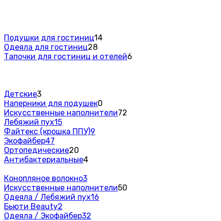
Подушки для гостиниц
14
Одеяла для гостиниц
28
Тапочки для гостиниц и отелей
6
Детские
3
Наперники для подушек
0
Искусственные наполнители
72
Лебяжий пух
15
Файтекс (крошка ППУ)
9
Экофайбер
47
Ортопедические
20
Антибактериальные
4
Конопляное волокно
3
Искусственные наполнители
50
Одеяла / Лебяжий пух
16
Бьюти Beauty
2
Одеяла / Экофайбер
32