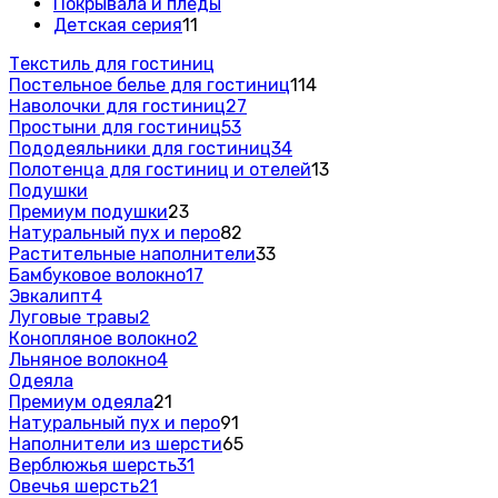
Покрывала и пледы
Детская серия
11
Текстиль для гостиниц
Постельное белье для гостиниц
114
Наволочки для гостиниц
27
Простыни для гостиниц
53
Пододеяльники для гостиниц
34
Полотенца для гостиниц и отелей
13
Подушки
Премиум подушки
23
Натуральный пух и перо
82
Растительные наполнители
33
Бамбуковое волокно
17
Эвкалипт
4
Луговые травы
2
Конопляное волокно
2
Льняное волокно
4
Одеяла
Премиум одеяла
21
Натуральный пух и перо
91
Наполнители из шерсти
65
Верблюжья шерсть
31
Овечья шерсть
21