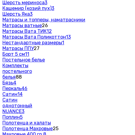
Шерсть мериноса
3
Кашемир (козий пух)
3
Шерсть Яка
3
Матрасы и топперы, наматрасники
Матрасы ватные
26
Матрасы Вата ТИК
12
Матрасы Вата Поликоттон
13
Нестандартные размеры
1
Матрасы ППУ
27
Борт 5 см
11
Постельное белье
Комплекты
постельного
белья
88
Бязь
4
Перкаль
46
Сатин
14
Сатин
однотонный
NUANCE
3
Поплин
5
Полотенца и халаты
Полотенца Махровые
25
Махровые 400 гр.
8