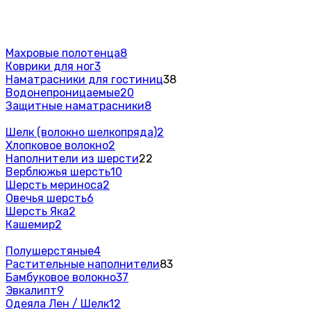
Махровые полотенца
8
Коврики для ног
3
Наматрасники для гостиниц
38
Водонепроницаемые
20
Защитные наматрасники
8
Шелк (волокно шелкопряда)
2
Хлопковое волокно
2
Наполнители из шерсти
22
Верблюжья шерсть
10
Шерсть мериноса
2
Овечья шерсть
6
Шерсть Яка
2
Кашемир
2
Полушерстяные
4
Растительные наполнители
83
Бамбуковое волокно
37
Эвкалипт
9
Одеяла Лен / Шелк
12