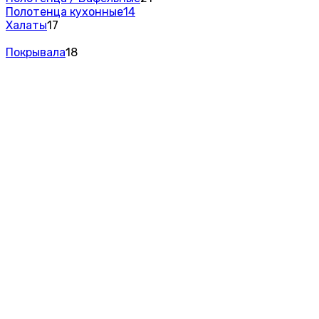
Полотенца кухонные
14
Халаты
17
Покрывала
18