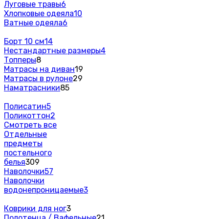
Луговые травы
6
Хлопковые одеяла
10
Ватные одеяла
6
Борт 10 см
14
Нестандартные размеры
4
Топперы
8
Матрасы на диван
19
Матрасы в рулоне
29
Наматрасники
85
Полисатин
5
Поликоттон
2
Смотреть все
Отдельные
предметы
постельного
белья
309
Наволочки
57
Наволочки
водонепроницаемые
3
Коврики для ног
3
Полотенца / Вафельные
21