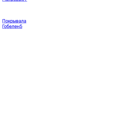
Покрывала
Гобелен
5