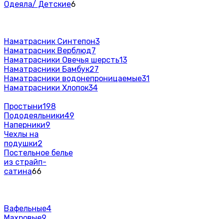
Одеяла/ Детские
6
Наматрасник Синтепон
3
Наматрасник Верблюд
7
Наматрасники Овечья шерсть
13
Наматрасники Бамбук
27
Наматрасники водонепроницаемые
31
Наматрасники Хлопок
34
Простыни
198
Пододеяльники
49
Наперники
9
Чехлы на
подушки
2
Постельное белье
из страйп-
сатина
66
Вафельные
4
Махровые
9