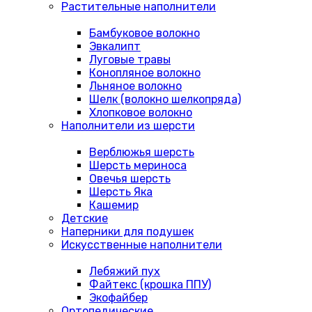
Растительные наполнители
Бамбуковое волокно
Эвкалипт
Луговые травы
Конопляное волокно
Льняное волокно
Шелк (волокно шелкопряда)
Хлопковое волокно
Наполнители из шерсти
Верблюжья шерсть
Шерсть мериноса
Овечья шерсть
Шерсть Яка
Кашемир
Детские
Наперники для подушек
Искусственные наполнители
Лебяжий пух
Файтекс (крошка ППУ)
Экофайбер
Ортопедические