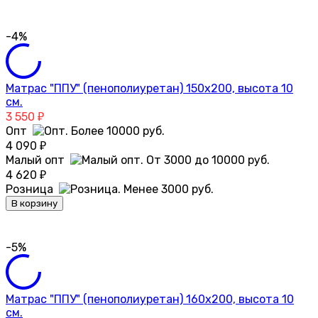
-4%
Матрас "ППУ" (пенополиуретан) 150х200, высота 10
см.
3 550
₽
Опт
4 090
₽
Малый опт
4 620
₽
Розница
В корзину
-5%
Матрас "ППУ" (пенополиуретан) 160х200, высота 10
см.