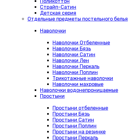
Поликоттон
Страйп-Сатин
Детская серия
Отдельные предметы постельного белья
Наволочки
Наволочки Отбеленные
Наволочки Бязь
Наволочки Сатин
Наволочки Лен
Наволочки Перкаль
Наволочки Поплин
Трикотажные наволочки
Наволочки махровые
Наволочки водонепроницаемые
Простыни
Простыни отбеленные
Простыни Бязь
Простыни Сатин
Простыни Поплин
Простыни на резинке
Простыни Перкаль