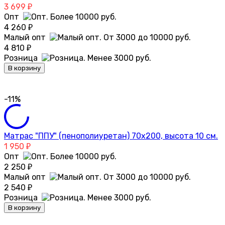
3 699
₽
Опт
4 260
₽
Малый опт
4 810
₽
Розница
В корзину
-11%
Матрас "ППУ" (пенополиуретан) 70х200, высота 10 см.
1 950
₽
Опт
2 250
₽
Малый опт
2 540
₽
Розница
В корзину