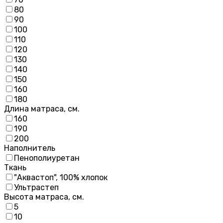
80
90
100
110
120
130
140
150
160
180
Длина матраса, см.
160
190
200
Наполнитель
Пенополиуретан
Ткань
"Аквастоп", 100% хлопок
Ультрастеп
Высота матраса, см.
5
10