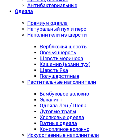
Антибактериальные
Одеяла
Премиум одеяла
Натуральный пух и перо
Наполнители из шерсти
Верблюжья шерсть
Овечья шерсть
Шерсть мериноса
Кашемир (козий пух)
Шерсть Яка
Полушерстяные
Растительные наполнители
Бамбуковое волокно
Эвкалипт
Одеяла Лен / Шелк
Луговые травы
Хлопковые одеяла
Ватные одеяла
Конопляное волокно
Искусственные наполнители