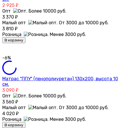
2 925
₽
Опт
3 370
₽
Малый опт
3 810
₽
Розница
В корзину
-6%
Матрас "ППУ" (пенополиуретан) 130х200, высота 10
см.
3 090
₽
Опт
3 560
₽
Малый опт
4 020
₽
Розница
В корзину