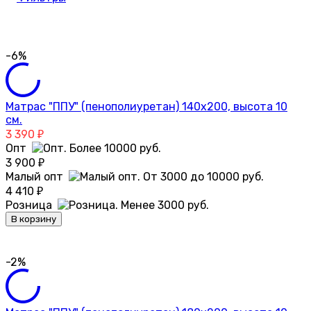
-6%
Матрас "ППУ" (пенополиуретан) 140х200, высота 10
см.
3 390
₽
Опт
3 900
₽
Малый опт
4 410
₽
Розница
В корзину
-2%