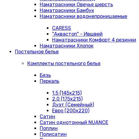
Наматрасники Овечья шерсть
Наматрасники Бамбук
Наматрасники водонепроницаемые
CARESS
"Аквастоп" - Ившвей
Наматрасники Комфорт 4 резинки
Наматрасники Хлопок
Постельное белье
Комплекты постельного белья
Бязь
Перкаль
1.5 (145х215)
2.0 (175х215)
Дуэт (Семейный)
Евро (200х220)
Сатин
Сатин однотонный NUANCE
Поплин
Полисатин