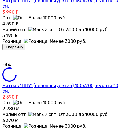
Матрас "ППУ" (пенополиуретан) 180х200, высота 10
см.
3 990
₽
Опт
4 590
₽
Малый опт
5 190
₽
Розница
В корзину
-4%
Матрас "ППУ" (пенополиуретан) 100х200, высота 10
см.
2 590
₽
Опт
2 980
₽
Малый опт
3 370
₽
Розница