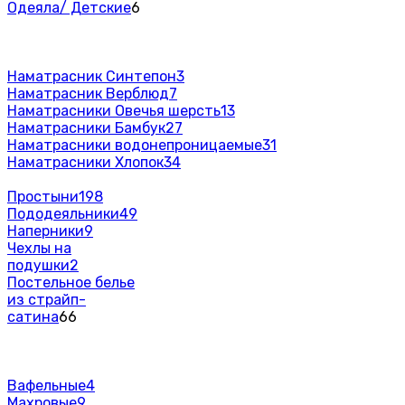
Одеяла/ Детские
6
Наматрасник Синтепон
3
Наматрасник Верблюд
7
Наматрасники Овечья шерсть
13
Наматрасники Бамбук
27
Наматрасники водонепроницаемые
31
Наматрасники Хлопок
34
Простыни
198
Пододеяльники
49
Наперники
9
Чехлы на
подушки
2
Постельное белье
из страйп-
сатина
66
Вафельные
4
Махровые
9