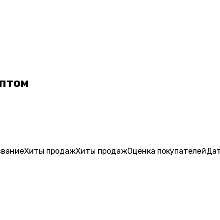
оптом
звание
Хиты продаж
Хиты продаж
Оценка
покупателей
Дат