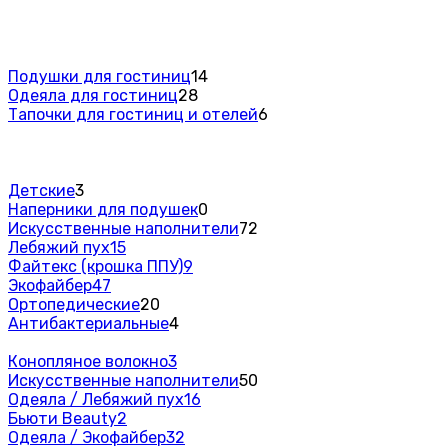
Подушки для гостиниц
14
Одеяла для гостиниц
28
Тапочки для гостиниц и отелей
6
Детские
3
Наперники для подушек
0
Искусственные наполнители
72
Лебяжий пух
15
Файтекс (крошка ППУ)
9
Экофайбер
47
Ортопедические
20
Антибактериальные
4
Конопляное волокно
3
Искусственные наполнители
50
Одеяла / Лебяжий пух
16
Бьюти Beauty
2
Одеяла / Экофайбер
32