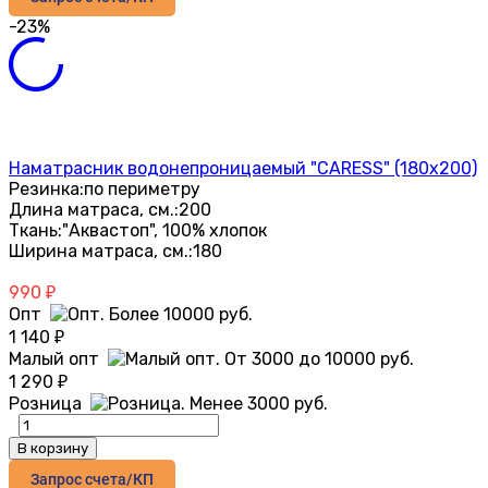
-23%
Наматрасник водонепроницаемый "CARESS" (180x200)
Резинка:
по периметру
Длина матраса, см.:
200
Ткань:
"Аквастоп", 100% хлопок
Ширина матраса, см.:
180
990
₽
Опт
1 140
₽
Малый опт
1 290
₽
Розница
В корзину
Запрос счета/КП