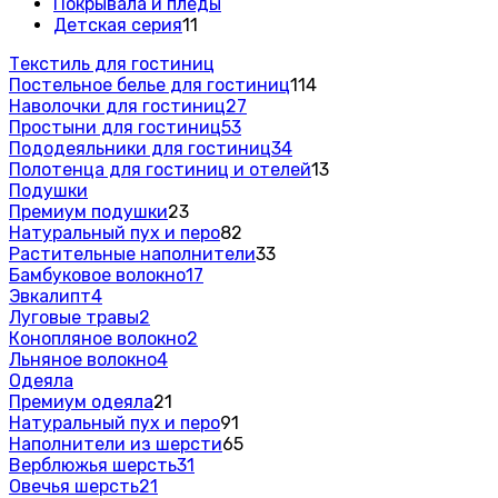
Покрывала и пледы
Детская серия
11
Текстиль для гостиниц
Постельное белье для гостиниц
114
Наволочки для гостиниц
27
Простыни для гостиниц
53
Пододеяльники для гостиниц
34
Полотенца для гостиниц и отелей
13
Подушки
Премиум подушки
23
Натуральный пух и перо
82
Растительные наполнители
33
Бамбуковое волокно
17
Эвкалипт
4
Луговые травы
2
Конопляное волокно
2
Льняное волокно
4
Одеяла
Премиум одеяла
21
Натуральный пух и перо
91
Наполнители из шерсти
65
Верблюжья шерсть
31
Овечья шерсть
21