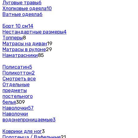
Луговые травы
6
Хлопковые одеяла
10
Ватные одеяла
6
Борт 10 см
14
Нестандартные размеры
4
Топперы
8
Матрасы на диван
19
Матрасы в рулоне
29
Наматрасники
85
Полисатин
5
Поликоттон
2
Смотреть все
Отдельные
предметы
постельного
белья
309
Наволочки
57
Наволочки
водонепроницаемые
3
Коврики для ног
3
Полотенца / Вафельные
21