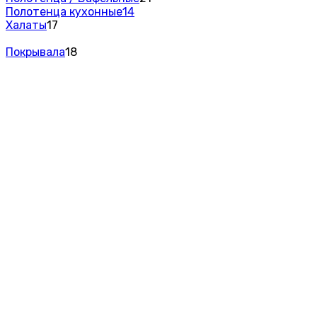
Полотенца кухонные
14
Халаты
17
Покрывала
18