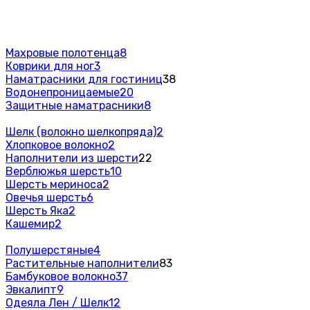
Махровые полотенца
8
Коврики для ног
3
Наматрасники для гостиниц
38
Водонепроницаемые
20
Защитные наматрасники
8
Шелк (волокно шелкопряда)
2
Хлопковое волокно
2
Наполнители из шерсти
22
Верблюжья шерсть
10
Шерсть мериноса
2
Овечья шерсть
6
Шерсть Яка
2
Кашемир
2
Полушерстяные
4
Растительные наполнители
83
Бамбуковое волокно
37
Эвкалипт
9
Одеяла Лен / Шелк
12