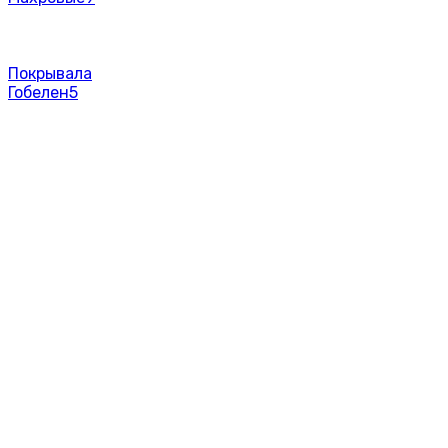
Покрывала
Гобелен
5