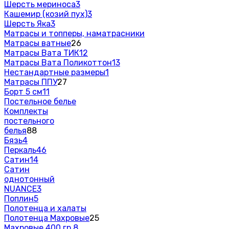
Шерсть мериноса
3
Кашемир (козий пух)
3
Шерсть Яка
3
Матрасы и топперы, наматрасники
Матрасы ватные
26
Матрасы Вата ТИК
12
Матрасы Вата Поликоттон
13
Нестандартные размеры
1
Матрасы ППУ
27
Борт 5 см
11
Постельное белье
Комплекты
постельного
белья
88
Бязь
4
Перкаль
46
Сатин
14
Сатин
однотонный
NUANCE
3
Поплин
5
Полотенца и халаты
Полотенца Махровые
25
Махровые 400 гр.
8