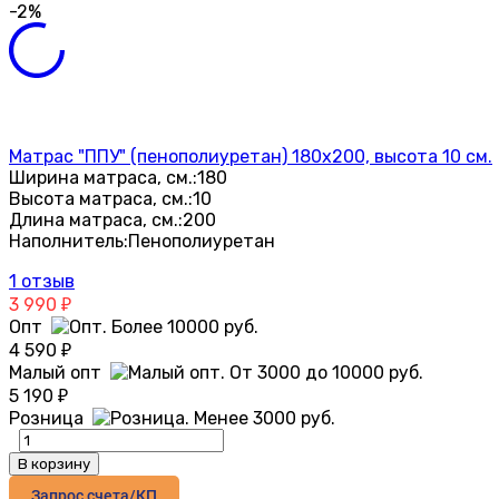
-2%
Матрас "ППУ" (пенополиуретан) 180х200, высота 10 см.
Ширина матраса, см.:
180
Высота матраса, см.:
10
Длина матраса, см.:
200
Наполнитель:
Пенополиуретан
1 отзыв
3 990
₽
Опт
4 590
₽
Малый опт
5 190
₽
Розница
В корзину
Запрос счета/КП