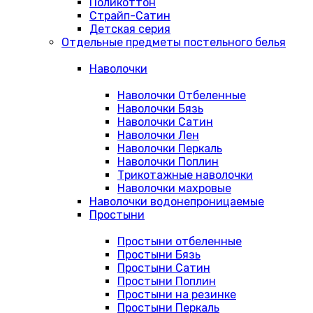
Поликоттон
Страйп-Сатин
Детская серия
Отдельные предметы постельного белья
Наволочки
Наволочки Отбеленные
Наволочки Бязь
Наволочки Сатин
Наволочки Лен
Наволочки Перкаль
Наволочки Поплин
Трикотажные наволочки
Наволочки махровые
Наволочки водонепроницаемые
Простыни
Простыни отбеленные
Простыни Бязь
Простыни Сатин
Простыни Поплин
Простыни на резинке
Простыни Перкаль