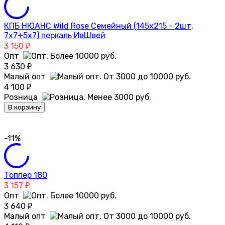
КПБ НЮАНС Wild Rose Семейный (145х215 - 2шт,
7х7+5х7) перкаль ИвШвей
3 150
₽
Опт
3 630
₽
Малый опт
4 100
₽
Розница
В корзину
-11%
Топпер 180
3 157
₽
Опт
3 640
₽
Малый опт