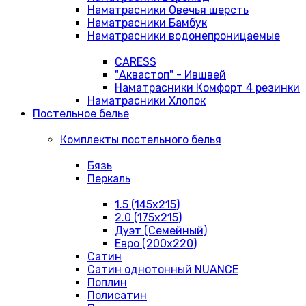
Наматрасники Овечья шерсть
Наматрасники Бамбук
Наматрасники водонепроницаемые
CARESS
"Аквастоп" - Ившвей
Наматрасники Комфорт 4 резинки
Наматрасники Хлопок
Постельное белье
Комплекты постельного белья
Бязь
Перкаль
1.5 (145х215)
2.0 (175х215)
Дуэт (Семейный)
Евро (200х220)
Сатин
Сатин однотонный NUANCE
Поплин
Полисатин