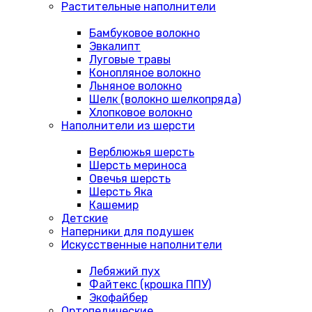
Растительные наполнители
Бамбуковое волокно
Эвкалипт
Луговые травы
Конопляное волокно
Льняное волокно
Шелк (волокно шелкопряда)
Хлопковое волокно
Наполнители из шерсти
Верблюжья шерсть
Шерсть мериноса
Овечья шерсть
Шерсть Яка
Кашемир
Детские
Наперники для подушек
Искусственные наполнители
Лебяжий пух
Файтекс (крошка ППУ)
Экофайбер
Ортопедические