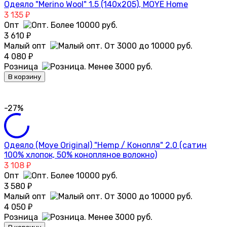
Одеяло "Merino Wool" 1.5 (140х205), MOYЁ Home
3 135
₽
Опт
3 610
₽
Малый опт
4 080
₽
Розница
В корзину
-27%
Одеяло (Moye Original) "Hemp / Конопля" 2.0 (сатин
100% хлопок, 50% конопляное волокно)
3 108
₽
Опт
3 580
₽
Малый опт
4 050
₽
Розница