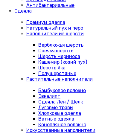
Антибактериальные
Одеяла
Премиум одеяла
Натуральный пух и перо
Наполнители из шерсти
Верблюжья шерсть
Овечья шерсть
Шерсть мериноса
Кашемир (козий пух)
Шерсть Яка
Полушерстяные
Растительные наполнители
Бамбуковое волокно
Эвкалипт
Одеяла Лен / Шелк
Луговые травы
Хлопковые одеяла
Ватные одеяла
Конопляное волокно
Искусственные наполнители