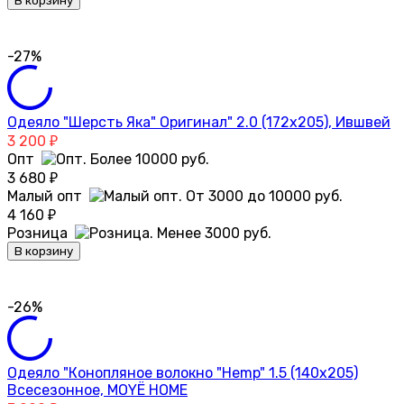
В корзину
-27%
Одеяло "Шерсть Яка" Оригинал" 2.0 (172х205), Ившвей
3 200
₽
Опт
3 680
₽
Малый опт
4 160
₽
Розница
В корзину
-26%
Одеяло "Конопляное волокно "Hemp" 1.5 (140х205)
Всесезонное, MOYЁ HOME