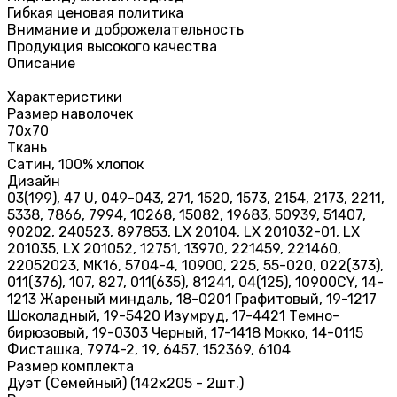
Гибкая ценовая политика
Внимание и доброжелательность
Продукция высокого качества
Описание
Характеристики
Размер наволочек
70х70
Ткань
Сатин, 100% хлопок
Дизайн
03(199), 47 U, 049-043, 271, 1520, 1573, 2154, 2173, 2211,
5338, 7866, 7994, 10268, 15082, 19683, 50939, 51407,
90202, 240523, 897853, LX 20104, LX 201032-01, LX
201035, LX 201052, 12751, 13970, 221459, 221460,
22052023, МК16, 5704-4, 10900, 225, 55-020, 022(373),
011(376), 107, 827, 011(635), 81241, 04(125), 10900CY, 14-
1213 Жареный миндаль, 18-0201 Графитовый, 19-1217
Шоколадный, 19-5420 Изумруд, 17-4421 Темно-
бирюзовый, 19-0303 Черный, 17-1418 Мокко, 14-0115
Фисташка, 7974-2, 19, 6457, 152369, 6104
Размер комплекта
Дуэт (Семейный) (142х205 - 2шт.)