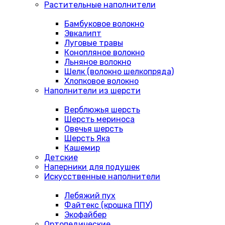
Растительные наполнители
Бамбуковое волокно
Эвкалипт
Луговые травы
Конопляное волокно
Льняное волокно
Шелк (волокно шелкопряда)
Хлопковое волокно
Наполнители из шерсти
Верблюжья шерсть
Шерсть мериноса
Овечья шерсть
Шерсть Яка
Кашемир
Детские
Наперники для подушек
Искусственные наполнители
Лебяжий пух
Файтекс (крошка ППУ)
Экофайбер
Ортопедические