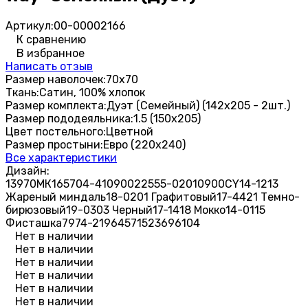
Артикул:
00-00002166
К сравнению
В избранное
Написать отзыв
Размер наволочек:
70х70
Ткань:
Сатин, 100% хлопок
Размер комплекта:
Дуэт (Семейный) (142х205 - 2шт.)
Размер пододеяльника:
1.5 (150х205)
Цвет постельного:
Цветной
Размер простыни:
Евро (220х240)
Все характеристики
Дизайн:
13970
МК16
5704-4
10900
225
55-020
10900CY
14-1213
Жареный миндаль
18-0201 Графитовый
17-4421 Темно-
бирюзовый
19-0303 Черный
17-1418 Мокко
14-0115
Фисташка
7974-2
19
6457
152369
6104
Нет в наличии
Нет в наличии
Нет в наличии
Нет в наличии
Нет в наличии
Нет в наличии