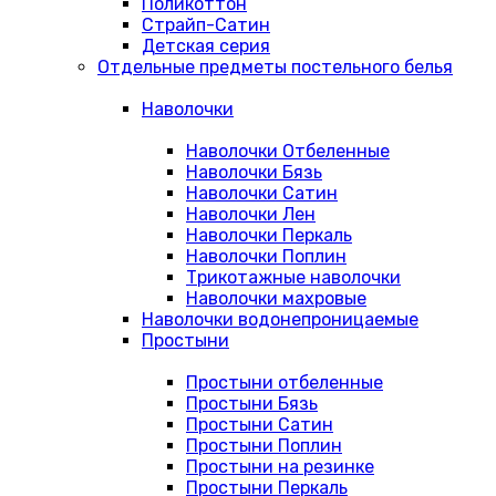
Поликоттон
Страйп-Сатин
Детская серия
Отдельные предметы постельного белья
Наволочки
Наволочки Отбеленные
Наволочки Бязь
Наволочки Сатин
Наволочки Лен
Наволочки Перкаль
Наволочки Поплин
Трикотажные наволочки
Наволочки махровые
Наволочки водонепроницаемые
Простыни
Простыни отбеленные
Простыни Бязь
Простыни Сатин
Простыни Поплин
Простыни на резинке
Простыни Перкаль