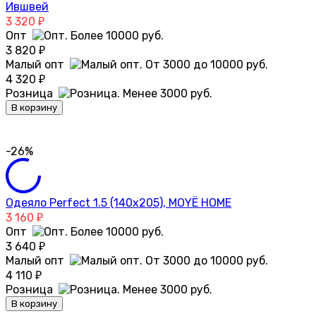
Ившвей
3 320
₽
Опт
3 820
₽
Малый опт
4 320
₽
Розница
В корзину
-26%
Одеяло Perfect 1.5 (140х205), MOYЁ HOME
3 160
₽
Опт
3 640
₽
Малый опт
4 110
₽
Розница
В корзину