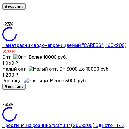
В корзину
-23%
Наматрасник водонепроницаемый "CARESS" (160x200)
920
₽
Опт
1 060
₽
Малый опт
1 200
₽
Розница
В корзину
-35%
Простыня на резинке "Сатин" (200х200) Однотонный