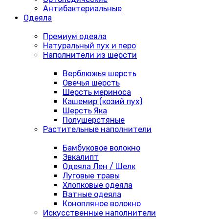
Антибактериальные
Одеяла
Премиум одеяла
Натуральный пух и перо
Наполнители из шерсти
Верблюжья шерсть
Овечья шерсть
Шерсть мериноса
Кашемир (козий пух)
Шерсть Яка
Полушерстяные
Растительные наполнители
Бамбуковое волокно
Эвкалипт
Одеяла Лен / Шелк
Луговые травы
Хлопковые одеяла
Ватные одеяла
Конопляное волокно
Искусственные наполнители