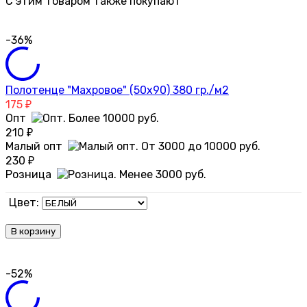
C этим товаром также покупают
-36%
Полотенце "Махровое" (50х90) 380 гр./м2
175
₽
Опт
210
₽
Малый опт
230
₽
Розница
Цвет:
В корзину
-52%