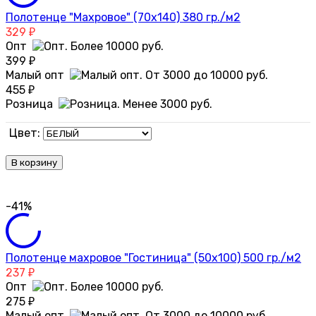
Полотенце "Махровое" (70х140) 380 гр./м2
329
₽
Опт
399
₽
Малый опт
455
₽
Розница
Цвет:
В корзину
-41%
Полотенце махровое "Гостиница" (50х100) 500 гр./м2
237
₽
Опт
275
₽
Малый опт