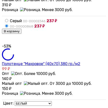
310
₽
Розница
Серый
237
00-00002346
₽
237
00-00000868
₽
В корзину
-53%
Полотенце "Махровое" (40х70) 380 гр./м2
99
₽
Опт
140
₽
Малый опт
150
₽
Розница
Цвет: