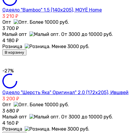
Одеяло "Bamboo" 1.5 (140х205), MOYЁ Home
3 210
₽
Опт
3 700
₽
Малый опт
4 180
₽
Розница
В корзину
-27%
Одеяло "Шерсть Яка" Оригинал" 2.0 (172х205), Ившвей
3 200
₽
Опт
3 680
₽
Малый опт
4 160
₽
Розница