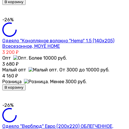
В корзину
-26%
Одеяло "Конопляное волокно "Hemp" 1.5 (140х205)
Всесезонное, MOYЁ HOME
3 200
₽
Опт
3 680
₽
Малый опт
4 160
₽
Розница
В корзину
-26%
Одеяло "Верблюд" Евро (200х220) ОБЛЕГЧЕННОЕ,