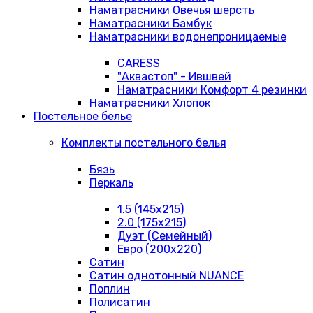
Наматрасники Овечья шерсть
Наматрасники Бамбук
Наматрасники водонепроницаемые
CARESS
"Аквастоп" - Ившвей
Наматрасники Комфорт 4 резинки
Наматрасники Хлопок
Постельное белье
Комплекты постельного белья
Бязь
Перкаль
1.5 (145х215)
2.0 (175х215)
Дуэт (Семейный)
Евро (200х220)
Сатин
Сатин однотонный NUANCE
Поплин
Полисатин