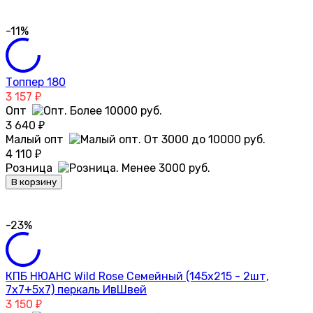
-11%
Топпер 180
3 157
₽
Опт
3 640
₽
Малый опт
4 110
₽
Розница
В корзину
-23%
КПБ НЮАНС Wild Rose Семейный (145х215 - 2шт,
7х7+5х7) перкаль ИвШвей
3 150
₽