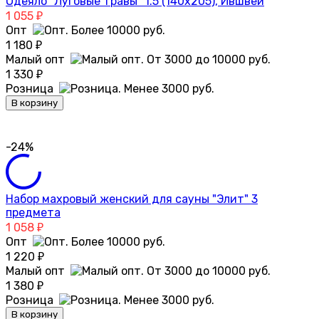
Одеяло "Луговые травы" 1.5 (140х205), Ившвей
1 055
₽
Опт
1 180
₽
Малый опт
1 330
₽
Розница
В корзину
-24%
Набор махровый женский для сауны "Элит" 3
предмета
1 058
₽
Опт
1 220
₽
Малый опт
1 380
₽
Розница
В корзину