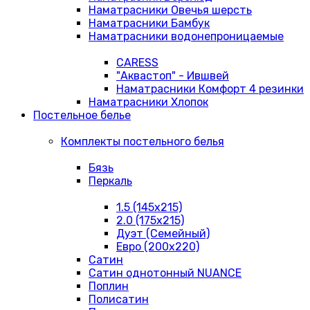
Наматрасники Овечья шерсть
Наматрасники Бамбук
Наматрасники водонепроницаемые
CARESS
"Аквастоп" - Ившвей
Наматрасники Комфорт 4 резинки
Наматрасники Хлопок
Постельное белье
Комплекты постельного белья
Бязь
Перкаль
1.5 (145х215)
2.0 (175х215)
Дуэт (Семейный)
Евро (200х220)
Сатин
Сатин однотонный NUANCE
Поплин
Полисатин