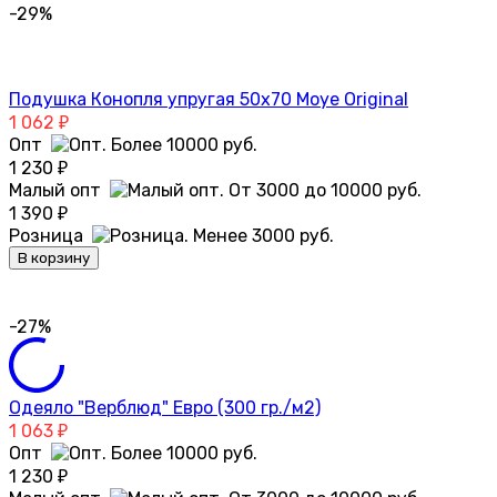
-29%
Подушка Конопля упругая 50х70 Moye Original
1 062
₽
Опт
1 230
₽
Малый опт
1 390
₽
Розница
В корзину
-27%
Одеяло "Верблюд" Евро (300 гр./м2)
1 063
₽
Опт
1 230
₽