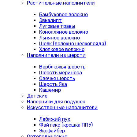
Растительные наполнители
Бамбуковое волокно
Эвкалипт
Луговые травы
Конопляное волокно
Льняное волокно
Шелк (волокно шелкопряда)
Хлопковое волокно
Наполнители из шерсти
Верблюжья шерсть
Шерсть мериноса
Овечья шерсть
Шерсть Яка
Кашемир
Детские
Наперники для подушек
Искусственные наполнители
Лебяжий пух
Файтекс (крошка ППУ)
Экофайбер
Ортопедические