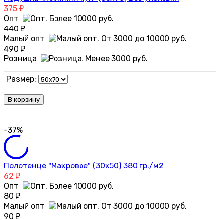
375
₽
Опт
440
₽
Малый опт
490
₽
Розница
Размер:
В корзину
-37%
Полотенце "Махровое" (30х50) 380 гр./м2
62
₽
Опт
80
₽
Малый опт
90
₽