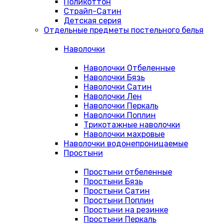
Поликоттон
Страйп-Сатин
Детская серия
Отдельные предметы постельного белья
Наволочки
Наволочки Отбеленные
Наволочки Бязь
Наволочки Сатин
Наволочки Лен
Наволочки Перкаль
Наволочки Поплин
Трикотажные наволочки
Наволочки махровые
Наволочки водонепроницаемые
Простыни
Простыни отбеленные
Простыни Бязь
Простыни Сатин
Простыни Поплин
Простыни на резинке
Простыни Перкаль