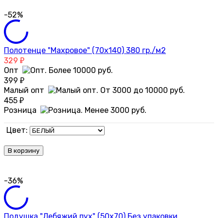
-52%
Полотенце "Махровое" (70х140) 380 гр./м2
329
₽
Опт
399
₽
Малый опт
455
₽
Розница
Цвет:
В корзину
-36%
Подушка "Лебяжий пух" (50х70) Без упаковки