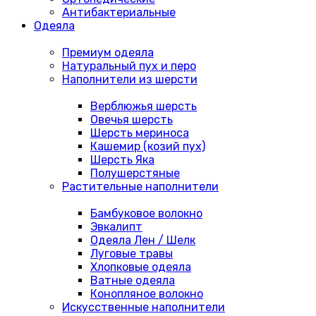
Антибактериальные
Одеяла
Премиум одеяла
Натуральный пух и перо
Наполнители из шерсти
Верблюжья шерсть
Овечья шерсть
Шерсть мериноса
Кашемир (козий пух)
Шерсть Яка
Полушерстяные
Растительные наполнители
Бамбуковое волокно
Эвкалипт
Одеяла Лен / Шелк
Луговые травы
Хлопковые одеяла
Ватные одеяла
Конопляное волокно
Искусственные наполнители