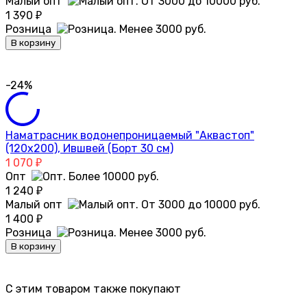
Малый опт
1 390
₽
Розница
В корзину
-24%
Наматрасник водонепроницаемый "Аквастоп"
(120х200), Ившвей (Борт 30 см)
1 070
₽
Опт
1 240
₽
Малый опт
1 400
₽
Розница
В корзину
C этим товаром также покупают