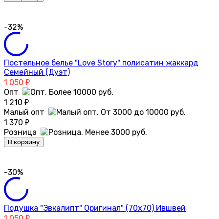
-32%
Постельное белье "Love Story" полисатин жаккард
Семейный (Дуэт)
1 050
₽
Опт
1 210
₽
Малый опт
1 370
₽
Розница
В корзину
-30%
Подушка "Эвкалипт" Оригинал" (70х70) Ившвей
1 050
₽