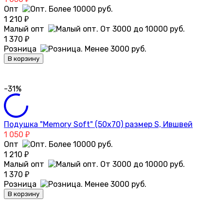
Опт
1 210
₽
Малый опт
1 370
₽
Розница
В корзину
-31%
Подушка "Memory Soft" (50х70) размер S, Ившвей
1 050
₽
Опт
1 210
₽
Малый опт
1 370
₽
Розница
В корзину