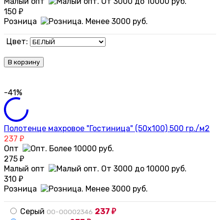
Малый опт
150
₽
Розница
Цвет:
В корзину
-41%
Полотенце махровое "Гостиница" (50х100) 500 гр./м2
237
₽
Опт
275
₽
Малый опт
310
₽
Розница
Серый
237
00-00002346
₽