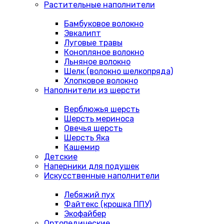
Растительные наполнители
Бамбуковое волокно
Эвкалипт
Луговые травы
Конопляное волокно
Льняное волокно
Шелк (волокно шелкопряда)
Хлопковое волокно
Наполнители из шерсти
Верблюжья шерсть
Шерсть мериноса
Овечья шерсть
Шерсть Яка
Кашемир
Детские
Наперники для подушек
Искусственные наполнители
Лебяжий пух
Файтекс (крошка ППУ)
Экофайбер
Ортопедические