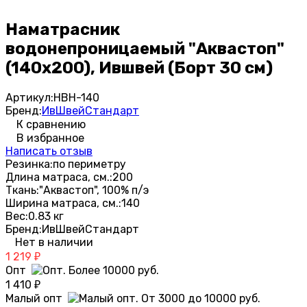
Наматрасник
водонепроницаемый "Аквастоп"
(140х200), Ившвей (Борт 30 см)
Артикул:
НВН-140
Бренд:
ИвШвейСтандарт
К сравнению
В избранное
Написать отзыв
Резинка:
по периметру
Длина матраса, см.:
200
Ткань:
"Аквастоп", 100% п/э
Ширина матраса, см.:
140
Вес:
0.83 кг
Бренд:
ИвШвейСтандарт
Нет в наличии
1 219
₽
Опт
1 410
₽
Малый опт