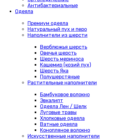
Антибактериальные
Одеяла
Премиум одеяла
Натуральный пух и перо
Наполнители из шерсти
Верблюжья шерсть
Овечья шерсть
Шерсть мериноса
Кашемир (козий пух)
Шерсть Яка
Полушерстяные
Растительные наполнители
Бамбуковое волокно
Эвкалипт
Одеяла Лен / Шелк
Луговые травы
Хлопковые одеяла
Ватные одеяла
Конопляное волокно
Искусственные наполнители