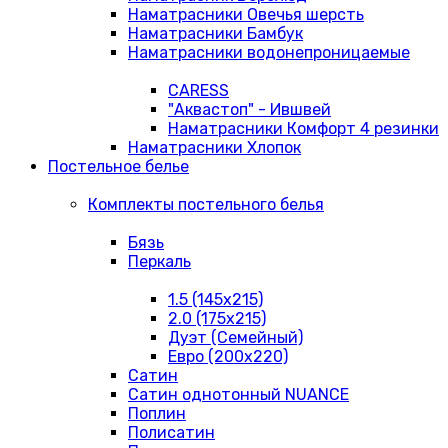
Наматрасники Овечья шерсть
Наматрасники Бамбук
Наматрасники водонепроницаемые
CARESS
"Аквастоп" - Ившвей
Наматрасники Комфорт 4 резинки
Наматрасники Хлопок
Постельное белье
Комплекты постельного белья
Бязь
Перкаль
1.5 (145х215)
2.0 (175х215)
Дуэт (Семейный)
Евро (200х220)
Сатин
Сатин однотонный NUANCE
Поплин
Полисатин