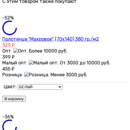
C этим товаром также покупают
-52%
Полотенце "Махровое" (70х140) 380 гр./м2
329
₽
Опт
399
₽
Малый опт
455
₽
Розница
Цвет:
В корзину
-36%