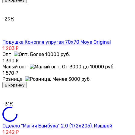
В корзину
-29%
Подушка Конопля упругая 70х70 Moye Original
1 203
₽
Опт
1 390
₽
Малый опт
1 570
₽
Розница
В корзину
-31%
Одеяло "Магия Бамбука" 2.0 (172х205), Ившвей
1 242
₽