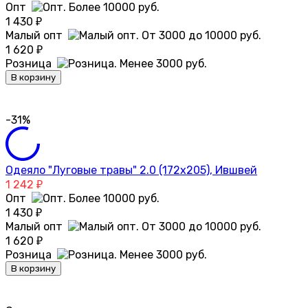
Опт
1 430
₽
Малый опт
1 620
₽
Розница
В корзину
-31%
Одеяло "Луговые травы" 2.0 (172х205), Ившвей
1 242
₽
Опт
1 430
₽
Малый опт
1 620
₽
Розница
В корзину