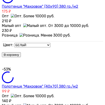
Полотенце "Махровое" (50х90) 380 гр./м2
175
₽
Опт
210
₽
Малый опт
230
₽
Розница
Цвет:
В корзину
-53%
Полотенце "Махровое" (40х70) 380 гр./м2
99
₽
Опт
140
₽