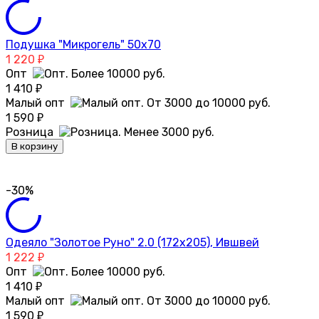
Подушка "Микрогель" 50х70
1 220
₽
Опт
1 410
₽
Малый опт
1 590
₽
Розница
В корзину
-30%
Одеяло "Золотое Руно" 2.0 (172х205), Ившвей
1 222
₽
Опт
1 410
₽
Малый опт
1 590
₽