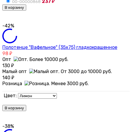
237
00-00000868
₽
В корзину
-42%
Полотенце "Вафельное" (35х75) гладкокрашенное
98
₽
Опт
130
₽
Малый опт
140
₽
Розница
Цвет:
В корзину
-38%