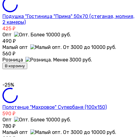
Подушка "Гостиница "Прима" 50х70 (стеганая, молния,
2 камеры)
425
₽
Опт
490
₽
Малый опт
560
₽
Розница
В корзину
-25%
Полотенце "Махровое" Супербаня (100х150)
590
₽
Опт
780
₽
Малый опт