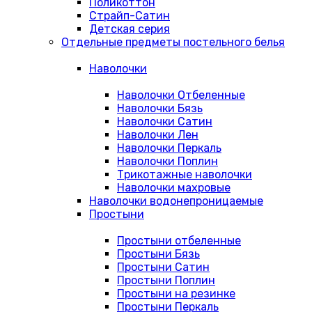
Поликоттон
Страйп-Сатин
Детская серия
Отдельные предметы постельного белья
Наволочки
Наволочки Отбеленные
Наволочки Бязь
Наволочки Сатин
Наволочки Лен
Наволочки Перкаль
Наволочки Поплин
Трикотажные наволочки
Наволочки махровые
Наволочки водонепроницаемые
Простыни
Простыни отбеленные
Простыни Бязь
Простыни Сатин
Простыни Поплин
Простыни на резинке
Простыни Перкаль