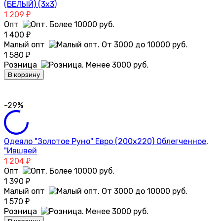
(БЕЛЫЙ) (3х3)
1 209
₽
Опт
1 400
₽
Малый опт
1 580
₽
Розница
В корзину
-29%
Одеяло "Золотое Руно" Евро (200х220) Облегченное,
"Ившвей
1 204
₽
Опт
1 390
₽
Малый опт
1 570
₽
Розница