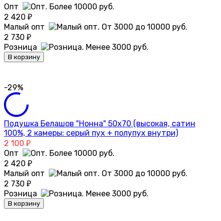
Опт
2 420
₽
Малый опт
2 730
₽
Розница
В корзину
-29%
Подушка Белашов "Нонна" 50х70 (высокая, сатин
100%, 2 камеры: серый пух + полупух внутри)
2 100
₽
Опт
2 420
₽
Малый опт
2 730
₽
Розница
В корзину