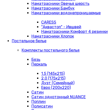
Наматрасники Овечья шерсть
Наматрасники Бамбук
Наматрасники водонепроницаемые
CARESS
"Аквастоп" - Ившвей
Наматрасники Комфорт 4 резинки
Наматрасники Хлопок
Постельное белье
Комплекты постельного белья
Бязь
Перкаль
1.5 (145х215)
2.0 (175х215)
Дуэт (Семейный)
Евро (200х220)
Сатин
Сатин однотонный NUANCE
Поплин
Полисатин