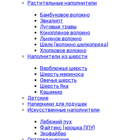
Растительные наполнители
Бамбуковое волокно
Эвкалипт
Луговые травы
Конопляное волокно
Льняное волокно
Шелк (волокно шелкопряда)
Хлопковое волокно
Наполнители из шерсти
Верблюжья шерсть
Шерсть мериноса
Овечья шерсть
Шерсть Яка
Кашемир
Детские
Наперники для подушек
Искусственные наполнители
Лебяжий пух
Файтекс (крошка ППУ)
Экофайбер
Ортопедические