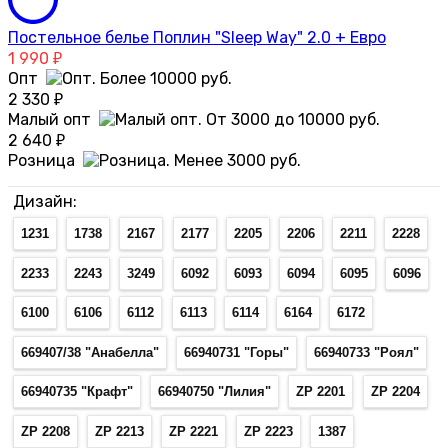
Постельное белье Поплин "Sleep Way" 2.0 + Евро
1 990
₽
Опт
2 330
₽
Малый опт
2 640
₽
Розница
Дизайн:
1231
1738
2167
2177
2205
2206
2211
2228
2233
2243
3249
6092
6093
6094
6095
6096
6100
6106
6112
6113
6114
6164
6172
669407/38 "Анабелла"
66940731 "Горы"
66940733 "Роял"
66940735 "Крафт"
66940750 "Лилия"
ZP 2201
ZP 2204
ZP 2208
ZP 2213
ZP 2221
ZP 2223
1387