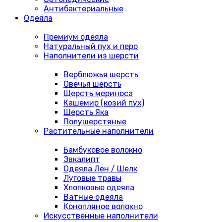
Антибактериальные
Одеяла
Премиум одеяла
Натуральный пух и перо
Наполнители из шерсти
Верблюжья шерсть
Овечья шерсть
Шерсть мериноса
Кашемир (козий пух)
Шерсть Яка
Полушерстяные
Растительные наполнители
Бамбуковое волокно
Эвкалипт
Одеяла Лен / Шелк
Луговые травы
Хлопковые одеяла
Ватные одеяла
Конопляное волокно
Искусственные наполнители