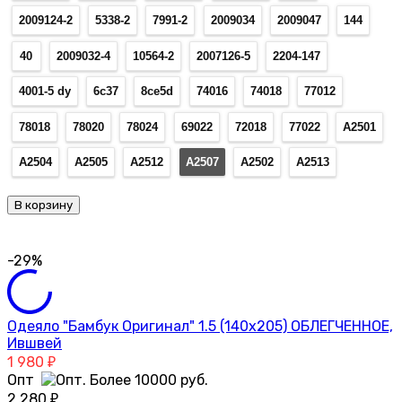
2009124-2
5338-2
7991-2
2009034
2009047
144
40
2009032-4
10564-2
2007126-5
2204-147
4001-5 dy
6с37
8се5d
74016
74018
77012
78018
78020
78024
69022
72018
77022
А2501
А2504
А2505
А2512
А2507
А2502
А2513
В корзину
-29%
Одеяло "Бамбук Оригинал" 1.5 (140х205) ОБЛЕГЧЕННОЕ,
Ившвей
1 980
₽
Опт
2 280
₽