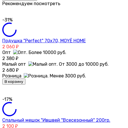
Рекомендуем посмотреть
-31%
Подушка "Perfect" 70х70, MOYЁ HOME
2 060
₽
Опт
2 380
₽
Малый опт
2 680
₽
Розница
В корзину
-17%
Спальный мешок "Ившвей "Всесезонный" 200гр.
2 100
₽