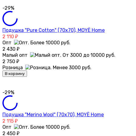
-29%
Подушка "Pure Cotton" (70х70), MOYЁ Home
2 110
₽
Опт
2 430
₽
Малый опт
2 750
₽
Розница
В корзину
-29%
Подушка "Merino Wool" (70х70), MOYЁ Home
2 115
₽
Опт
2 450
₽