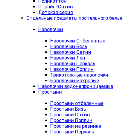
Поликоттон
Страйп-Сатин
Детская серия
Отдельные предметы постельного белья
Наволочки
Наволочки Отбеленные
Наволочки Бязь
Наволочки Сатин
Наволочки Лен
Наволочки Перкаль
Наволочки Поплин
Трикотажные наволочки
Наволочки махровые
Наволочки водонепроницаемые
Простыни
Простыни отбеленные
Простыни Бязь
Простыни Сатин
Простыни Поплин
Простыни на резинке
Простыни Перкаль