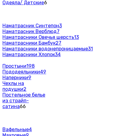
Одеяла/ Детские
6
Наматрасник Синтепон
3
Наматрасник Верблюд
7
Наматрасники Овечья шерсть
13
Наматрасники Бамбук
27
Наматрасники водонепроницаемые
31
Наматрасники Хлопок
34
Простыни
198
Пододеяльники
49
Наперники
9
Чехлы на
подушки
2
Постельное белье
из страйп-
сатина
66
Вафельные
4
Махровые
9