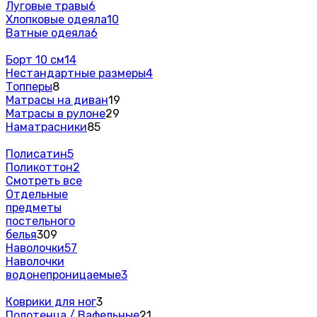
Луговые травы
6
Хлопковые одеяла
10
Ватные одеяла
6
Борт 10 см
14
Нестандартные размеры
4
Топперы
8
Матрасы на диван
19
Матрасы в рулоне
29
Наматрасники
85
Полисатин
5
Поликоттон
2
Смотреть все
Отдельные
предметы
постельного
белья
309
Наволочки
57
Наволочки
водонепроницаемые
3
Коврики для ног
3
Полотенца / Вафельные
21