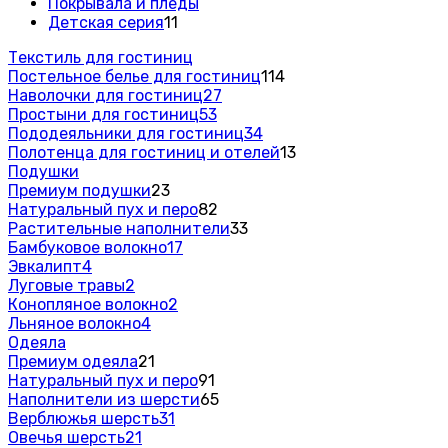
Покрывала и пледы
Детская серия
11
Текстиль для гостиниц
Постельное белье для гостиниц
114
Наволочки для гостиниц
27
Простыни для гостиниц
53
Пододеяльники для гостиниц
34
Полотенца для гостиниц и отелей
13
Подушки
Премиум подушки
23
Натуральный пух и перо
82
Растительные наполнители
33
Бамбуковое волокно
17
Эвкалипт
4
Луговые травы
2
Конопляное волокно
2
Льняное волокно
4
Одеяла
Премиум одеяла
21
Натуральный пух и перо
91
Наполнители из шерсти
65
Верблюжья шерсть
31
Овечья шерсть
21