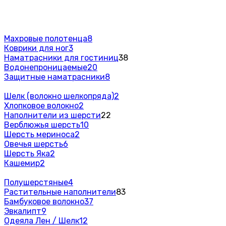
Махровые полотенца
8
Коврики для ног
3
Наматрасники для гостиниц
38
Водонепроницаемые
20
Защитные наматрасники
8
Шелк (волокно шелкопряда)
2
Хлопковое волокно
2
Наполнители из шерсти
22
Верблюжья шерсть
10
Шерсть мериноса
2
Овечья шерсть
6
Шерсть Яка
2
Кашемир
2
Полушерстяные
4
Растительные наполнители
83
Бамбуковое волокно
37
Эвкалипт
9
Одеяла Лен / Шелк
12