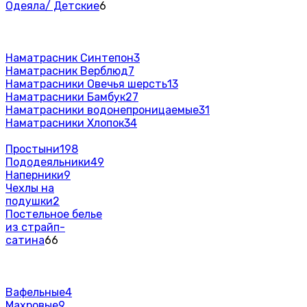
Одеяла/ Детские
6
Наматрасник Синтепон
3
Наматрасник Верблюд
7
Наматрасники Овечья шерсть
13
Наматрасники Бамбук
27
Наматрасники водонепроницаемые
31
Наматрасники Хлопок
34
Простыни
198
Пододеяльники
49
Наперники
9
Чехлы на
подушки
2
Постельное белье
из страйп-
сатина
66
Вафельные
4
Махровые
9