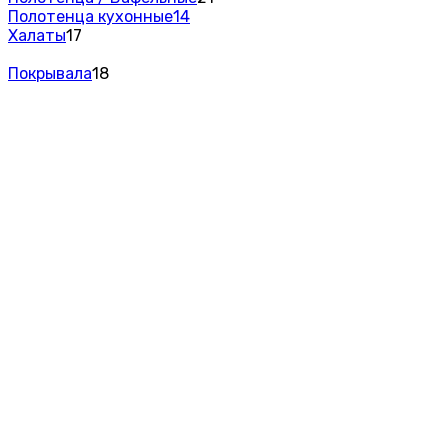
Полотенца кухонные
14
Халаты
17
Покрывала
18