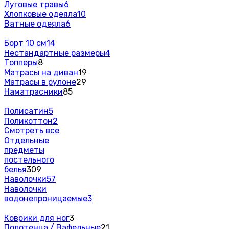
Луговые травы
6
Хлопковые одеяла
10
Ватные одеяла
6
Борт 10 см
14
Нестандартные размеры
4
Топперы
8
Матрасы на диван
19
Матрасы в рулоне
29
Наматрасники
85
Полисатин
5
Поликоттон
2
Смотреть все
Отдельные
предметы
постельного
белья
309
Наволочки
57
Наволочки
водонепроницаемые
3
Коврики для ног
3
Полотенца / Вафельные
21