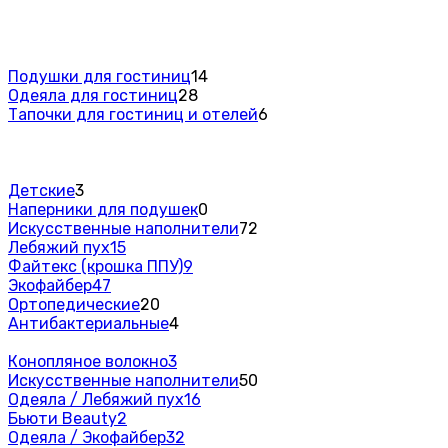
Подушки для гостиниц
14
Одеяла для гостиниц
28
Тапочки для гостиниц и отелей
6
Детские
3
Наперники для подушек
0
Искусственные наполнители
72
Лебяжий пух
15
Файтекс (крошка ППУ)
9
Экофайбер
47
Ортопедические
20
Антибактериальные
4
Конопляное волокно
3
Искусственные наполнители
50
Одеяла / Лебяжий пух
16
Бьюти Beauty
2
Одеяла / Экофайбер
32