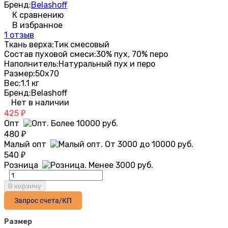
Бренд:
Belashoff
К сравнению
В избранное
1 отзыв
Ткань верха:
Тик смесовый
Состав пуховой смеси:
30% пух, 70% перо
Наполнитель:
Натуральный пух и перо
Размер:
50х70
Вес:
1.1 кг
Бренд:
Belashoff
Нет в наличии
425
₽
Опт
480
₽
Малый опт
540
₽
Розница
В корзину
Запрос счета/КП
Размер