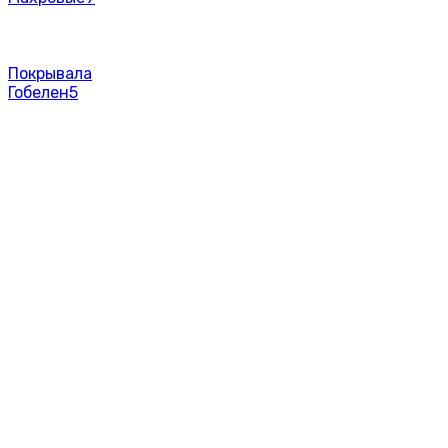
Покрывала
Гобелен
5