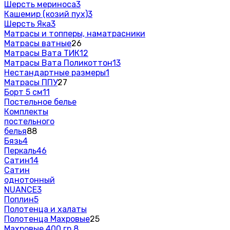
Шерсть мериноса
3
Кашемир (козий пух)
3
Шерсть Яка
3
Матрасы и топперы, наматрасники
Матрасы ватные
26
Матрасы Вата ТИК
12
Матрасы Вата Поликоттон
13
Нестандартные размеры
1
Матрасы ППУ
27
Борт 5 см
11
Постельное белье
Комплекты
постельного
белья
88
Бязь
4
Перкаль
46
Сатин
14
Сатин
однотонный
NUANCE
3
Поплин
5
Полотенца и халаты
Полотенца Махровые
25
Махровые 400 гр.
8