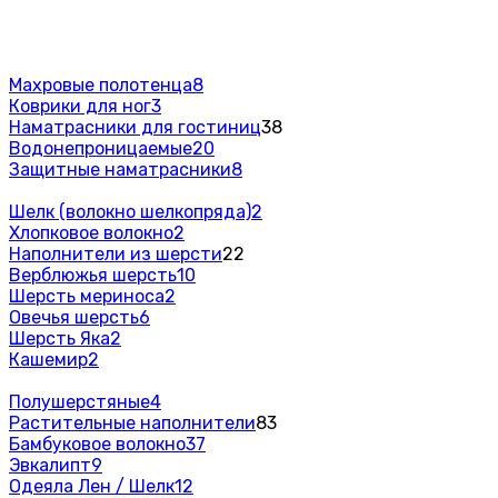
Махровые полотенца
8
Коврики для ног
3
Наматрасники для гостиниц
38
Водонепроницаемые
20
Защитные наматрасники
8
Шелк (волокно шелкопряда)
2
Хлопковое волокно
2
Наполнители из шерсти
22
Верблюжья шерсть
10
Шерсть мериноса
2
Овечья шерсть
6
Шерсть Яка
2
Кашемир
2
Полушерстяные
4
Растительные наполнители
83
Бамбуковое волокно
37
Эвкалипт
9
Одеяла Лен / Шелк
12