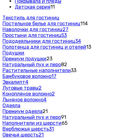
Покрывала и пледы
Детская серия
11
Текстиль для гостиниц
Постельное белье для гостиниц
114
Наволочки для гостиниц
27
Простыни для гостиниц
53
Пододеяльники для гостиниц
34
Полотенца для гостиниц и отелей
13
Подушки
Премиум подушки
23
Натуральный пух и перо
82
Растительные наполнители
33
Бамбуковое волокно
17
Эвкалипт
4
Луговые травы
2
Конопляное волокно
2
Льняное волокно
4
Одеяла
Премиум одеяла
21
Натуральный пух и перо
91
Наполнители из шерсти
65
Верблюжья шерсть
31
Овечья шерсть
21