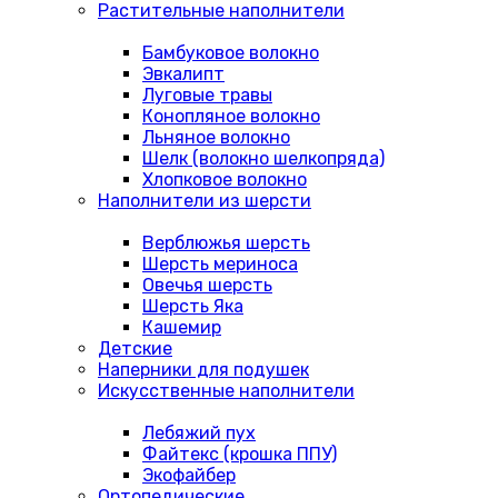
Растительные наполнители
Бамбуковое волокно
Эвкалипт
Луговые травы
Конопляное волокно
Льняное волокно
Шелк (волокно шелкопряда)
Хлопковое волокно
Наполнители из шерсти
Верблюжья шерсть
Шерсть мериноса
Овечья шерсть
Шерсть Яка
Кашемир
Детские
Наперники для подушек
Искусственные наполнители
Лебяжий пух
Файтекс (крошка ППУ)
Экофайбер
Ортопедические