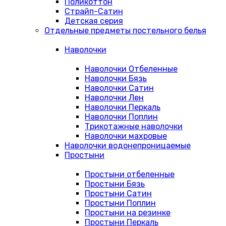
Поликоттон
Страйп-Сатин
Детская серия
Отдельные предметы постельного белья
Наволочки
Наволочки Отбеленные
Наволочки Бязь
Наволочки Сатин
Наволочки Лен
Наволочки Перкаль
Наволочки Поплин
Трикотажные наволочки
Наволочки махровые
Наволочки водонепроницаемые
Простыни
Простыни отбеленные
Простыни Бязь
Простыни Сатин
Простыни Поплин
Простыни на резинке
Простыни Перкаль