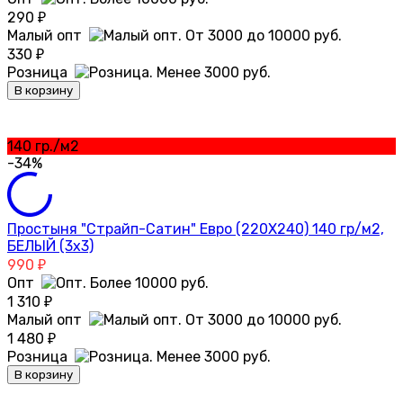
290
₽
Малый опт
330
₽
Розница
В корзину
140 гр./м2
-34%
Простыня "Страйп-Сатин" Евро (220Х240) 140 гр/м2,
БЕЛЫЙ (3х3)
990
₽
Опт
1 310
₽
Малый опт
1 480
₽
Розница
В корзину