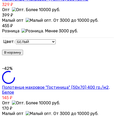
329
₽
Опт
399
₽
Малый опт
455
₽
Розница
Цвет:
В корзину
-42%
Полотенце махровое "Гостиница" (50х70) 400 гр./м2,
Белое
145
₽
Опт
170
₽
Малый опт