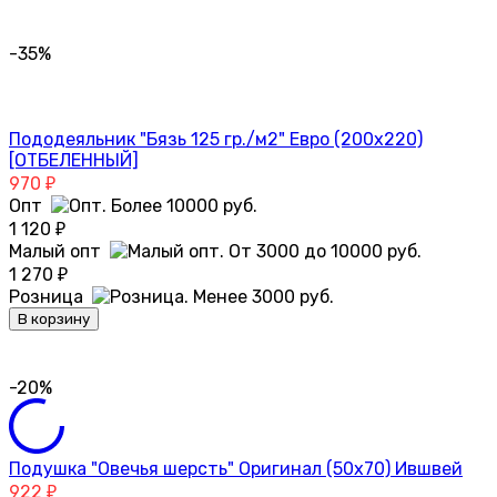
-35%
Пододеяльник "Бязь 125 гр./м2" Евро (200х220)
[ОТБЕЛЕННЫЙ]
970
₽
Опт
1 120
₽
Малый опт
1 270
₽
Розница
В корзину
-20%
Подушка "Овечья шерсть" Оригинал (50х70) Ившвей
922
₽