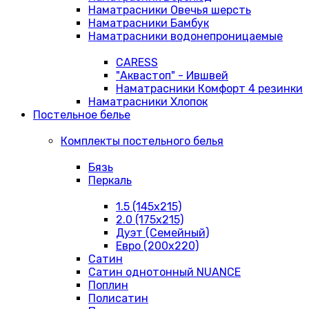
Наматрасники Овечья шерсть
Наматрасники Бамбук
Наматрасники водонепроницаемые
CARESS
"Аквастоп" - Ившвей
Наматрасники Комфорт 4 резинки
Наматрасники Хлопок
Постельное белье
Комплекты постельного белья
Бязь
Перкаль
1.5 (145х215)
2.0 (175х215)
Дуэт (Семейный)
Евро (200х220)
Сатин
Сатин однотонный NUANCE
Поплин
Полисатин