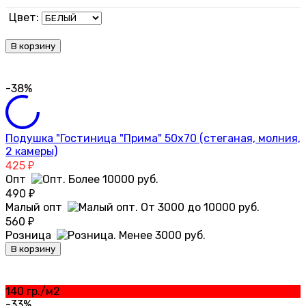
Цвет:
В корзину
-38%
Подушка "Гостиница "Прима" 50х70 (стеганая, молния,
2 камеры)
425
₽
Опт
490
₽
Малый опт
560
₽
Розница
В корзину
140 гр./м2
-33%