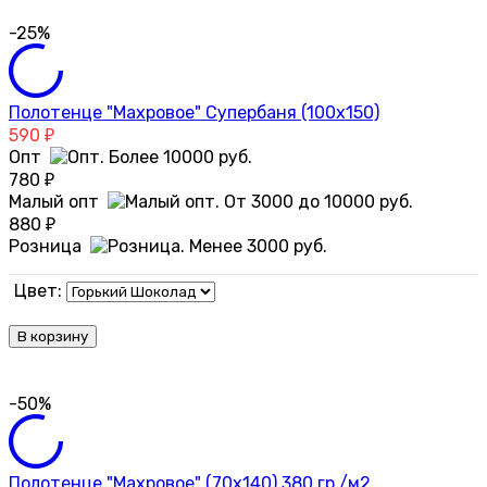
-25%
Полотенце "Махровое" Супербаня (100х150)
590
₽
Опт
780
₽
Малый опт
880
₽
Розница
Цвет:
В корзину
-50%
Полотенце "Махровое" (70х140) 380 гр./м2