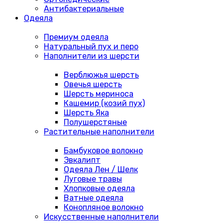
Антибактериальные
Одеяла
Премиум одеяла
Натуральный пух и перо
Наполнители из шерсти
Верблюжья шерсть
Овечья шерсть
Шерсть мериноса
Кашемир (козий пух)
Шерсть Яка
Полушерстяные
Растительные наполнители
Бамбуковое волокно
Эвкалипт
Одеяла Лен / Шелк
Луговые травы
Хлопковые одеяла
Ватные одеяла
Конопляное волокно
Искусственные наполнители