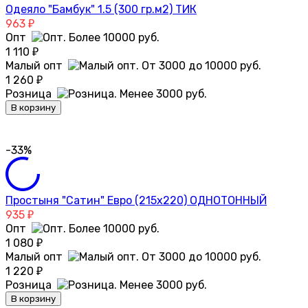
Одеяло "Бамбук" 1.5 (300 гр.м2) ТИК
963
₽
Опт
1 110
₽
Малый опт
1 260
₽
Розница
В корзину
-33%
Простыня "Сатин" Евро (215х220) ОДНОТОННЫЙ
935
₽
Опт
1 080
₽
Малый опт
1 220
₽
Розница
В корзину