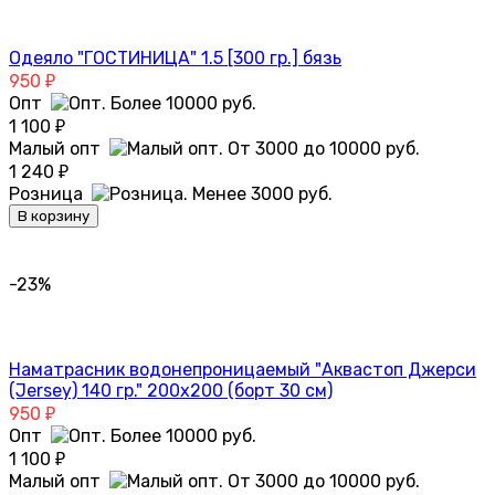
Одеяло "ГОСТИНИЦА" 1.5 [300 гр.] бязь
950
₽
Опт
1 100
₽
Малый опт
1 240
₽
Розница
В корзину
-23%
Наматрасник водонепроницаемый "Аквастоп Джерси
(Jersey) 140 гр." 200х200 (борт 30 см)
950
₽
Опт
1 100
₽
Малый опт