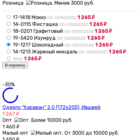
Розница
17-1418 Мокко
1 265
00-00002322
₽
14-0115 Фисташка
1 265
00-00002323
₽
18-0201 Графитовый
1 265
00-00002324
₽
19-5420 Изумруд
1 265
00-00002325
₽
19-1217 Шоколадный
1 265
00-00002326
₽
14-1213 Жареный миндаль
1 265
00-00002327
₽
1 265
1092
₽
В корзину
-30%
Одеяло "Караван" 2.0 (172х205), Ившвей
1 267
₽
Опт
1 460
₽
Малый опт
1 650
₽