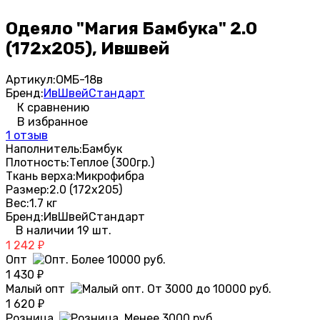
Одеяло "Магия Бамбука" 2.0
(172х205), Ившвей
Артикул:
ОМБ-18в
Бренд:
ИвШвейСтандарт
К сравнению
В избранное
1 отзыв
Наполнитель:
Бамбук
Плотность:
Теплое (300гр.)
Ткань верха:
Микрофибра
Размер:
2.0 (172х205)
Вес:
1.7 кг
Бренд:
ИвШвейСтандарт
В наличии 19 шт.
1 242
₽
Опт
1 430
₽
Малый опт
1 620
₽
Розница