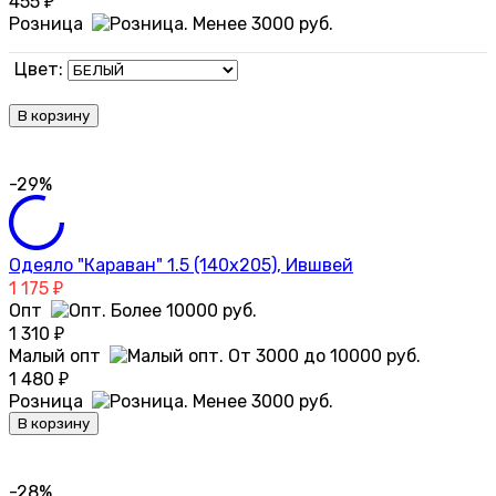
455
₽
Розница
Цвет:
В корзину
-29%
Одеяло "Караван" 1.5 (140х205), Ившвей
1 175
₽
Опт
1 310
₽
Малый опт
1 480
₽
Розница
В корзину
-28%