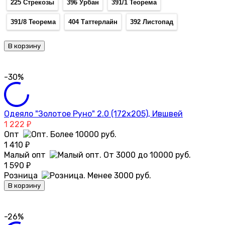
225 Стрекозы
396 Урбан
391/1 Теорема
391/8 Теорема
404 Таттерлайн
392 Листопад
В корзину
-30%
Одеяло "Золотое Руно" 2.0 (172х205), Ившвей
1 222
₽
Опт
1 410
₽
Малый опт
1 590
₽
Розница
В корзину
-26%