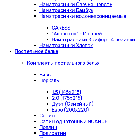
Наматрасники Овечья шерсть
Наматрасники Бамбук
Наматрасники водонепроницаемые
CARESS
"Аквастоп" - Ившвей
Наматрасники Комфорт 4 резинки
Наматрасники Хлопок
Постельное белье
Комплекты постельного белья
Бязь
Перкаль
1.5 (145х215)
2.0 (175х215)
Дуэт (Семейный)
Евро (200х220)
Сатин
Сатин однотонный NUANCE
Поплин
Полисатин