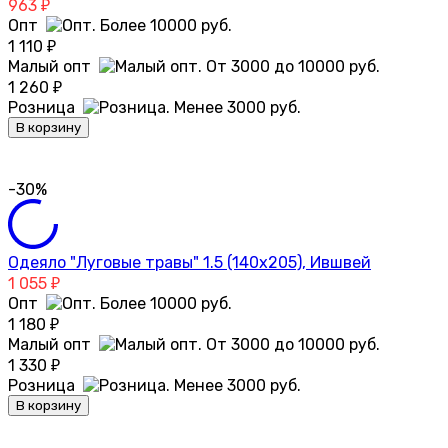
963
₽
Опт
1 110
₽
Малый опт
1 260
₽
Розница
В корзину
-30%
Одеяло "Луговые травы" 1.5 (140х205), Ившвей
1 055
₽
Опт
1 180
₽
Малый опт
1 330
₽
Розница
В корзину