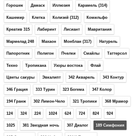
Горошек
Дамаск
Иллюзия
Карамель (314)
Кашемир
Клетка
Колизей (312)
Комильфо
Креатив 315
Лабиринт
Лисиант
Мавритания
Мармелад 248
Махаон
Монблан (317)
Натурель
Папоротник
Полигон
Пчелки
Смайлы
Таттерсол
Техно
Тропикана
Узоры востока
Флай
Цветы сакуры
Эвкалипт
342 Акварель
343 Контур
346 Грация
333 Турин
323 Богема
347 Колор
194 Гранж
302 Лимон-Чело
321 Тропики
368 Мрамор
124
324
224
1024
624
724
824
924
1025
381 Звездная ночь
307 Диалог
189 Симфония