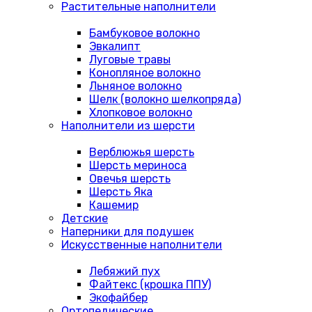
Растительные наполнители
Бамбуковое волокно
Эвкалипт
Луговые травы
Конопляное волокно
Льняное волокно
Шелк (волокно шелкопряда)
Хлопковое волокно
Наполнители из шерсти
Верблюжья шерсть
Шерсть мериноса
Овечья шерсть
Шерсть Яка
Кашемир
Детские
Наперники для подушек
Искусственные наполнители
Лебяжий пух
Файтекс (крошка ППУ)
Экофайбер
Ортопедические