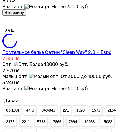
800
₽
Розница
В корзину
-26%
Постельное белье Сатин "Sleep Way" 2.0 + Евро
2 350
₽
Опт
2 870
₽
Малый опт
3 240
₽
Розница
Дизайн:
03(199)
47 U
049-043
271
1520
1573
2154
2173
2211
5338
7866
7994
10268
15082