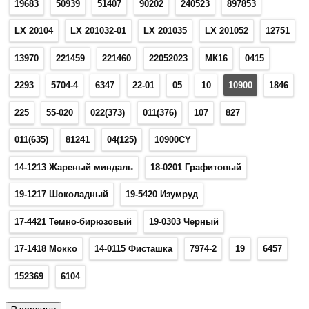
19683
50939
51407
90202
240523
897853
LX 20104
LX 201032-01
LX 201035
LX 201052
12751
13970
221459
221460
22052023
МК16
0415
2293
5704-4
6347
22-01
05
10
10900
1846
225
55-020
022(373)
011(376)
107
827
011(635)
81241
04(125)
10900CY
14-1213 Жареный миндаль
18-0201 Графитовый
19-1217 Шоколадный
19-5420 Изумруд
17-4421 Темно-бирюзовый
19-0303 Черный
17-1418 Мокко
14-0115 Фисташка
7974-2
19
6457
152369
6104