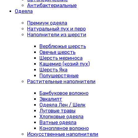
Антибактериальные
Одеяла
Премиум одеяла
Натуральный пух и перо
Наполнители из шерсти
Верблюжья шерсть
Овечья шерсть
Шерсть мериноса
Кашемир (козий пух)
Шерсть Яка
Полушерстяные
Растительные наполнители
Бамбуковое волокно
Эвкалипт
Одеяла Лен / Шелк
Луговые травы
Хлопковые одеяла
Ватные одеяла
Конопляное волокно
Искусственные наполнители