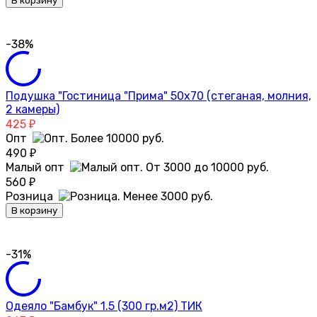
В корзину
-38%
Подушка "Гостиница "Прима" 50х70 (стеганая, молния,
2 камеры)
425
₽
Опт
490
₽
Малый опт
560
₽
Розница
В корзину
-31%
Одеяло "Бамбук" 1.5 (300 гр.м2) ТИК