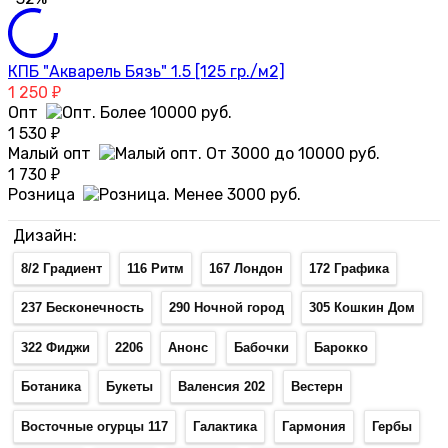
КПБ "Акварель Бязь" 1.5 [125 гр./м2]
1 250
₽
Опт
1 530
₽
Малый опт
1 730
₽
Розница
Дизайн:
8/2 Градиент
116 Ритм
167 Лондон
172 Графика
237 Бесконечность
290 Ночной город
305 Кошкин Дом
322 Фиджи
2206
Анонс
Бабочки
Барокко
Ботаника
Букеты
Валенсия 202
Вестерн
Восточные огурцы 117
Галактика
Гармония
Гербы