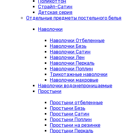
Поликоттон
Страйп-Сатин
Детская серия
Отдельные предметы постельного белья
Наволочки
Наволочки Отбеленные
Наволочки Бязь
Наволочки Сатин
Наволочки Лен
Наволочки Перкаль
Наволочки Поплин
Трикотажные наволочки
Наволочки махровые
Наволочки водонепроницаемые
Простыни
Простыни отбеленные
Простыни Бязь
Простыни Сатин
Простыни Поплин
Простыни на резинке
Простыни Перкаль