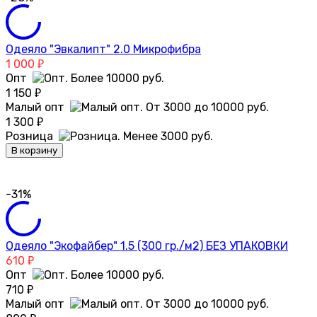
Одеяло "Эвкалипт" 2.0 Микрофибра
1 000
₽
Опт
1 150
₽
Малый опт
1 300
₽
Розница
В корзину
-31%
Одеяло "Экофайбер" 1.5 (300 гр./м2) БЕЗ УПАКОВКИ
610
₽
Опт
710
₽
Малый опт