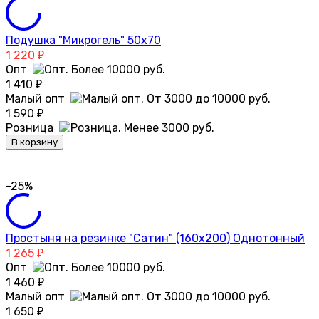
Подушка "Микрогель" 50х70
1 220
₽
Опт
1 410
₽
Малый опт
1 590
₽
Розница
В корзину
-25%
Простыня на резинке "Сатин" (160х200) Однотонный
1 265
₽
Опт
1 460
₽
Малый опт
1 650
₽