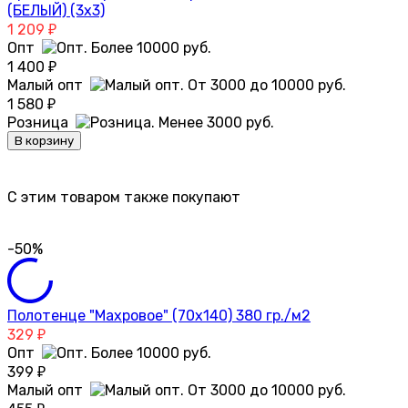
(БЕЛЫЙ) (3х3)
1 209
₽
Опт
1 400
₽
Малый опт
1 580
₽
Розница
В корзину
C этим товаром также покупают
-50%
Полотенце "Махровое" (70х140) 380 гр./м2
329
₽
Опт
399
₽
Малый опт