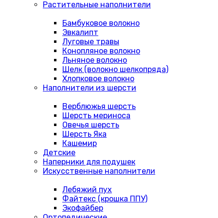
Растительные наполнители
Бамбуковое волокно
Эвкалипт
Луговые травы
Конопляное волокно
Льняное волокно
Шелк (волокно шелкопряда)
Хлопковое волокно
Наполнители из шерсти
Верблюжья шерсть
Шерсть мериноса
Овечья шерсть
Шерсть Яка
Кашемир
Детские
Наперники для подушек
Искусственные наполнители
Лебяжий пух
Файтекс (крошка ППУ)
Экофайбер
Ортопедические