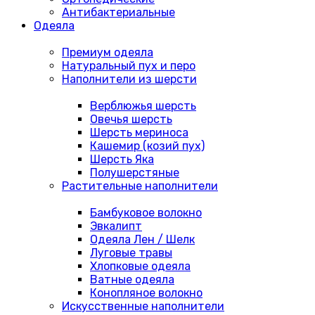
Антибактериальные
Одеяла
Премиум одеяла
Натуральный пух и перо
Наполнители из шерсти
Верблюжья шерсть
Овечья шерсть
Шерсть мериноса
Кашемир (козий пух)
Шерсть Яка
Полушерстяные
Растительные наполнители
Бамбуковое волокно
Эвкалипт
Одеяла Лен / Шелк
Луговые травы
Хлопковые одеяла
Ватные одеяла
Конопляное волокно
Искусственные наполнители