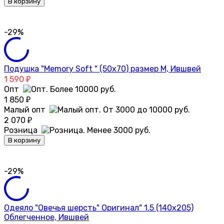
В корзину
-29%
Подушка "Memory Soft " (50х70) размер М, Ившвей
1 590
₽
Опт
1 850
₽
Малый опт
2 070
₽
Розница
В корзину
-29%
Одеяло "Овечья шерсть" Оригинал" 1.5 (140х205)
Облегченное, Ившвей