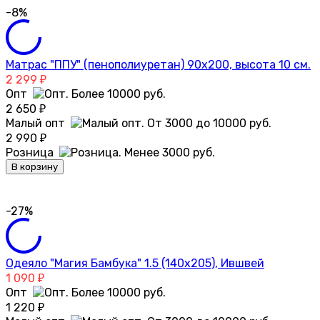
-8%
Матрас "ППУ" (пенополиуретан) 90х200, высота 10 см.
2 299
₽
Опт
2 650
₽
Малый опт
2 990
₽
Розница
В корзину
-27%
Одеяло "Магия Бамбука" 1.5 (140х205), Ившвей
1 090
₽
Опт
1 220
₽