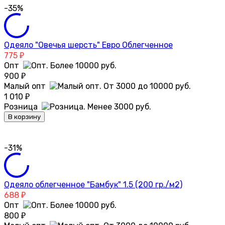
-35%
Одеяло "Овечья шерсть" Евро Облегченное
775
₽
Опт
900
₽
Малый опт
1 010
₽
Розница
В корзину
-31%
Одеяло облегченное "Бамбук" 1.5 (200 гр./м2)
688
₽
Опт
800
₽