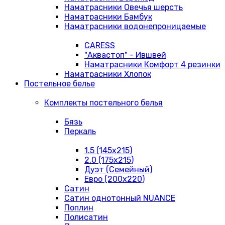
Наматрасники Овечья шерсть
Наматрасники Бамбук
Наматрасники водонепроницаемые
CARESS
"Аквастоп" - Ившвей
Наматрасники Комфорт 4 резинки
Наматрасники Хлопок
Постельное белье
Комплекты постельного белья
Бязь
Перкаль
1.5 (145х215)
2.0 (175х215)
Дуэт (Семейный)
Евро (200х220)
Сатин
Сатин однотонный NUANCE
Поплин
Полисатин