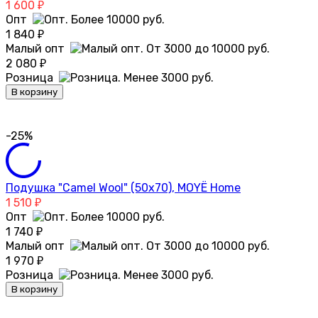
1 600
₽
Опт
1 840
₽
Малый опт
2 080
₽
Розница
В корзину
-25%
Подушка "Camel Wool" (50х70), MOYЁ Home
1 510
₽
Опт
1 740
₽
Малый опт
1 970
₽
Розница
В корзину