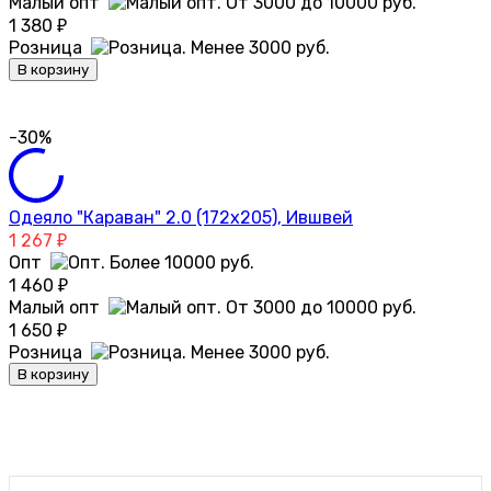
Малый опт
1 380
₽
Розница
В корзину
-30%
Одеяло "Караван" 2.0 (172х205), Ившвей
1 267
₽
Опт
1 460
₽
Малый опт
1 650
₽
Розница
В корзину