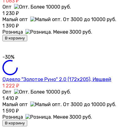
1 063
₽
Опт
1 230
₽
Малый опт
1 390
₽
Розница
В корзину
-30%
Одеяло "Золотое Руно" 2.0 (172х205), Ившвей
1 222
₽
Опт
1 410
₽
Малый опт
1 590
₽
Розница
В корзину