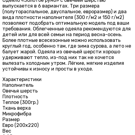
Одеяло «Золотое руно» с овечьей шерстью
выпускается в 6 вариантах. Три размера
(полутораспальное, двуспальное, евроразмер) и два
вида плотности наполнителя (300 г/м2 и 150 г/м2)
позволяют подобрать оптимальную модель под ваши
требования. Облегченные одеяла рекомендуются для
детей или для всей семьи на период весна-осень.
Более плотные всесезонные можно использовать
круглый год, особенно там, где зима сурова, а лето не
балует жарой. Одеяла из овечьей шерсти хорошо
удерживают тепло, из-под них так не хочется
вылезать холодным утром. Лёгкие, мягкие изделия
устойчивы к износу и просты в уходе.
Характеристики
Наполнитель
Овечья шерсть
Плотность
Теплое (300гр.)
Ткань верха
Микрофибра
Размер
Евро (200х220)
Вес