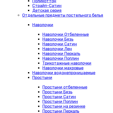
Поликоттон
Страйп-Сатин
Детская серия
Отдельные предметы постельного белья
Наволочки
Наволочки Отбеленные
Наволочки Бязь
Наволочки Сатин
Наволочки Лен
Наволочки Перкаль
Наволочки Поплин
Трикотажные наволочки
Наволочки махровые
Наволочки водонепроницаемые
Простыни
Простыни отбеленные
Простыни Бязь
Простыни Сатин
Простыни Поплин
Простыни на резинке
Простыни Перкаль