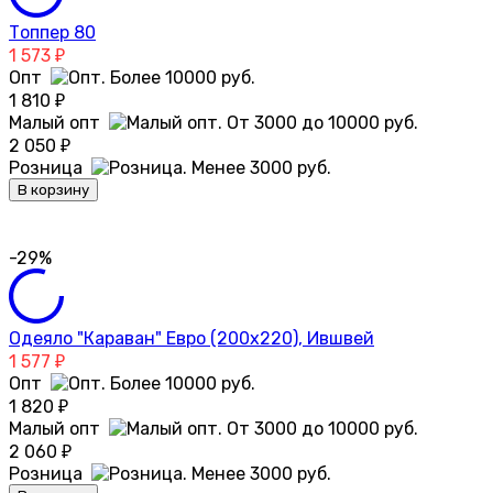
Топпер 80
1 573
₽
Опт
1 810
₽
Малый опт
2 050
₽
Розница
В корзину
-29%
Одеяло "Караван" Евро (200х220), Ившвей
1 577
₽
Опт
1 820
₽
Малый опт
2 060
₽
Розница