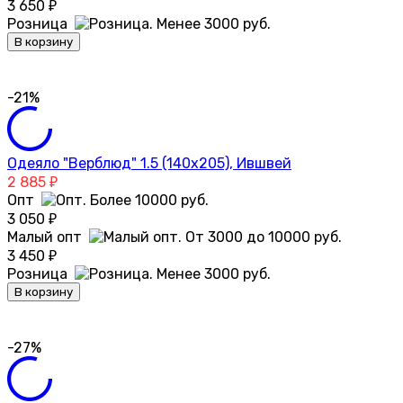
3 650
₽
Розница
В корзину
-21%
Одеяло "Верблюд" 1.5 (140х205), Ившвей
2 885
₽
Опт
3 050
₽
Малый опт
3 450
₽
Розница
В корзину
-27%