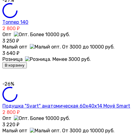
-27%
Топпер 140
2 800
₽
Опт
3 250
₽
Малый опт
3 640
₽
Розница
В корзину
-26%
Подушка "Svart" анатомическая 60х40х14 Moyё Smart
2 800
₽
Опт
3 220
₽
Малый опт