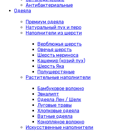
Антибактериальные
Одеяла
Премиум одеяла
Натуральный пух и перо
Наполнители из шерсти
Верблюжья шерсть
Овечья шерсть
Шерсть мериноса
Кашемир (козий пух)
Шерсть Яка
Полушерстяные
Растительные наполнители
Бамбуковое волокно
Эвкалипт
Одеяла Лен / Шелк
Луговые травы
Хлопковые одеяла
Ватные одеяла
Конопляное волокно
Искусственные наполнители