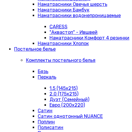
Наматрасники Овечья шерсть
Наматрасники Бамбук
Наматрасники водонепроницаемые
CARESS
"Аквастоп" - Ившвей
Наматрасники Комфорт 4 резинки
Наматрасники Хлопок
Постельное белье
Комплекты постельного белья
Бязь
Перкаль
1.5 (145х215)
2.0 (175х215)
Дуэт (Семейный)
Евро (200х220)
Сатин
Сатин однотонный NUANCE
Поплин
Полисатин