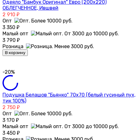
Одеяло "Бамбук Оригинал" Евро (200х220)
ОБЛЕГЧЕННОЕ, Ившвей
2 910
₽
Опт
3 350
₽
Малый опт
3 790
₽
Розница
В корзину
-20%
Подушка Белашов "Бьянко" 70х70 (белый гусиный пух,
тик 100%)
2 750
₽
Опт
3 170
₽
Малый опт
3 450
₽
Розница