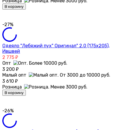
Розница
В корзину
-27%
Одеяло "Лебяжий пух" Оригинал" 2.0 (175х205),
Ившвей
2 775
₽
Опт
3 200
₽
Малый опт
3 610
₽
Розница
В корзину
-26%