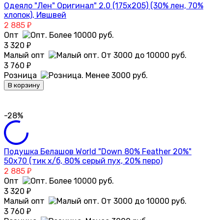
Одеяло "Лен" Оригинал" 2.0 (175х205) (30% лен, 70%
хлопок), Ившвей
2 885
₽
Опт
3 320
₽
Малый опт
3 760
₽
Розница
В корзину
-28%
Подушка Белашов World "Down 80% Feather 20%"
50х70 (тик х/б, 80% серый пух, 20% перо)
2 885
₽
Опт
3 320
₽
Малый опт
3 760
₽