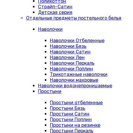
Поликоттон
Страйп-Сатин
Детская серия
Отдельные предметы постельного белья
Наволочки
Наволочки Отбеленные
Наволочки Бязь
Наволочки Сатин
Наволочки Лен
Наволочки Перкаль
Наволочки Поплин
Трикотажные наволочки
Наволочки махровые
Наволочки водонепроницаемые
Простыни
Простыни отбеленные
Простыни Бязь
Простыни Сатин
Простыни Поплин
Простыни на резинке
Простыни Перкаль