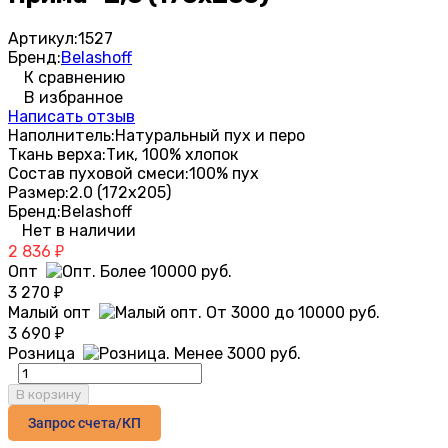
Артикул:
1527
Бренд:
Belashoff
К сравнению
В избранное
Написать отзыв
Наполнитель:
Натуральный пух и перо
Ткань верха:
Тик, 100% хлопок
Состав пуховой смеси:
100% пух
Размер:
2.0 (172х205)
Бренд:
Belashoff
Нет в наличии
2 836
₽
Опт
3 270
₽
Малый опт
3 690
₽
Розница
В корзину
Запрос счета/КП