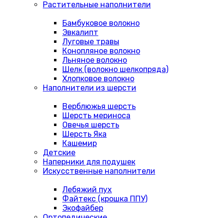
Растительные наполнители
Бамбуковое волокно
Эвкалипт
Луговые травы
Конопляное волокно
Льняное волокно
Шелк (волокно шелкопряда)
Хлопковое волокно
Наполнители из шерсти
Верблюжья шерсть
Шерсть мериноса
Овечья шерсть
Шерсть Яка
Кашемир
Детские
Наперники для подушек
Искусственные наполнители
Лебяжий пух
Файтекс (крошка ППУ)
Экофайбер
Ортопедические