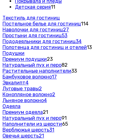
Покрывала и пледы
Детская серия
11
Текстиль для гостиниц
Постельное белье для гостиниц
114
Наволочки для гостиниц
27
Простыни для гостиниц
53
Пододеяльники для гостиниц
34
Полотенца для гостиниц и отелей
13
Подушки
Премиум подушки
23
Натуральный пух и перо
82
Растительные наполнители
33
Бамбуковое волокно
17
Эвкалипт
4
Луговые травы
2
Конопляное волокно
2
Льняное волокно
4
Одеяла
Премиум одеяла
21
Натуральный пух и перо
91
Наполнители из шерсти
65
Верблюжья шерсть
31
Овечья шерсть
21