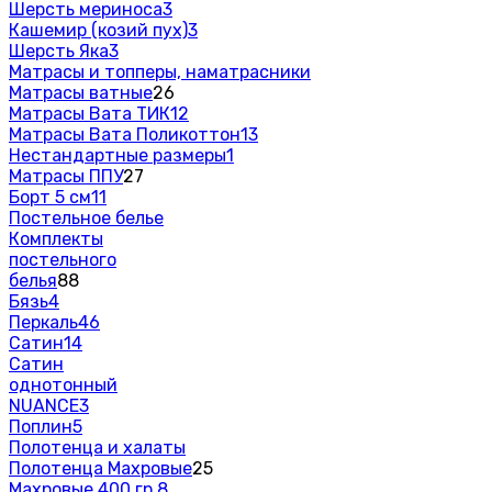
Шерсть мериноса
3
Кашемир (козий пух)
3
Шерсть Яка
3
Матрасы и топперы, наматрасники
Матрасы ватные
26
Матрасы Вата ТИК
12
Матрасы Вата Поликоттон
13
Нестандартные размеры
1
Матрасы ППУ
27
Борт 5 см
11
Постельное белье
Комплекты
постельного
белья
88
Бязь
4
Перкаль
46
Сатин
14
Сатин
однотонный
NUANCE
3
Поплин
5
Полотенца и халаты
Полотенца Махровые
25
Махровые 400 гр.
8