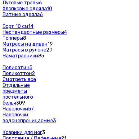
Луговые травы
6
Хлопковые одеяла
10
Ватные одеяла
6
Борт 10 см
14
Нестандартные размеры
4
Топперы
8
Матрасы на диван
19
Матрасы в рулоне
29
Наматрасники
85
Полисатин
5
Поликоттон
2
Смотреть все
Отдельные
предметы
постельного
белья
309
Наволочки
57
Наволочки
водонепроницаемые
3
Коврики для ног
3
Полотенца / Вафельные
21