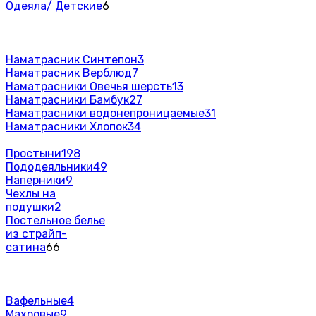
Одеяла/ Детские
6
Наматрасник Синтепон
3
Наматрасник Верблюд
7
Наматрасники Овечья шерсть
13
Наматрасники Бамбук
27
Наматрасники водонепроницаемые
31
Наматрасники Хлопок
34
Простыни
198
Пододеяльники
49
Наперники
9
Чехлы на
подушки
2
Постельное белье
из страйп-
сатина
66
Вафельные
4
Махровые
9