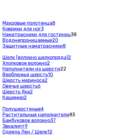
Махровые полотенца
8
Коврики для ног
3
Наматрасники для гостиниц
38
Водонепроницаемые
20
Защитные наматрасники
8
Шелк (волокно шелкопряда)
2
Хлопковое волокно
2
Наполнители из шерсти
22
Верблюжья шерсть
10
Шерсть мериноса
2
Овечья шерсть
6
Шерсть Яка
2
Кашемир
2
Полушерстяные
4
Растительные наполнители
83
Бамбуковое волокно
37
Эвкалипт
9
Одеяла Лен / Шелк
12