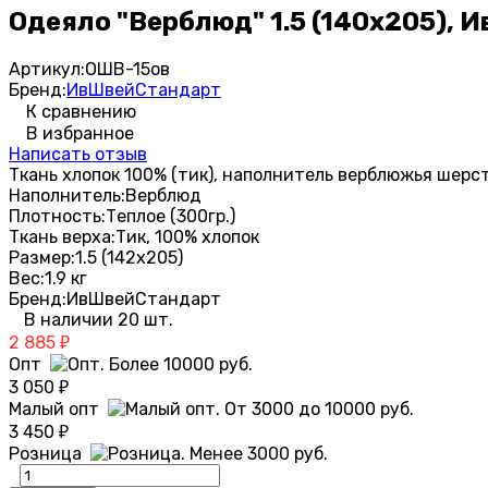
Одеяло "Верблюд" 1.5 (140х205), 
Артикул:
ОШВ-15ов
Бренд:
ИвШвейСтандарт
К сравнению
В избранное
Написать отзыв
Ткань хлопок 100% (тик), наполнитель верблюжья шерст
Наполнитель:
Верблюд
Плотность:
Теплое (300гр.)
Ткань верха:
Тик, 100% хлопок
Размер:
1.5 (142х205)
Вес:
1.9 кг
Бренд:
ИвШвейСтандарт
В наличии 20 шт.
2 885
₽
Опт
3 050
₽
Малый опт
3 450
₽
Розница