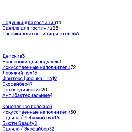
Подушки для гостиниц
14
Одеяла для гостиниц
28
Тапочки для гостиниц и отелей
6
Детские
3
Наперники для подушек
0
Искусственные наполнители
72
Лебяжий пух
15
Файтекс (крошка ППУ)
9
Экофайбер
47
Ортопедические
20
Антибактериальные
4
Конопляное волокно
3
Искусственные наполнители
50
Одеяла / Лебяжий пух
16
Бьюти Beauty
2
Одеяла / Экофайбер
32