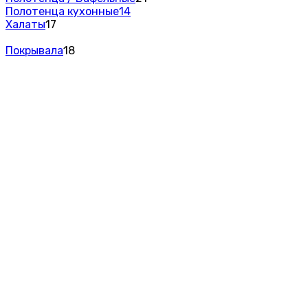
Полотенца кухонные
14
Халаты
17
Покрывала
18