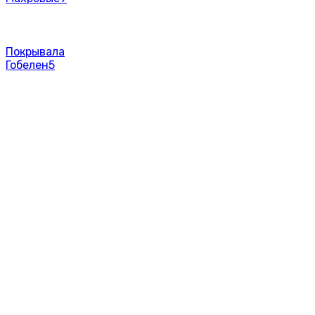
Покрывала
Гобелен
5