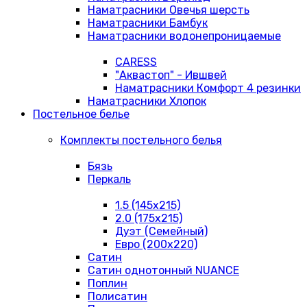
Наматрасники Овечья шерсть
Наматрасники Бамбук
Наматрасники водонепроницаемые
CARESS
"Аквастоп" - Ившвей
Наматрасники Комфорт 4 резинки
Наматрасники Хлопок
Постельное белье
Комплекты постельного белья
Бязь
Перкаль
1.5 (145х215)
2.0 (175х215)
Дуэт (Семейный)
Евро (200х220)
Сатин
Сатин однотонный NUANCE
Поплин
Полисатин