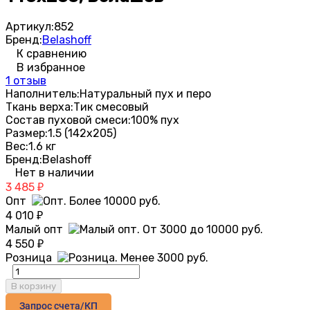
Артикул:
852
Бренд:
Belashoff
К сравнению
В избранное
1 отзыв
Наполнитель:
Натуральный пух и перо
Ткань верха:
Тик смесовый
Состав пуховой смеси:
100% пух
Размер:
1.5 (142х205)
Вес:
1.6 кг
Бренд:
Belashoff
Нет в наличии
3 485
₽
Опт
4 010
₽
Малый опт
4 550
₽
Розница
В корзину
Запрос счета/КП