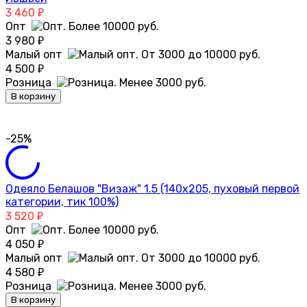
3 460
₽
Опт
3 980
₽
Малый опт
4 500
₽
Розница
В корзину
-25%
Одеяло Белашов "Визаж" 1.5 (140х205, пуховый первой
категории, тик 100%)
3 520
₽
Опт
4 050
₽
Малый опт
4 580
₽
Розница
В корзину