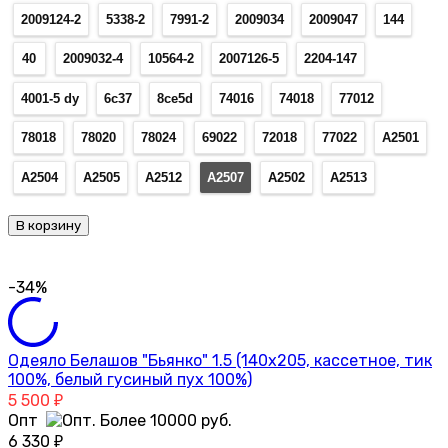
2009124-2
5338-2
7991-2
2009034
2009047
144
40
2009032-4
10564-2
2007126-5
2204-147
4001-5 dy
6с37
8се5d
74016
74018
77012
78018
78020
78024
69022
72018
77022
А2501
А2504
А2505
А2512
А2507
А2502
А2513
В корзину
-34%
Одеяло Белашов "Бьянко" 1.5 (140х205, кассетное, тик
100%, белый гусиный пух 100%)
5 500
₽
Опт
6 330
₽