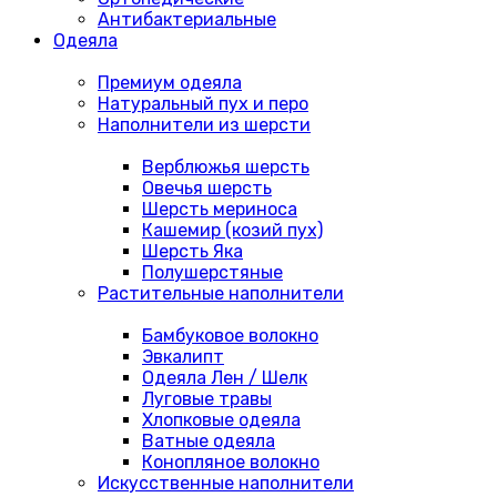
Антибактериальные
Одеяла
Премиум одеяла
Натуральный пух и перо
Наполнители из шерсти
Верблюжья шерсть
Овечья шерсть
Шерсть мериноса
Кашемир (козий пух)
Шерсть Яка
Полушерстяные
Растительные наполнители
Бамбуковое волокно
Эвкалипт
Одеяла Лен / Шелк
Луговые травы
Хлопковые одеяла
Ватные одеяла
Конопляное волокно
Искусственные наполнители