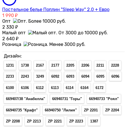
Постельное белье Поплин "Sleep Way" 2.0 + Евро
1 990
₽
Опт
2 330
₽
Малый опт
2 640
₽
Розница
Дизайн:
1231
1738
2167
2177
2205
2206
2211
2228
2233
2243
3249
6092
6093
6094
6095
6096
6100
6106
6112
6113
6114
6164
6172
669407/38 "Анабелла"
66940731 "Горы"
66940733 "Роял"
66940735 "Крафт"
66940750 "Лилия"
ZP 2201
ZP 2204
ZP 2208
ZP 2213
ZP 2221
ZP 2223
1387