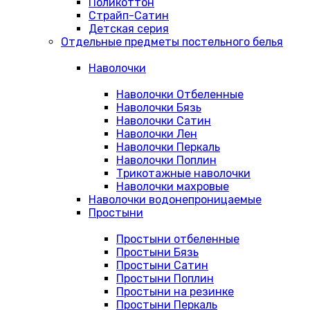
Поликоттон
Страйп-Сатин
Детская серия
Отдельные предметы постельного белья
Наволочки
Наволочки Отбеленные
Наволочки Бязь
Наволочки Сатин
Наволочки Лен
Наволочки Перкаль
Наволочки Поплин
Трикотажные наволочки
Наволочки махровые
Наволочки водонепроницаемые
Простыни
Простыни отбеленные
Простыни Бязь
Простыни Сатин
Простыни Поплин
Простыни на резинке
Простыни Перкаль