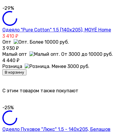
-29%
Одеяло "Pure Cotton" 1.5 (140х205), MOYЁ Home
3 410
₽
Опт
3 930
₽
Малый опт
4 440
₽
Розница
В корзину
C этим товаром также покупают
-25%
Одеяло Пуховое "Люкс" 1.5 - 140х205, Белашов