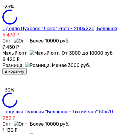
-25%
Одеяло Пуховое "Люкс" Евро - 200х220, Белашов
6 470
₽
Опт
7 450
₽
Малый опт
8 420
₽
Розница
В корзину
-30%
Подушка Пуховая "Белашов - Тихий час" 50х70
980
₽
Опт
1 130
₽