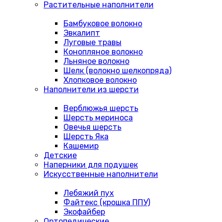
Растительные наполнители
Бамбуковое волокно
Эвкалипт
Луговые травы
Конопляное волокно
Льняное волокно
Шелк (волокно шелкопряда)
Хлопковое волокно
Наполнители из шерсти
Верблюжья шерсть
Шерсть мериноса
Овечья шерсть
Шерсть Яка
Кашемир
Детские
Наперники для подушек
Искусственные наполнители
Лебяжий пух
Файтекс (крошка ППУ)
Экофайбер
Ортопедические