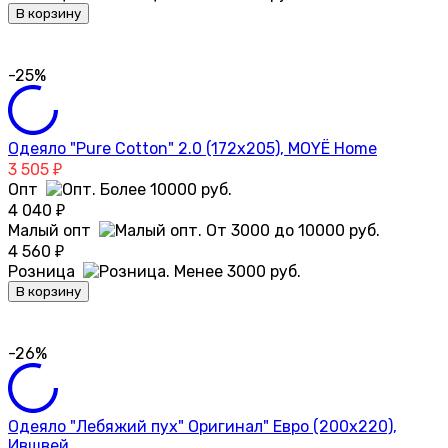
В корзину
-25%
Одеяло "Pure Cotton" 2.0 (172х205), MOYЁ Home
3 505
₽
Опт
4 040
₽
Малый опт
4 560
₽
Розница
В корзину
-26%
Одеяло "Лебяжий пух" Оригинал" Евро (200х220),
Ившвей