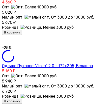
4 360
₽
Опт
5 020
₽
Малый опт
5 670
₽
Розница
В корзину
-25%
Одеяло Пуховое "Люкс" 2.0 - 172х205, Белашов
5 160
₽
Опт
5 940
₽
Малый опт
6 720
₽
Розница
В корзину