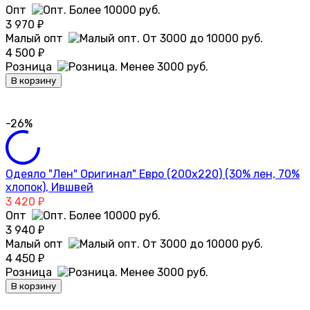
Опт
3 970
₽
Малый опт
4 500
₽
Розница
В корзину
-26%
Одеяло "Лен" Оригинал" Евро (200х220) (30% лен, 70%
хлопок), Ившвей
3 420
₽
Опт
3 940
₽
Малый опт
4 450
₽
Розница
В корзину