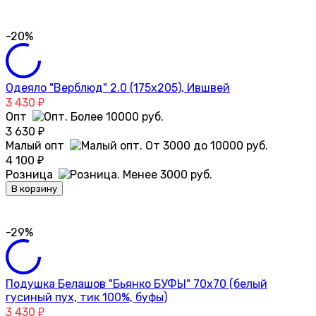
-20%
Одеяло "Верблюд" 2.0 (175х205), Ившвей
3 430
₽
Опт
3 630
₽
Малый опт
4 100
₽
Розница
В корзину
-29%
Подушка Белашов "Бьянко БУФЫ" 70х70 (белый
гусиный пух, тик 100%, буфы)
3 430
₽