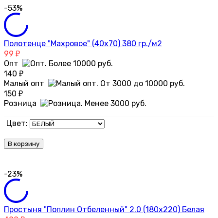
-53%
Полотенце "Махровое" (40х70) 380 гр./м2
99
₽
Опт
140
₽
Малый опт
150
₽
Розница
Цвет:
В корзину
-23%
Простыня "Поплин Отбеленный" 2.0 (180х220) Белая