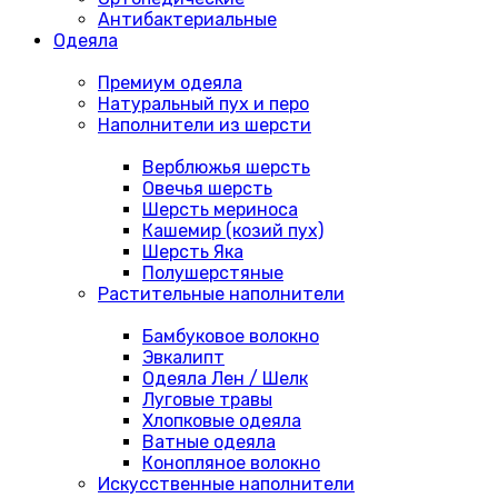
Антибактериальные
Одеяла
Премиум одеяла
Натуральный пух и перо
Наполнители из шерсти
Верблюжья шерсть
Овечья шерсть
Шерсть мериноса
Кашемир (козий пух)
Шерсть Яка
Полушерстяные
Растительные наполнители
Бамбуковое волокно
Эвкалипт
Одеяла Лен / Шелк
Луговые травы
Хлопковые одеяла
Ватные одеяла
Конопляное волокно
Искусственные наполнители