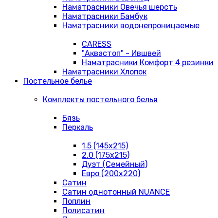
Наматрасники Овечья шерсть
Наматрасники Бамбук
Наматрасники водонепроницаемые
CARESS
"Аквастоп" - Ившвей
Наматрасники Комфорт 4 резинки
Наматрасники Хлопок
Постельное белье
Комплекты постельного белья
Бязь
Перкаль
1.5 (145х215)
2.0 (175х215)
Дуэт (Семейный)
Евро (200х220)
Сатин
Сатин однотонный NUANCE
Поплин
Полисатин