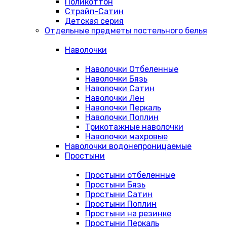
Поликоттон
Страйп-Сатин
Детская серия
Отдельные предметы постельного белья
Наволочки
Наволочки Отбеленные
Наволочки Бязь
Наволочки Сатин
Наволочки Лен
Наволочки Перкаль
Наволочки Поплин
Трикотажные наволочки
Наволочки махровые
Наволочки водонепроницаемые
Простыни
Простыни отбеленные
Простыни Бязь
Простыни Сатин
Простыни Поплин
Простыни на резинке
Простыни Перкаль