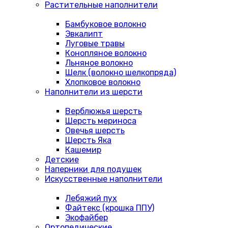
Растительные наполнители
Бамбуковое волокно
Эвкалипт
Луговые травы
Конопляное волокно
Льняное волокно
Шелк (волокно шелкопряда)
Хлопковое волокно
Наполнители из шерсти
Верблюжья шерсть
Шерсть мериноса
Овечья шерсть
Шерсть Яка
Кашемир
Детские
Наперники для подушек
Искусственные наполнители
Лебяжий пух
Файтекс (крошка ППУ)
Экофайбер
Ортопедические