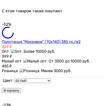
C этим товаром также покупают
-52%
Полотенце "Махровое" (70х140) 380 гр./м2
329
₽
Опт
399
₽
Малый опт
455
₽
Розница
Цвет:
В корзину
-23%