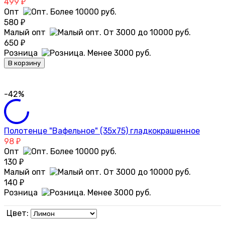
499
₽
Опт
580
₽
Малый опт
650
₽
Розница
В корзину
-42%
Полотенце "Вафельное" (35х75) гладкокрашенное
98
₽
Опт
130
₽
Малый опт
140
₽
Розница
Цвет: