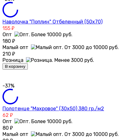
Наволочка "Поплин" Отбеленный (50х70)
155
₽
Опт
180
₽
Малый опт
210
₽
Розница
В корзину
-37%
Полотенце "Махровое" (30х50) 380 гр./м2
62
₽
Опт
80
₽
Малый опт