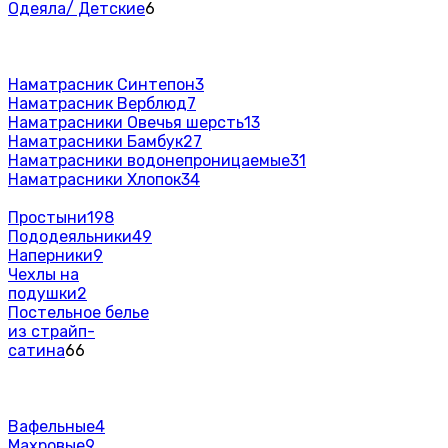
Одеяла/ Детские
6
Наматрасник Синтепон
3
Наматрасник Верблюд
7
Наматрасники Овечья шерсть
13
Наматрасники Бамбук
27
Наматрасники водонепроницаемые
31
Наматрасники Хлопок
34
Простыни
198
Пододеяльники
49
Наперники
9
Чехлы на
подушки
2
Постельное белье
из страйп-
сатина
66
Вафельные
4
Махровые
9