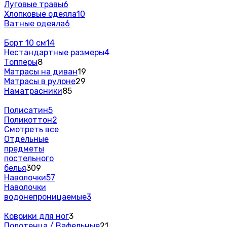
Луговые травы
6
Хлопковые одеяла
10
Ватные одеяла
6
Борт 10 см
14
Нестандартные размеры
4
Топперы
8
Матрасы на диван
19
Матрасы в рулоне
29
Наматрасники
85
Полисатин
5
Поликоттон
2
Смотреть все
Отдельные
предметы
постельного
белья
309
Наволочки
57
Наволочки
водонепроницаемые
3
Коврики для ног
3
Полотенца / Вафельные
21