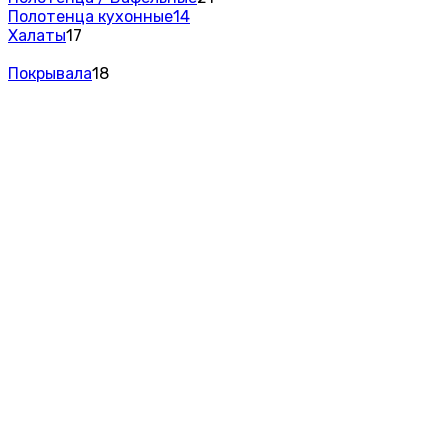
Полотенца кухонные
14
Халаты
17
Покрывала
18