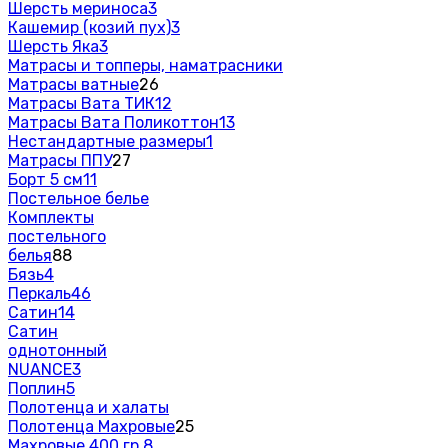
Шерсть мериноса
3
Кашемир (козий пух)
3
Шерсть Яка
3
Матрасы и топперы, наматрасники
Матрасы ватные
26
Матрасы Вата ТИК
12
Матрасы Вата Поликоттон
13
Нестандартные размеры
1
Матрасы ППУ
27
Борт 5 см
11
Постельное белье
Комплекты
постельного
белья
88
Бязь
4
Перкаль
46
Сатин
14
Сатин
однотонный
NUANCE
3
Поплин
5
Полотенца и халаты
Полотенца Махровые
25
Махровые 400 гр.
8