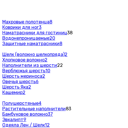
Махровые полотенца
8
Коврики для ног
3
Наматрасники для гостиниц
38
Водонепроницаемые
20
Защитные наматрасники
8
Шелк (волокно шелкопряда)
2
Хлопковое волокно
2
Наполнители из шерсти
22
Верблюжья шерсть
10
Шерсть мериноса
2
Овечья шерсть
6
Шерсть Яка
2
Кашемир
2
Полушерстяные
4
Растительные наполнители
83
Бамбуковое волокно
37
Эвкалипт
9
Одеяла Лен / Шелк
12