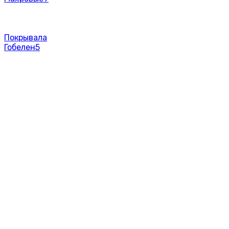
Покрывала
Гобелен
5