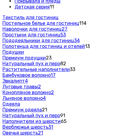
Покрывала и пледы
Детская серия
11
Текстиль для гостиниц
Постельное белье для гостиниц
114
Наволочки для гостиниц
27
Простыни для гостиниц
53
Пододеяльники для гостиниц
34
Полотенца для гостиниц и отелей
13
Подушки
Премиум подушки
23
Натуральный пух и перо
82
Растительные наполнители
33
Бамбуковое волокно
17
Эвкалипт
4
Луговые травы
2
Конопляное волокно
2
Льняное волокно
4
Одеяла
Премиум одеяла
21
Натуральный пух и перо
91
Наполнители из шерсти
65
Верблюжья шерсть
31
Овечья шерсть
21