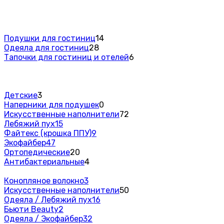
Подушки для гостиниц
14
Одеяла для гостиниц
28
Тапочки для гостиниц и отелей
6
Детские
3
Наперники для подушек
0
Искусственные наполнители
72
Лебяжий пух
15
Файтекс (крошка ППУ)
9
Экофайбер
47
Ортопедические
20
Антибактериальные
4
Конопляное волокно
3
Искусственные наполнители
50
Одеяла / Лебяжий пух
16
Бьюти Beauty
2
Одеяла / Экофайбер
32