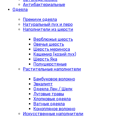
Антибактериальные
Одеяла
Премиум одеяла
Натуральный пух и перо
Наполнители из шерсти
Верблюжья шерсть
Овечья шерсть
Шерсть мериноса
Кашемир (козий пух)
Шерсть Яка
Полушерстяные
Растительные наполнители
Бамбуковое волокно
Эвкалипт
Одеяла Лен / Шелк
Луговые травы
Хлопковые одеяла
Ватные одеяла
Конопляное волокно
Искусственные наполнители