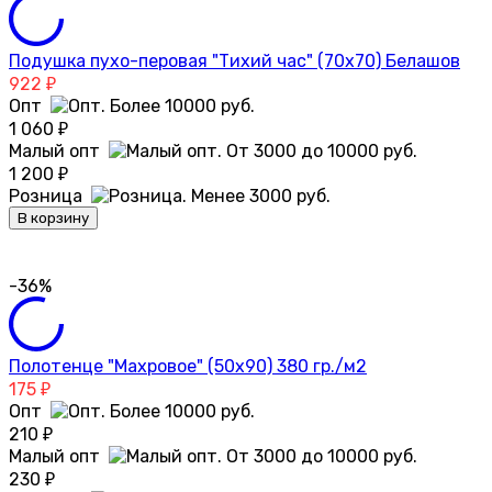
Подушка пухо-перовая "Тихий час" (70х70) Белашов
922
₽
Опт
1 060
₽
Малый опт
1 200
₽
Розница
В корзину
-36%
Полотенце "Махровое" (50х90) 380 гр./м2
175
₽
Опт
210
₽
Малый опт
230
₽