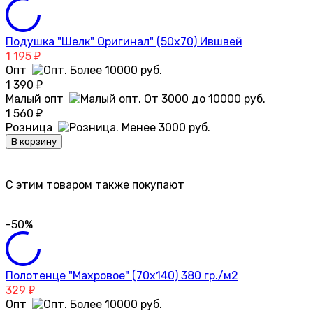
Подушка "Шелк" Оригинал" (50х70) Ившвей
1 195
₽
Опт
1 390
₽
Малый опт
1 560
₽
Розница
В корзину
C этим товаром также покупают
-50%
Полотенце "Махровое" (70х140) 380 гр./м2
329
₽
Опт