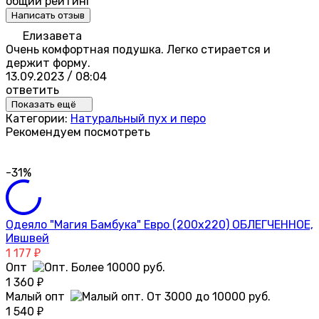
общий рейтинг
Написать отзыв
Елизавета
Очень комфортная подушка. Легко стирается и
держит форму.
13.09.2023 / 08:04
ответить
Показать ещё
Категории:
Натуральный пух и перо
Рекомендуем посмотреть
-31%
Одеяло "Магия Бамбука" Евро (200х220) ОБЛЕГЧЕННОЕ,
Ившвей
1 177
₽
Опт
1 360
₽
Малый опт
1 540
₽