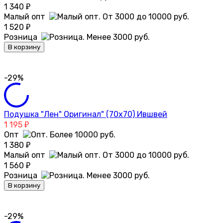
1 340
₽
Малый опт
1 520
₽
Розница
В корзину
-29%
Подушка "Лен" Оригинал" (70х70) Ившвей
1 195
₽
Опт
1 380
₽
Малый опт
1 560
₽
Розница
В корзину
-29%