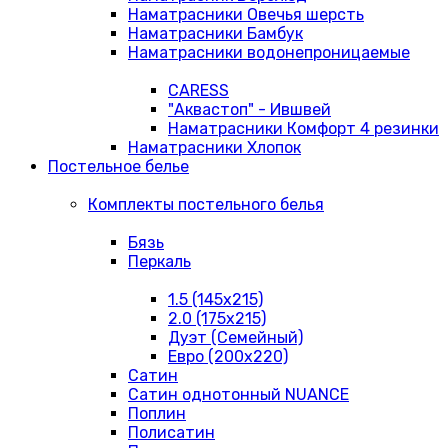
Наматрасники Овечья шерсть
Наматрасники Бамбук
Наматрасники водонепроницаемые
CARESS
"Аквастоп" - Ившвей
Наматрасники Комфорт 4 резинки
Наматрасники Хлопок
Постельное белье
Комплекты постельного белья
Бязь
Перкаль
1.5 (145х215)
2.0 (175х215)
Дуэт (Семейный)
Евро (200х220)
Сатин
Сатин однотонный NUANCE
Поплин
Полисатин