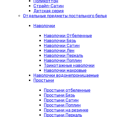
Поликоттон
Страйп-Сатин
Детская серия
Отдельные предметы постельного белья
Наволочки
Наволочки Отбеленные
Наволочки Бязь
Наволочки Сатин
Наволочки Лен
Наволочки Перкаль
Наволочки Поплин
Трикотажные наволочки
Наволочки махровые
Наволочки водонепроницаемые
Простыни
Простыни отбеленные
Простыни Бязь
Простыни Сатин
Простыни Поплин
Простыни на резинке
Простыни Перкаль