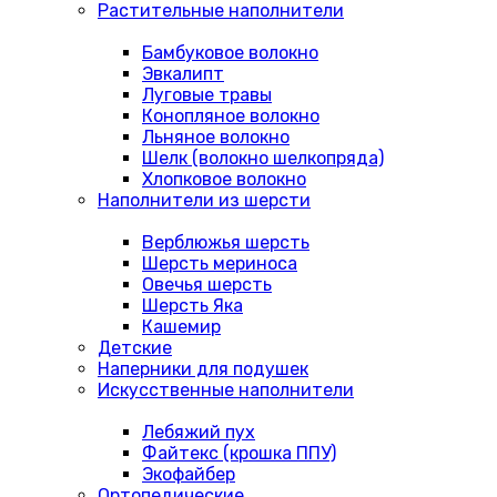
Растительные наполнители
Бамбуковое волокно
Эвкалипт
Луговые травы
Конопляное волокно
Льняное волокно
Шелк (волокно шелкопряда)
Хлопковое волокно
Наполнители из шерсти
Верблюжья шерсть
Шерсть мериноса
Овечья шерсть
Шерсть Яка
Кашемир
Детские
Наперники для подушек
Искусственные наполнители
Лебяжий пух
Файтекс (крошка ППУ)
Экофайбер
Ортопедические