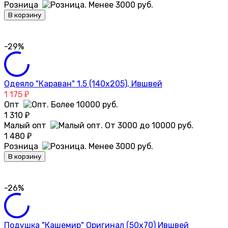
Розница
В корзину
-29%
Одеяло "Караван" 1.5 (140х205), Ившвей
1 175
₽
Опт
1 310
₽
Малый опт
1 480
₽
Розница
В корзину
-26%
Подушка "Кашемир" Оригинал (50х70) Ившвей