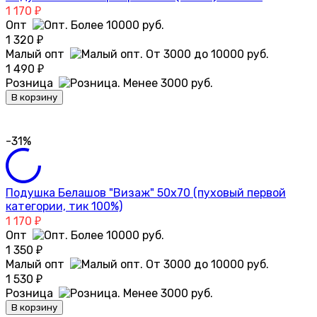
1 170
₽
Опт
1 320
₽
Малый опт
1 490
₽
Розница
В корзину
-31%
Подушка Белашов "Визаж" 50х70 (пуховый первой
категории, тик 100%)
1 170
₽
Опт
1 350
₽
Малый опт
1 530
₽
Розница
В корзину