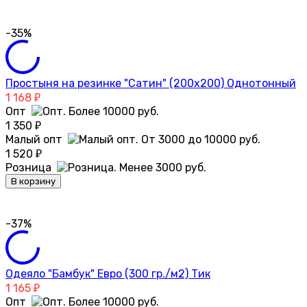
-35%
Простыня на резинке "Сатин" (200х200) Однотонный
1 168
₽
Опт
1 350
₽
Малый опт
1 520
₽
Розница
В корзину
-37%
Одеяло "Бамбук" Евро (300 гр./м2) Тик
1 165
₽
Опт