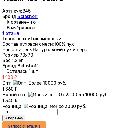
Артикул:
845
Бренд:
Belashoff
К сравнению
В избранное
1 отзыв
Ткань верха:
Тик смесовый
Состав пуховой смеси:
100% пух
Наполнитель:
Натуральный пух и перо
Размер:
70х70
Вес:
1.2 кг
Бренд:
Belashoff
Осталась 1 шт.
1 180
₽
Опт
1 360
₽
Малый опт
1 540
₽
Розница
В корзину
Запрос счета/КП