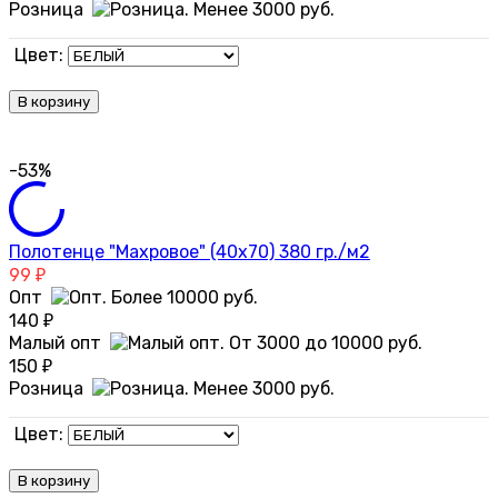
Розница
Цвет:
В корзину
-53%
Полотенце "Махровое" (40х70) 380 гр./м2
99
₽
Опт
140
₽
Малый опт
150
₽
Розница
Цвет:
В корзину