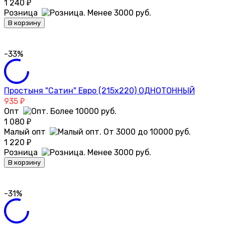
1 240
₽
Розница
В корзину
-33%
Простыня "Сатин" Евро (215х220) ОДНОТОННЫЙ
935
₽
Опт
1 080
₽
Малый опт
1 220
₽
Розница
В корзину
-31%