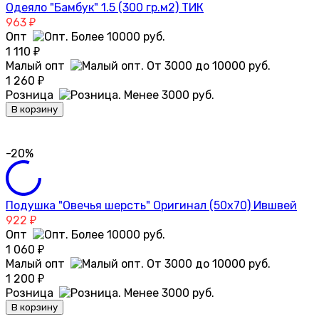
Одеяло "Бамбук" 1.5 (300 гр.м2) ТИК
963
₽
Опт
1 110
₽
Малый опт
1 260
₽
Розница
В корзину
-20%
Подушка "Овечья шерсть" Оригинал (50х70) Ившвей
922
₽
Опт
1 060
₽
Малый опт
1 200
₽
Розница
В корзину