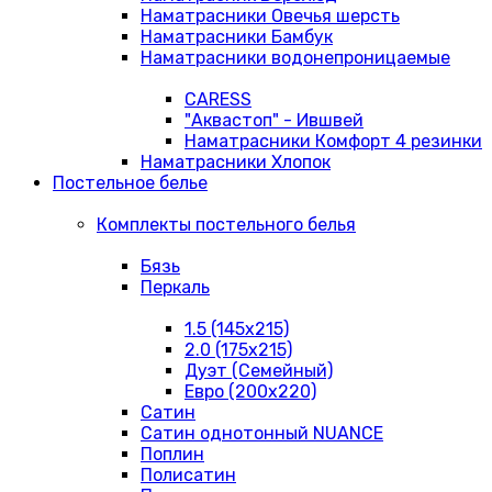
Наматрасники Овечья шерсть
Наматрасники Бамбук
Наматрасники водонепроницаемые
CARESS
"Аквастоп" - Ившвей
Наматрасники Комфорт 4 резинки
Наматрасники Хлопок
Постельное белье
Комплекты постельного белья
Бязь
Перкаль
1.5 (145х215)
2.0 (175х215)
Дуэт (Семейный)
Евро (200х220)
Сатин
Сатин однотонный NUANCE
Поплин
Полисатин