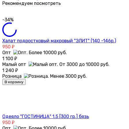
Рекомендуем посмотреть
-34%
Халат подростковый махровый "ЭЛИТ" (140 -146р.)
950
₽
Опт
1 100
₽
Малый опт
1 240
₽
Розница
В корзину
Одеяло "ГОСТИНИЦА" 1.5 [300 гр.] бязь
950
₽
Опт