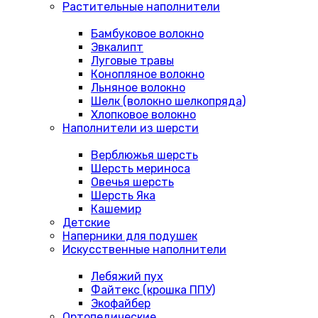
Растительные наполнители
Бамбуковое волокно
Эвкалипт
Луговые травы
Конопляное волокно
Льняное волокно
Шелк (волокно шелкопряда)
Хлопковое волокно
Наполнители из шерсти
Верблюжья шерсть
Шерсть мериноса
Овечья шерсть
Шерсть Яка
Кашемир
Детские
Наперники для подушек
Искусственные наполнители
Лебяжий пух
Файтекс (крошка ППУ)
Экофайбер
Ортопедические