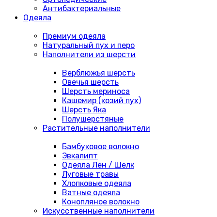
Антибактериальные
Одеяла
Премиум одеяла
Натуральный пух и перо
Наполнители из шерсти
Верблюжья шерсть
Овечья шерсть
Шерсть мериноса
Кашемир (козий пух)
Шерсть Яка
Полушерстяные
Растительные наполнители
Бамбуковое волокно
Эвкалипт
Одеяла Лен / Шелк
Луговые травы
Хлопковые одеяла
Ватные одеяла
Конопляное волокно
Искусственные наполнители