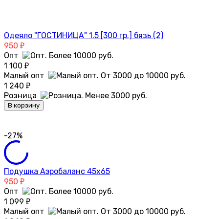
Одеяло "ГОСТИНИЦА" 1.5 [300 гр.] бязь (2)
950
₽
Опт
1 100
₽
Малый опт
1 240
₽
Розница
В корзину
-27%
Подушка Аэробаланс 45х65
950
₽
Опт
1 099
₽
Малый опт