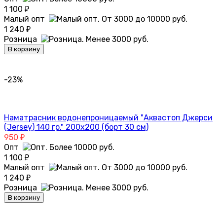
1 100
₽
Малый опт
1 240
₽
Розница
В корзину
-23%
Наматрасник водонепроницаемый "Аквастоп Джерси
(Jersey) 140 гр." 200х200 (борт 30 см)
950
₽
Опт
1 100
₽
Малый опт
1 240
₽
Розница
В корзину