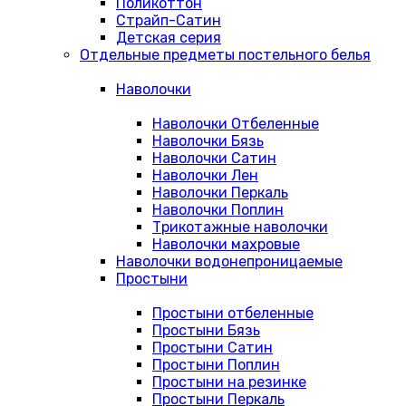
Поликоттон
Страйп-Сатин
Детская серия
Отдельные предметы постельного белья
Наволочки
Наволочки Отбеленные
Наволочки Бязь
Наволочки Сатин
Наволочки Лен
Наволочки Перкаль
Наволочки Поплин
Трикотажные наволочки
Наволочки махровые
Наволочки водонепроницаемые
Простыни
Простыни отбеленные
Простыни Бязь
Простыни Сатин
Простыни Поплин
Простыни на резинке
Простыни Перкаль