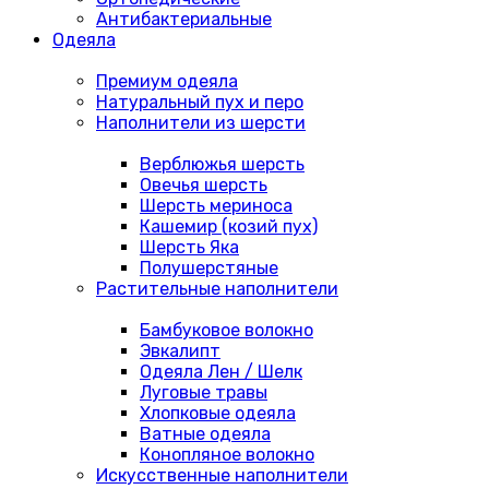
Антибактериальные
Одеяла
Премиум одеяла
Натуральный пух и перо
Наполнители из шерсти
Верблюжья шерсть
Овечья шерсть
Шерсть мериноса
Кашемир (козий пух)
Шерсть Яка
Полушерстяные
Растительные наполнители
Бамбуковое волокно
Эвкалипт
Одеяла Лен / Шелк
Луговые травы
Хлопковые одеяла
Ватные одеяла
Конопляное волокно
Искусственные наполнители