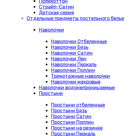
Поликоттон
Страйп-Сатин
Детская серия
Отдельные предметы постельного белья
Наволочки
Наволочки Отбеленные
Наволочки Бязь
Наволочки Сатин
Наволочки Лен
Наволочки Перкаль
Наволочки Поплин
Трикотажные наволочки
Наволочки махровые
Наволочки водонепроницаемые
Простыни
Простыни отбеленные
Простыни Бязь
Простыни Сатин
Простыни Поплин
Простыни на резинке
Простыни Перкаль