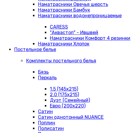
Наматрасники Овечья шерсть
Наматрасники Бамбук
Наматрасники водонепроницаемые
CARESS
"Аквастоп" - Ившвей
Наматрасники Комфорт 4 резинки
Наматрасники Хлопок
Постельное белье
Комплекты постельного белья
Бязь
Перкаль
1.5 (145х215)
2.0 (175х215)
Дуэт (Семейный)
Евро (200х220)
Сатин
Сатин однотонный NUANCE
Поплин
Полисатин