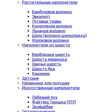
Растительные наполнители
Бамбуковое волокно
Эвкалипт
Луговые травы
Конопляное волокно
Льняное волокно
Шелк (волокно шелкопряда)
Хлопковое волокно
Наполнители из шерсти
Верблюжья шерсть
Шерсть мериноса
Овечья шерсть
Шерсть Яка
Кашемир
Детские
Наперники для подушек
Искусственные наполнители
Лебяжий пух
Файтекс (крошка ППУ)
Экофайбер
Ортопедические