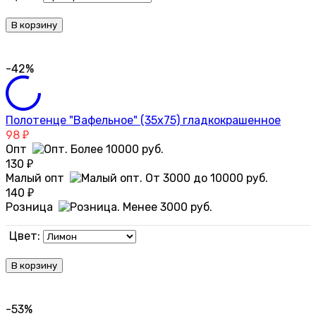
В корзину
-42%
Полотенце "Вафельное" (35х75) гладкокрашенное
98
₽
Опт
130
₽
Малый опт
140
₽
Розница
Цвет:
В корзину
-53%