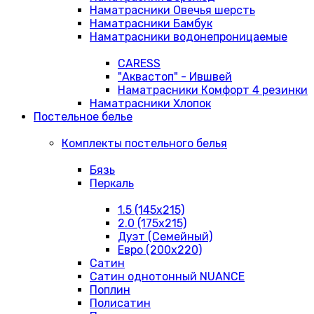
Наматрасники Овечья шерсть
Наматрасники Бамбук
Наматрасники водонепроницаемые
CARESS
"Аквастоп" - Ившвей
Наматрасники Комфорт 4 резинки
Наматрасники Хлопок
Постельное белье
Комплекты постельного белья
Бязь
Перкаль
1.5 (145х215)
2.0 (175х215)
Дуэт (Семейный)
Евро (200х220)
Сатин
Сатин однотонный NUANCE
Поплин
Полисатин