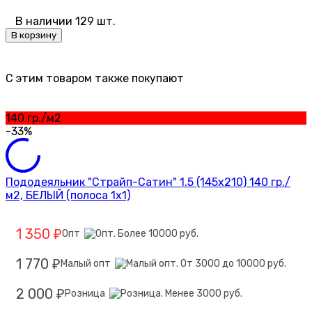
В наличии 129 шт.
В корзину
C этим товаром также покупают
140 гр./м2
-33%
Пододеяльник "Страйп-Сатин" 1.5 (145х210) 140 гр./
м2, БЕЛЫЙ (полоса 1х1)
1 350
Опт
₽
1 770
Малый опт
₽
2 000
Розница
₽