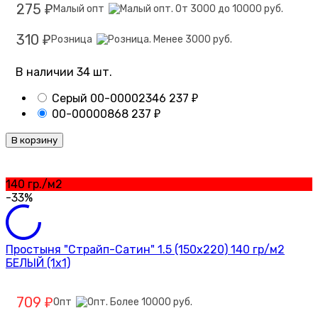
275
Малый опт
₽
310
Розница
₽
В наличии 34 шт.
Серый
00-00002346
237
₽
00-00000868
237
₽
В корзину
140 гр./м2
-33%
Простыня "Страйп-Сатин" 1.5 (150х220) 140 гр/м2
БЕЛЫЙ (1х1)
709
Опт
₽