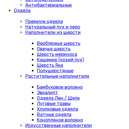
Антибактериальные
Одеяла
Премиум одеяла
Натуральный пух и перо
Наполнители из шерсти
Верблюжья шерсть
Овечья шерсть
Шерсть мериноса
Кашемир (козий пух)
Шерсть Яка
Полушерстяные
Растительные наполнители
Бамбуковое волокно
Эвкалипт
Одеяла Лен / Шелк
Луговые травы
Хлопковые одеяла
Ватные одеяла
Конопляное волокно
Искусственные наполнители