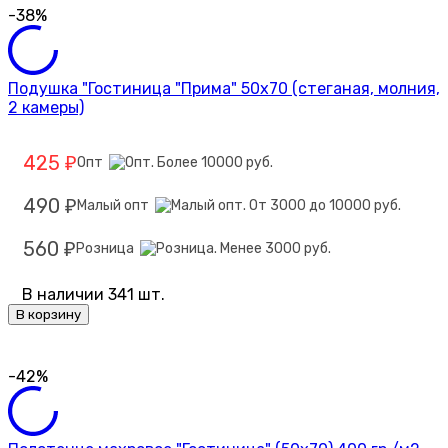
-38%
Подушка "Гостиница "Прима" 50х70 (стеганая, молния,
2 камеры)
425
Опт
₽
490
Малый опт
₽
560
Розница
₽
В наличии 341 шт.
В корзину
-42%