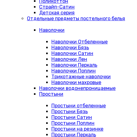
Поликоттон
Страйп-Сатин
Детская серия
Отдельные предметы постельного белья
Наволочки
Наволочки Отбеленные
Наволочки Бязь
Наволочки Сатин
Наволочки Лен
Наволочки Перкаль
Наволочки Поплин
Трикотажные наволочки
Наволочки махровые
Наволочки водонепроницаемые
Простыни
Простыни отбеленные
Простыни Бязь
Простыни Сатин
Простыни Поплин
Простыни на резинке
Простыни Перкаль