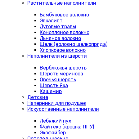
Растительные наполнители
Бамбуковое волокно
Эвкалипт
Луговые травы
Конопляное волокно
Льняное волокно
Шелк (волокно шелкопряда)
Хлопковое волокно
Наполнители из шерсти
Верблюжья шерсть
Шерсть мериноса
Овечья шерсть
Шерсть Яка
Кашемир
Детские
Наперники для подушек
Искусственные наполнители
Лебяжий пух
Файтекс (крошка ППУ)
Экофайбер
Ортопедические