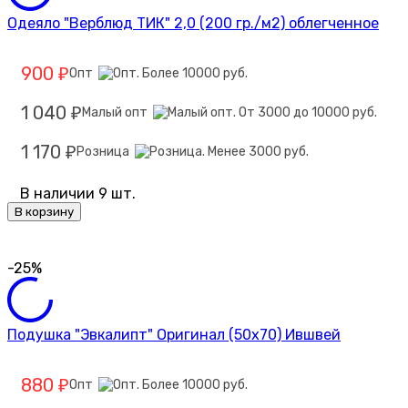
Одеяло "Верблюд ТИК" 2,0 (200 гр./м2) облегченное
900
Опт
₽
1 040
Малый опт
₽
1 170
Розница
₽
В наличии 9 шт.
В корзину
-25%
Подушка "Эвкалипт" Оригинал (50х70) Ившвей
880
Опт
₽