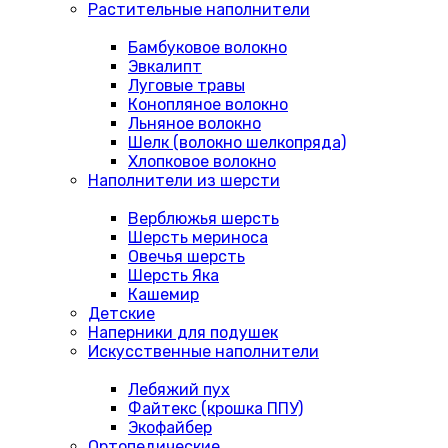
Растительные наполнители
Бамбуковое волокно
Эвкалипт
Луговые травы
Конопляное волокно
Льняное волокно
Шелк (волокно шелкопряда)
Хлопковое волокно
Наполнители из шерсти
Верблюжья шерсть
Шерсть мериноса
Овечья шерсть
Шерсть Яка
Кашемир
Детские
Наперники для подушек
Искусственные наполнители
Лебяжий пух
Файтекс (крошка ППУ)
Экофайбер
Ортопедические