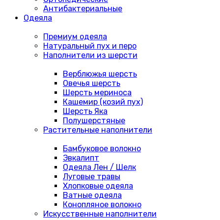
Антибактериальные
Одеяла
Премиум одеяла
Натуральный пух и перо
Наполнители из шерсти
Верблюжья шерсть
Овечья шерсть
Шерсть мериноса
Кашемир (козий пух)
Шерсть Яка
Полушерстяные
Растительные наполнители
Бамбуковое волокно
Эвкалипт
Одеяла Лен / Шелк
Луговые травы
Хлопковые одеяла
Ватные одеяла
Конопляное волокно
Искусственные наполнители