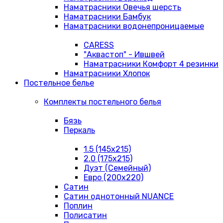
Наматрасники Овечья шерсть
Наматрасники Бамбук
Наматрасники водонепроницаемые
CARESS
"Аквастоп" - Ившвей
Наматрасники Комфорт 4 резинки
Наматрасники Хлопок
Постельное белье
Комплекты постельного белья
Бязь
Перкаль
1.5 (145х215)
2.0 (175х215)
Дуэт (Семейный)
Евро (200х220)
Сатин
Сатин однотонный NUANCE
Поплин
Полисатин