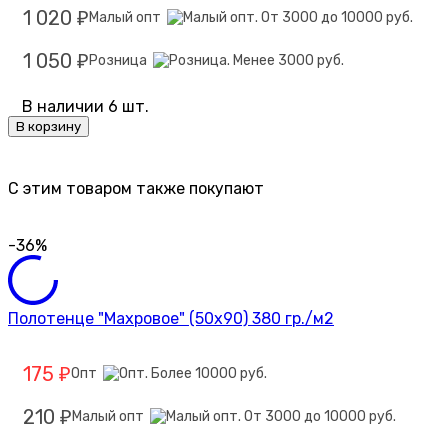
1 020
Малый опт
₽
1 050
Розница
₽
В наличии 6 шт.
В корзину
C этим товаром также покупают
-36%
Полотенце "Махровое" (50х90) 380 гр./м2
175
Опт
₽
210
Малый опт
₽