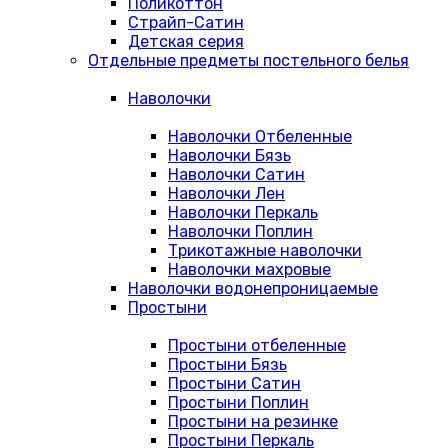
Поликоттон
Страйп-Сатин
Детская серия
Отдельные предметы постельного белья
Наволочки
Наволочки Отбеленные
Наволочки Бязь
Наволочки Сатин
Наволочки Лен
Наволочки Перкаль
Наволочки Поплин
Трикотажные наволочки
Наволочки махровые
Наволочки водонепроницаемые
Простыни
Простыни отбеленные
Простыни Бязь
Простыни Сатин
Простыни Поплин
Простыни на резинке
Простыни Перкаль