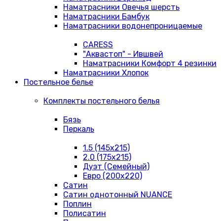
Наматрасники Овечья шерсть
Наматрасники Бамбук
Наматрасники водонепроницаемые
CARESS
"Аквастоп" - Ившвей
Наматрасники Комфорт 4 резинки
Наматрасники Хлопок
Постельное белье
Комплекты постельного белья
Бязь
Перкаль
1.5 (145х215)
2.0 (175х215)
Дуэт (Семейный)
Евро (200х220)
Сатин
Сатин однотонный NUANCE
Поплин
Полисатин