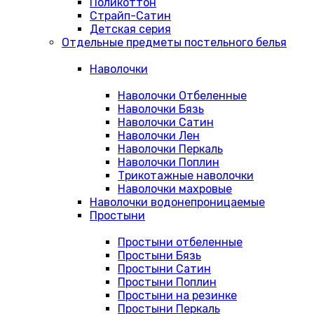
Поликоттон
Страйп-Сатин
Детская серия
Отдельные предметы постельного белья
Наволочки
Наволочки Отбеленные
Наволочки Бязь
Наволочки Сатин
Наволочки Лен
Наволочки Перкаль
Наволочки Поплин
Трикотажные наволочки
Наволочки махровые
Наволочки водонепроницаемые
Простыни
Простыни отбеленные
Простыни Бязь
Простыни Сатин
Простыни Поплин
Простыни на резинке
Простыни Перкаль