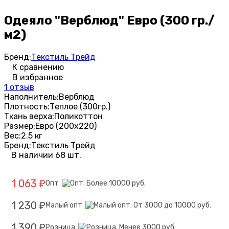
Одеяло "Верблюд" Евро (300 гр./
м2)
Бренд:
Текстиль Трейд
К сравнению
В избранное
1 отзыв
Наполнитель:
Верблюд
Плотность:
Теплое (300гр.)
Ткань верха:
Поликоттон
Размер:
Евро (200х220)
Вес:
2.5 кг
Бренд:
Текстиль Трейд
В наличии 68 шт.
1 063
Опт
₽
1 230
Малый опт
₽
1 390
Розница
₽