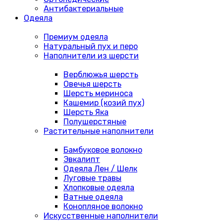
Антибактериальные
Одеяла
Премиум одеяла
Натуральный пух и перо
Наполнители из шерсти
Верблюжья шерсть
Овечья шерсть
Шерсть мериноса
Кашемир (козий пух)
Шерсть Яка
Полушерстяные
Растительные наполнители
Бамбуковое волокно
Эвкалипт
Одеяла Лен / Шелк
Луговые травы
Хлопковые одеяла
Ватные одеяла
Конопляное волокно
Искусственные наполнители