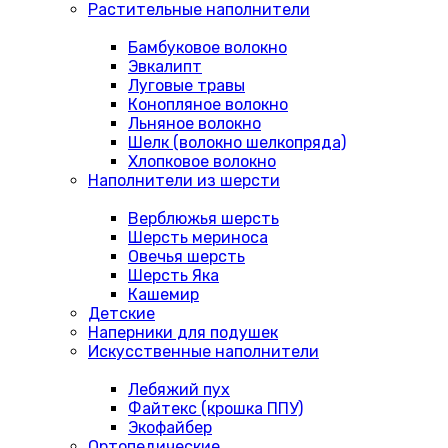
Растительные наполнители
Бамбуковое волокно
Эвкалипт
Луговые травы
Конопляное волокно
Льняное волокно
Шелк (волокно шелкопряда)
Хлопковое волокно
Наполнители из шерсти
Верблюжья шерсть
Шерсть мериноса
Овечья шерсть
Шерсть Яка
Кашемир
Детские
Наперники для подушек
Искусственные наполнители
Лебяжий пух
Файтекс (крошка ППУ)
Экофайбер
Ортопедические