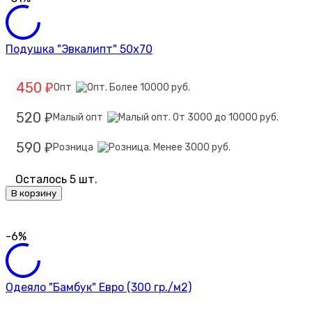
Подушка "Эвкалипт" 50х70
450
Опт
₽
520
Малый опт
₽
590
Розница
₽
Осталось 5 шт.
В корзину
-6%
Одеяло "Бамбук" Евро (300 гр./м2)