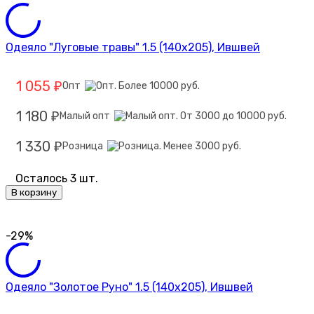
Одеяло "Луговые травы" 1.5 (140х205), Ившвей
1 055
Опт
₽
1 180
Малый опт
₽
1 330
Розница
₽
Осталось 3 шт.
В корзину
-29%
Одеяло "Золотое Руно" 1.5 (140х205), Ившвей