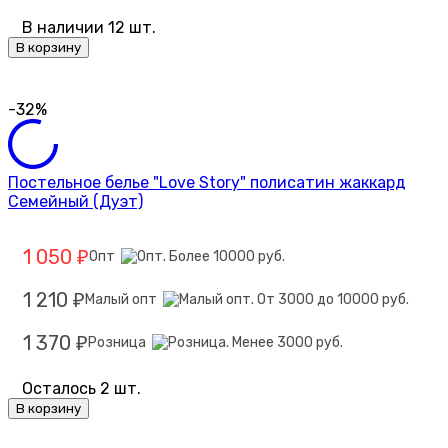
В наличии 12 шт.
В корзину
-32%
Постельное белье "Love Story" полисатин жаккард
Семейный (Дуэт)
1 050
Опт
₽
1 210
Малый опт
₽
1 370
Розница
₽
Осталось 2 шт.
В корзину