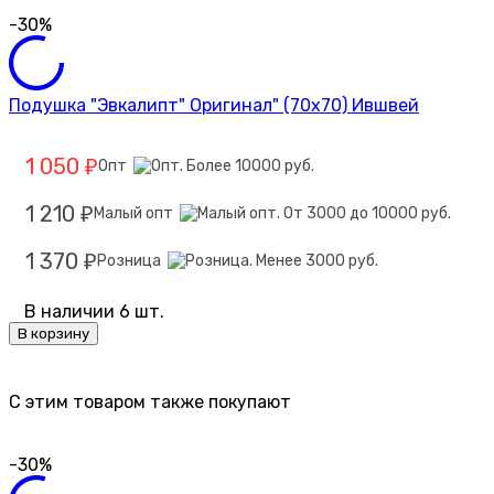
-30%
Подушка "Эвкалипт" Оригинал" (70х70) Ившвей
1 050
Опт
₽
1 210
Малый опт
₽
1 370
Розница
₽
В наличии 6 шт.
В корзину
C этим товаром также покупают
-30%