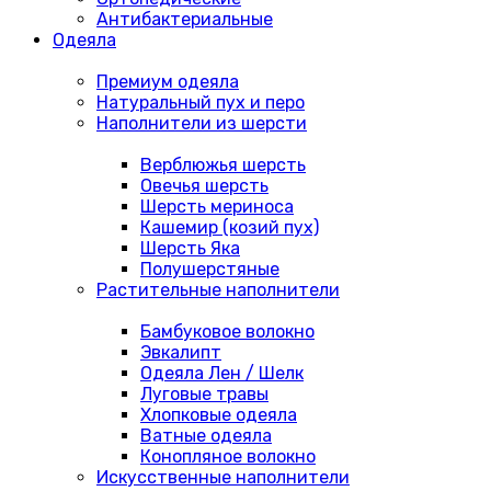
Антибактериальные
Одеяла
Премиум одеяла
Натуральный пух и перо
Наполнители из шерсти
Верблюжья шерсть
Овечья шерсть
Шерсть мериноса
Кашемир (козий пух)
Шерсть Яка
Полушерстяные
Растительные наполнители
Бамбуковое волокно
Эвкалипт
Одеяла Лен / Шелк
Луговые травы
Хлопковые одеяла
Ватные одеяла
Конопляное волокно
Искусственные наполнители