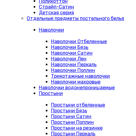
Поликоттон
Страйп-Сатин
Детская серия
Отдельные предметы постельного белья
Наволочки
Наволочки Отбеленные
Наволочки Бязь
Наволочки Сатин
Наволочки Лен
Наволочки Перкаль
Наволочки Поплин
Трикотажные наволочки
Наволочки махровые
Наволочки водонепроницаемые
Простыни
Простыни отбеленные
Простыни Бязь
Простыни Сатин
Простыни Поплин
Простыни на резинке
Простыни Перкаль