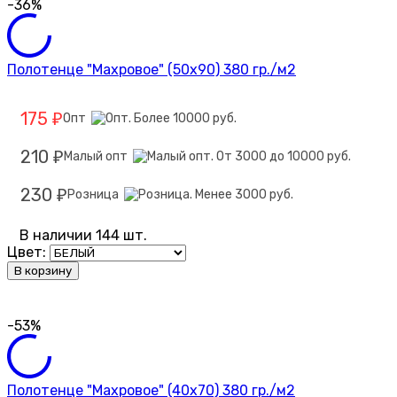
-36%
Полотенце "Махровое" (50х90) 380 гр./м2
175
Опт
₽
210
Малый опт
₽
230
Розница
₽
В наличии 144 шт.
Цвет:
В корзину
-53%
Полотенце "Махровое" (40х70) 380 гр./м2