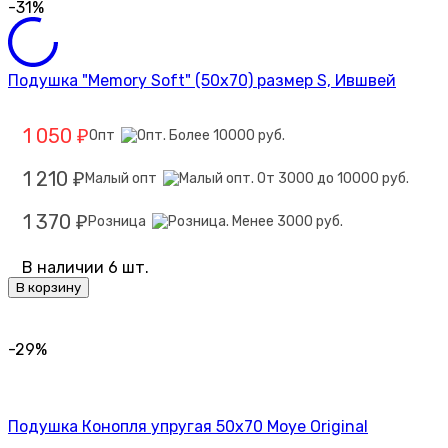
-31%
Подушка "Memory Soft" (50х70) размер S, Ившвей
1 050
Опт
₽
1 210
Малый опт
₽
1 370
Розница
₽
В наличии 6 шт.
В корзину
-29%
Подушка Конопля упругая 50х70 Moye Original