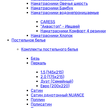
Наматрасники Овечья шерсть
Наматрасники Бамбук
Наматрасники водонепроницаемые
CARESS
"Аквастоп" - Ившвей
Наматрасники Комфорт 4 резинки
Наматрасники Хлопок
Постельное белье
Комплекты постельного белья
Бязь
Перкаль
1.5 (145х215)
2.0 (175х215)
Дуэт (Семейный)
Евро (200х220)
Сатин
Сатин однотонный NUANCE
Поплин
Полисатин