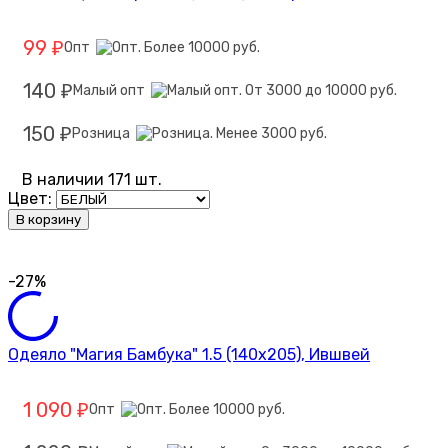
99
Опт
₽
140
Малый опт
₽
150
Розница
₽
В наличии 171 шт.
Цвет:
В корзину
-27%
Одеяло "Магия Бамбука" 1.5 (140х205), Ившвей
1 090
Опт
₽