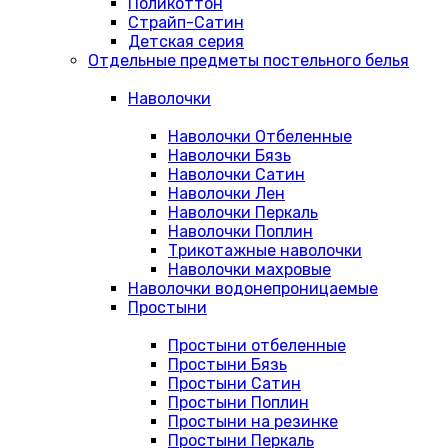
Поликоттон
Страйп-Сатин
Детская серия
Отдельные предметы постельного белья
Наволочки
Наволочки Отбеленные
Наволочки Бязь
Наволочки Сатин
Наволочки Лен
Наволочки Перкаль
Наволочки Поплин
Трикотажные наволочки
Наволочки махровые
Наволочки водонепроницаемые
Простыни
Простыни отбеленные
Простыни Бязь
Простыни Сатин
Простыни Поплин
Простыни на резинке
Простыни Перкаль