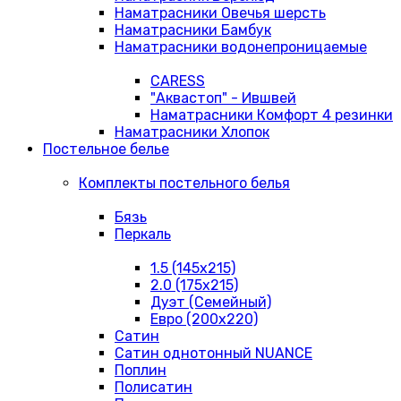
Наматрасники Овечья шерсть
Наматрасники Бамбук
Наматрасники водонепроницаемые
CARESS
"Аквастоп" - Ившвей
Наматрасники Комфорт 4 резинки
Наматрасники Хлопок
Постельное белье
Комплекты постельного белья
Бязь
Перкаль
1.5 (145х215)
2.0 (175х215)
Дуэт (Семейный)
Евро (200х220)
Сатин
Сатин однотонный NUANCE
Поплин
Полисатин