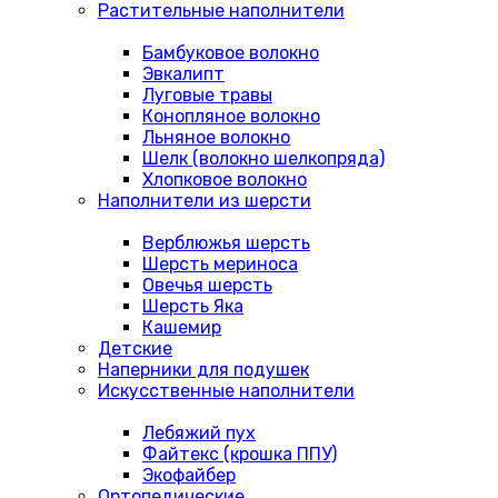
Растительные наполнители
Бамбуковое волокно
Эвкалипт
Луговые травы
Конопляное волокно
Льняное волокно
Шелк (волокно шелкопряда)
Хлопковое волокно
Наполнители из шерсти
Верблюжья шерсть
Шерсть мериноса
Овечья шерсть
Шерсть Яка
Кашемир
Детские
Наперники для подушек
Искусственные наполнители
Лебяжий пух
Файтекс (крошка ППУ)
Экофайбер
Ортопедические