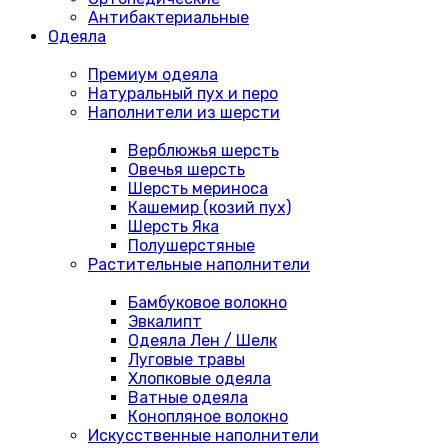
Антибактериальные
Одеяла
Премиум одеяла
Натуральный пух и перо
Наполнители из шерсти
Верблюжья шерсть
Овечья шерсть
Шерсть мериноса
Кашемир (козий пух)
Шерсть Яка
Полушерстяные
Растительные наполнители
Бамбуковое волокно
Эвкалипт
Одеяла Лен / Шелк
Луговые травы
Хлопковые одеяла
Ватные одеяла
Конопляное волокно
Искусственные наполнители