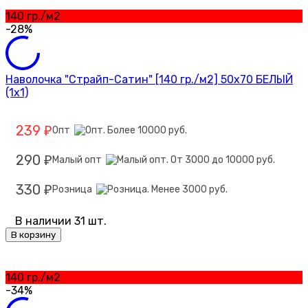
140 гр./м2
-28%
Наволочка "Страйп-Сатин" [140 гр./м2] 50х70 БЕЛЫЙ
(1х1)
239
Опт
₽
290
Малый опт
₽
330
Розница
₽
В наличии 31 шт.
В корзину
140 гр./м2
-34%