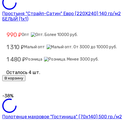
Простыня "Страйп-Сатин" Евро (220Х240) 140 гр/м2
БЕЛЫЙ (1х1)
990
Опт
₽
1 310
Малый опт
₽
1 480
Розница
₽
Осталось 4 шт.
В корзину
-38%
Полотенце махровое "Гостиница" (70х140) 500 гр./м2