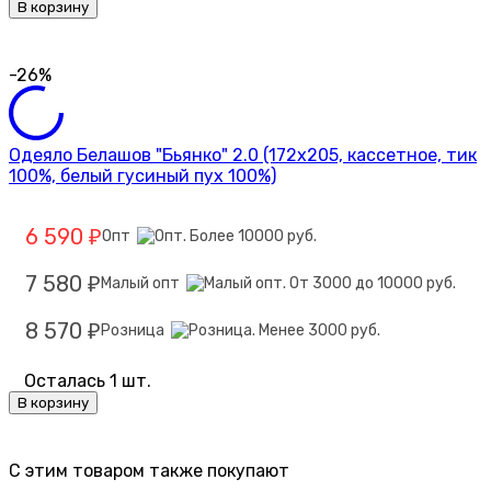
В корзину
-26%
Одеяло Белашов "Бьянко" 2.0 (172х205, кассетное, тик
100%, белый гусиный пух 100%)
6 590
Опт
₽
7 580
Малый опт
₽
8 570
Розница
₽
Осталась 1 шт.
В корзину
C этим товаром также покупают