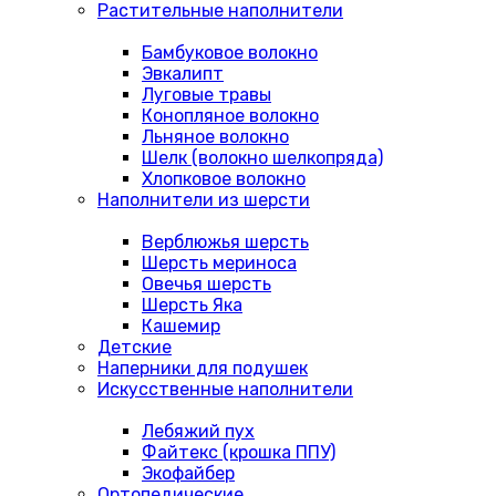
Растительные наполнители
Бамбуковое волокно
Эвкалипт
Луговые травы
Конопляное волокно
Льняное волокно
Шелк (волокно шелкопряда)
Хлопковое волокно
Наполнители из шерсти
Верблюжья шерсть
Шерсть мериноса
Овечья шерсть
Шерсть Яка
Кашемир
Детские
Наперники для подушек
Искусственные наполнители
Лебяжий пух
Файтекс (крошка ППУ)
Экофайбер
Ортопедические