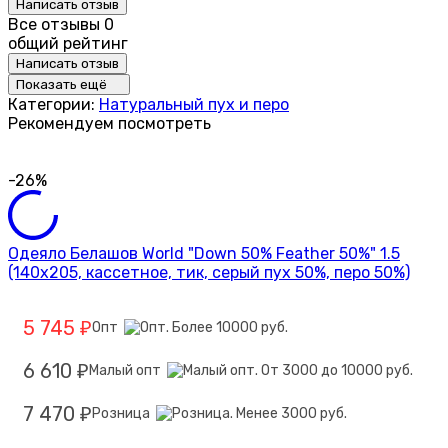
Написать отзыв
Все отзывы
0
общий рейтинг
Написать отзыв
Показать ещё
Категории:
Натуральный пух и перо
Рекомендуем посмотреть
-26%
Одеяло Белашов World "Down 50% Feather 50%" 1.5
(140х205, кассетное, тик, серый пух 50%, перо 50%)
5 745
Опт
₽
6 610
Малый опт
₽
7 470
Розница
₽