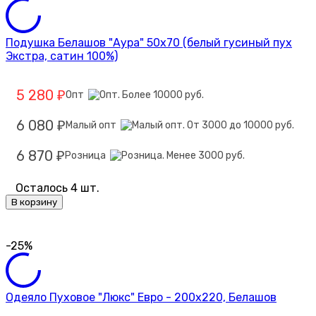
Подушка Белашов "Аура" 50х70 (белый гусиный пух
Экстра, сатин 100%)
5 280
Опт
₽
6 080
Малый опт
₽
6 870
Розница
₽
Осталось 4 шт.
В корзину
-25%
Одеяло Пуховое "Люкс" Евро - 200х220, Белашов