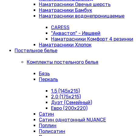
Наматрасники Овечья шерсть
Наматрасники Бамбук
Наматрасники водонепроницаемые
CARESS
"Аквастоп" - Ившвей
Наматрасники Комфорт 4 резинки
Наматрасники Хлопок
Постельное белье
Комплекты постельного белья
Бязь
Перкаль
1.5 (145х215)
2.0 (175х215)
Дуэт (Семейный)
Евро (200х220)
Сатин
Сатин однотонный NUANCE
Поплин
Полисатин