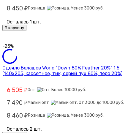
8 450
Розница
₽
Осталась 1 шт.
В корзину
-25%
Одеяло Белашов World "Down 80% Feather 20%" 1.5
(140х205, кассетное, тик, серый пух 80%, перо 20%)
6 505
Опт
₽
7 490
Малый опт
₽
8 460
Розница
₽
Осталось 2 шт.