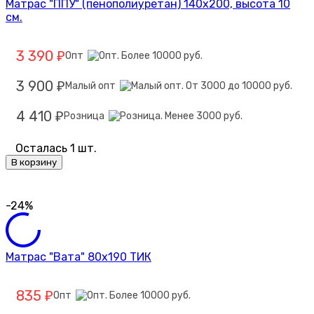
Матрас "ППУ" (пенополиуретан) 140х200, высота 10
см.
3 390
Опт
₽
3 900
Малый опт
₽
4 410
Розница
₽
Осталась 1 шт.
В корзину
-24%
Матрас "Вата" 80х190 ТИК
835
Опт
₽