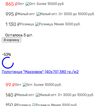
865
Опт
₽
995
Малый опт
₽
1 130
Розница
₽
Осталось 5 шт.
В корзину
-53%
Полотенце "Махровое" (40х70) 380 гр./м2
99
Опт
₽
140
Малый опт
₽
150
Розница
₽