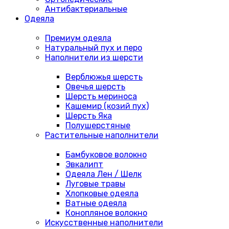
Антибактериальные
Одеяла
Премиум одеяла
Натуральный пух и перо
Наполнители из шерсти
Верблюжья шерсть
Овечья шерсть
Шерсть мериноса
Кашемир (козий пух)
Шерсть Яка
Полушерстяные
Растительные наполнители
Бамбуковое волокно
Эвкалипт
Одеяла Лен / Шелк
Луговые травы
Хлопковые одеяла
Ватные одеяла
Конопляное волокно
Искусственные наполнители