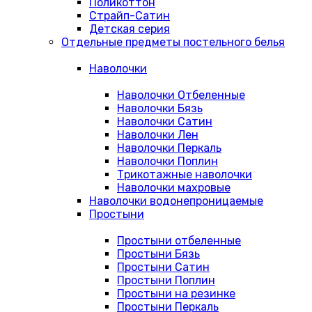
Поликоттон
Страйп-Сатин
Детская серия
Отдельные предметы постельного белья
Наволочки
Наволочки Отбеленные
Наволочки Бязь
Наволочки Сатин
Наволочки Лен
Наволочки Перкаль
Наволочки Поплин
Трикотажные наволочки
Наволочки махровые
Наволочки водонепроницаемые
Простыни
Простыни отбеленные
Простыни Бязь
Простыни Сатин
Простыни Поплин
Простыни на резинке
Простыни Перкаль