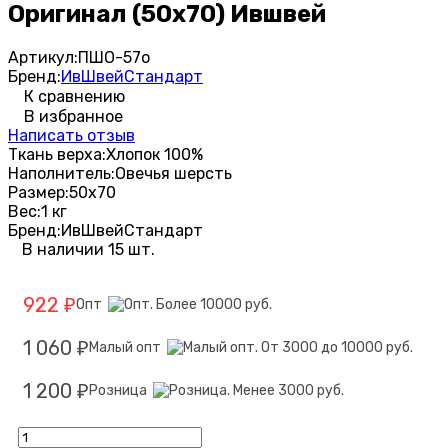
Оригинал (50х70) Ившвей
Артикул:
ПШО-57о
Бренд:
ИвШвейСтандарт
К сравнению
В избранное
Написать отзыв
Ткань верха:
Хлопок 100%
Наполнитель:
Овечья шерсть
Размер:
50х70
Вес:
1 кг
Бренд:
ИвШвейСтандарт
В наличии 15 шт.
922
Опт
₽
1 060
Малый опт
₽
1 200
Розница
₽