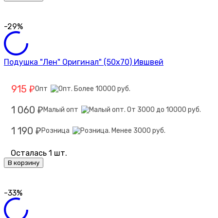
-29%
Подушка "Лен" Оригинал" (50х70) Ившвей
915
Опт
₽
1 060
Малый опт
₽
1 190
Розница
₽
Осталась 1 шт.
В корзину
-33%