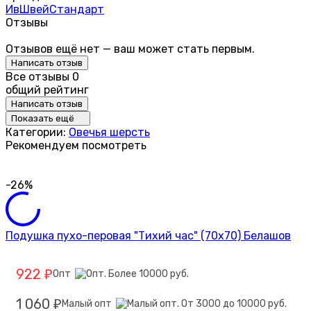
ИвШвейСтандарт
Отзывы
Отзывов ещё нет — ваш может стать первым.
Написать отзыв
Все отзывы
0
общий рейтинг
Написать отзыв
Показать ещё
Категории:
Овечья шерсть
Рекомендуем посмотреть
-26%
Подушка пухо-перовая "Тихий час" (70х70) Белашов
922
Опт
₽
1 060
Малый опт
₽