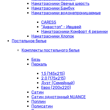
Наматрасники Овечья шерсть
Наматрасники Бамбук
Наматрасники водонепроницаемые
CARESS
"Аквастоп" - Ившвей
Наматрасники Комфорт 4 резинки
Наматрасники Хлопок
Постельное белье
Комплекты постельного белья
Бязь
Перкаль
1.5 (145х215)
2.0 (175х215)
Дуэт (Семейный)
Евро (200х220)
Сатин
Сатин однотонный NUANCE
Поплин
Полисатин