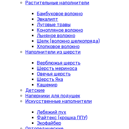
Растительные наполнители
Бамбуковое волокно
Эвкалипт
Луговые травы
Конопляное волокно
Льняное волокно
Шелк (волокно шелкопряда)
Хлопковое волокно
Наполнители из шерсти
Верблюжья шерсть
Шерсть мериноса
Овечья шерсть
Шерсть Яка
Кашемир
Детские
Наперники для подушек
Искусственные наполнители
Лебяжий пух
Файтекс (крошка ППУ)
Экофайбер
Ортопедические