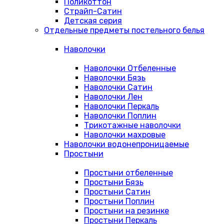
Поликоттон
Страйп-Сатин
Детская серия
Отдельные предметы постельного белья
Наволочки
Наволочки Отбеленные
Наволочки Бязь
Наволочки Сатин
Наволочки Лен
Наволочки Перкаль
Наволочки Поплин
Трикотажные наволочки
Наволочки махровые
Наволочки водонепроницаемые
Простыни
Простыни отбеленные
Простыни Бязь
Простыни Сатин
Простыни Поплин
Простыни на резинке
Простыни Перкаль