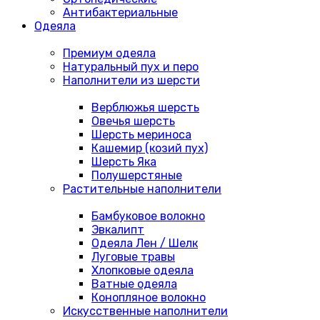
Антибактериальные
Одеяла
Премиум одеяла
Натуральный пух и перо
Наполнители из шерсти
Верблюжья шерсть
Овечья шерсть
Шерсть мериноса
Кашемир (козий пух)
Шерсть Яка
Полушерстяные
Растительные наполнители
Бамбуковое волокно
Эвкалипт
Одеяла Лен / Шелк
Луговые травы
Хлопковые одеяла
Ватные одеяла
Конопляное волокно
Искусственные наполнители