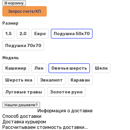
В корзину
Запрос счета/КП
Размер
1.5
2.0
Евро
Подушка 50х70
Подушка 70х70
Модель
Кашемир
Лен
Овечья шерсть
Шелк
Шерсть яка
Эвкалипт
Караван
Луговые травы
Золотое руно
Информация о доставке
Способ доставки
Доставка курьером
Рассчитываем стоимость доставки...