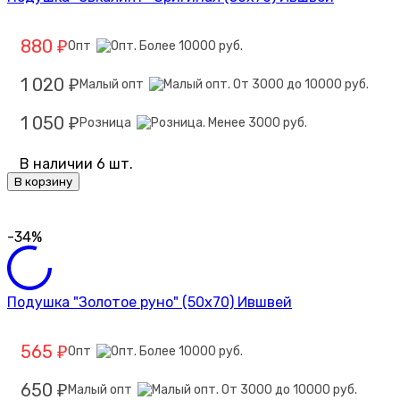
880
Опт
₽
1 020
Малый опт
₽
1 050
Розница
₽
В наличии 6 шт.
В корзину
-34%
Подушка "Золотое руно" (50х70) Ившвей
565
Опт
₽
650
Малый опт
₽