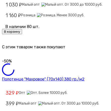
1 030
Малый опт
₽
1 160
Розница
₽
В наличии 80 шт.
В корзину
C этим товаром также покупают
-50%
Полотенце "Махровое" (70х140) 380 гр./м2
329
Опт
₽
399
Малый опт
₽