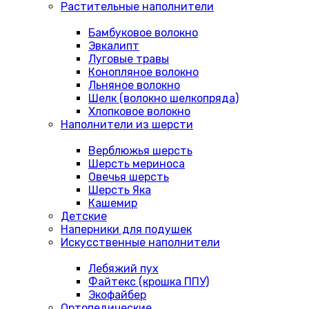
Растительные наполнители
Бамбуковое волокно
Эвкалипт
Луговые травы
Конопляное волокно
Льняное волокно
Шелк (волокно шелкопряда)
Хлопковое волокно
Наполнители из шерсти
Верблюжья шерсть
Шерсть мериноса
Овечья шерсть
Шерсть Яка
Кашемир
Детские
Наперники для подушек
Искусственные наполнители
Лебяжий пух
Файтекс (крошка ППУ)
Экофайбер
Ортопедические