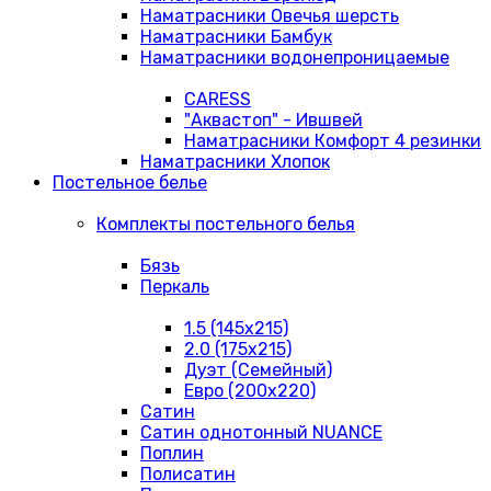
Наматрасники Овечья шерсть
Наматрасники Бамбук
Наматрасники водонепроницаемые
CARESS
"Аквастоп" - Ившвей
Наматрасники Комфорт 4 резинки
Наматрасники Хлопок
Постельное белье
Комплекты постельного белья
Бязь
Перкаль
1.5 (145х215)
2.0 (175х215)
Дуэт (Семейный)
Евро (200х220)
Сатин
Сатин однотонный NUANCE
Поплин
Полисатин