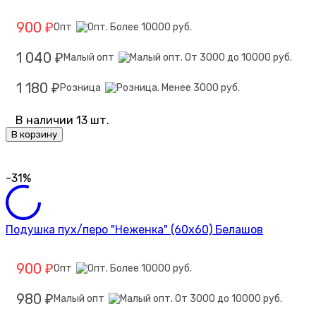
900
Опт
₽
1 040
Малый опт
₽
1 180
Розница
₽
В наличии 13 шт.
В корзину
-31%
Подушка пух/перо "Неженка" (60х60) Белашов
900
Опт
₽
980
Малый опт
₽