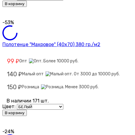
В корзину
-53%
Полотенце "Махровое" (40х70) 380 гр./м2
99
Опт
₽
140
Малый опт
₽
150
Розница
₽
В наличии 171 шт.
Цвет:
В корзину
-24%