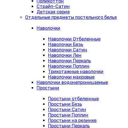
Поликоттон
Страйп-Сатин
Детская серия
Отдельные предметы постельного белья
Наволочки
Наволочки Отбеленные
Наволочки Бязь
Наволочки Сатин
Наволочки Лен
Наволочки Перкаль
Наволочки Поплин
Трикотажные наволочки
Наволочки махровые
Наволочки водонепроницаемые
Простыни
Простыни отбеленные
Простыни Бязь
Простыни Сатин
Простыни Поплин
Простыни на резинке
Простыни Перкаль