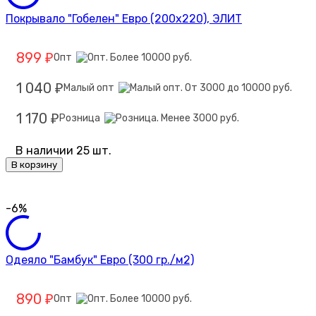
Покрывало "Гобелен" Евро (200х220), ЭЛИТ
899
Опт
₽
1 040
Малый опт
₽
1 170
Розница
₽
В наличии 25 шт.
В корзину
-6%
Одеяло "Бамбук" Евро (300 гр./м2)
890
Опт
₽