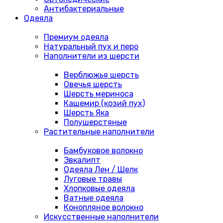
Антибактериальные
Одеяла
Премиум одеяла
Натуральный пух и перо
Наполнители из шерсти
Верблюжья шерсть
Овечья шерсть
Шерсть мериноса
Кашемир (козий пух)
Шерсть Яка
Полушерстяные
Растительные наполнители
Бамбуковое волокно
Эвкалипт
Одеяла Лен / Шелк
Луговые травы
Хлопковые одеяла
Ватные одеяла
Конопляное волокно
Искусственные наполнители