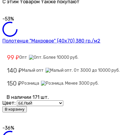
C этим товаром также покупают
-53%
Полотенце "Махровое" (40х70) 380 гр./м2
99
Опт
₽
140
Малый опт
₽
150
Розница
₽
В наличии 171 шт.
Цвет:
В корзину
-36%