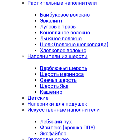
Растительные наполнители
Бамбуковое волокно
Эвкалипт
Луговые травы
Конопляное волокно
Льняное волокно
Шелк (волокно шелкопряда)
Хлопковое волокно
Наполнители из шерсти
Верблюжья шерсть
Шерсть мериноса
Овечья шерсть
Шерсть Яка
Кашемир
Детские
Наперники для подушек
Искусственные наполнители
Лебяжий пух
Файтекс (крошка ППУ)
Экофайбер
Ортопедические