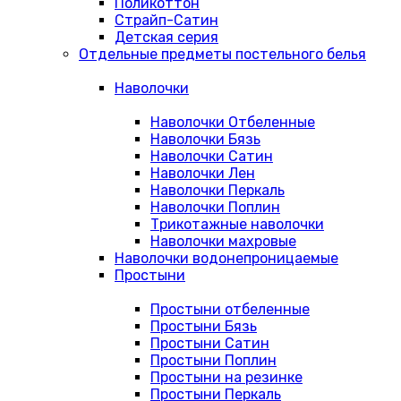
Поликоттон
Страйп-Сатин
Детская серия
Отдельные предметы постельного белья
Наволочки
Наволочки Отбеленные
Наволочки Бязь
Наволочки Сатин
Наволочки Лен
Наволочки Перкаль
Наволочки Поплин
Трикотажные наволочки
Наволочки махровые
Наволочки водонепроницаемые
Простыни
Простыни отбеленные
Простыни Бязь
Простыни Сатин
Простыни Поплин
Простыни на резинке
Простыни Перкаль