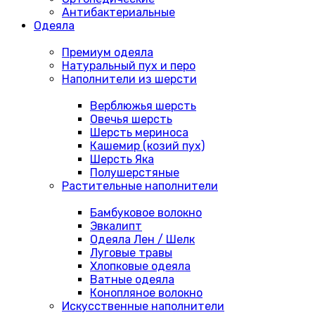
Антибактериальные
Одеяла
Премиум одеяла
Натуральный пух и перо
Наполнители из шерсти
Верблюжья шерсть
Овечья шерсть
Шерсть мериноса
Кашемир (козий пух)
Шерсть Яка
Полушерстяные
Растительные наполнители
Бамбуковое волокно
Эвкалипт
Одеяла Лен / Шелк
Луговые травы
Хлопковые одеяла
Ватные одеяла
Конопляное волокно
Искусственные наполнители