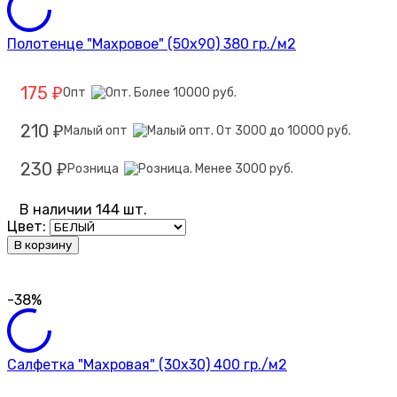
Полотенце "Махровое" (50х90) 380 гр./м2
175
Опт
₽
210
Малый опт
₽
230
Розница
₽
В наличии 144 шт.
Цвет:
В корзину
-38%
Салфетка "Махровая" (30х30) 400 гр./м2