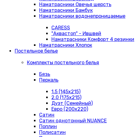
Наматрасники Овечья шерсть
Наматрасники Бамбук
Наматрасники водонепроницаемые
CARESS
"Аквастоп" - Ившвей
Наматрасники Комфорт 4 резинки
Наматрасники Хлопок
Постельное белье
Комплекты постельного белья
Бязь
Перкаль
1.5 (145х215)
2.0 (175х215)
Дуэт (Семейный)
Евро (200х220)
Сатин
Сатин однотонный NUANCE
Поплин
Полисатин