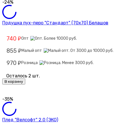
-24%
Подушка пух-перо "Стандарт" (70х70) Белашов
740
Опт
₽
855
Малый опт
₽
970
Розница
₽
Осталось 2 шт.
В корзину
-35%
Плед "Велсофт" 2.0 (ЭКО)