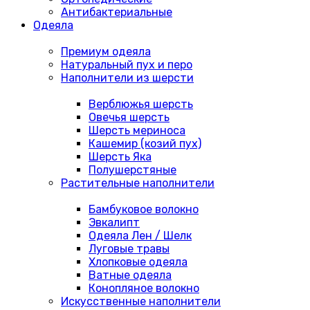
Антибактериальные
Одеяла
Премиум одеяла
Натуральный пух и перо
Наполнители из шерсти
Верблюжья шерсть
Овечья шерсть
Шерсть мериноса
Кашемир (козий пух)
Шерсть Яка
Полушерстяные
Растительные наполнители
Бамбуковое волокно
Эвкалипт
Одеяла Лен / Шелк
Луговые травы
Хлопковые одеяла
Ватные одеяла
Конопляное волокно
Искусственные наполнители