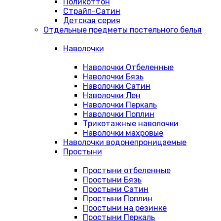
Поликоттон
Страйп-Сатин
Детская серия
Отдельные предметы постельного белья
Наволочки
Наволочки Отбеленные
Наволочки Бязь
Наволочки Сатин
Наволочки Лен
Наволочки Перкаль
Наволочки Поплин
Трикотажные наволочки
Наволочки махровые
Наволочки водонепроницаемые
Простыни
Простыни отбеленные
Простыни Бязь
Простыни Сатин
Простыни Поплин
Простыни на резинке
Простыни Перкаль