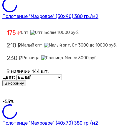
Полотенце "Махровое" (50х90) 380 гр./м2
175
Опт
₽
210
Малый опт
₽
230
Розница
₽
В наличии 144 шт.
Цвет:
В корзину
-53%
Полотенце "Махровое" (40х70) 380 гр./м2