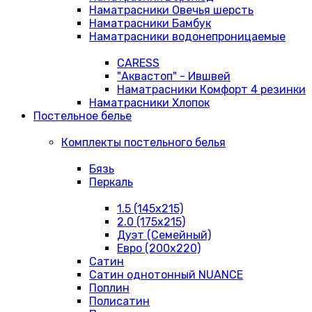
Наматрасники Овечья шерсть
Наматрасники Бамбук
Наматрасники водонепроницаемые
CARESS
"Аквастоп" - Ившвей
Наматрасники Комфорт 4 резинки
Наматрасники Хлопок
Постельное белье
Комплекты постельного белья
Бязь
Перкаль
1.5 (145х215)
2.0 (175х215)
Дуэт (Семейный)
Евро (200х220)
Сатин
Сатин однотонный NUANCE
Поплин
Полисатин