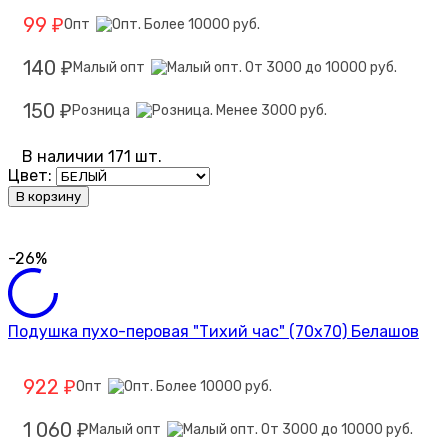
99
Опт
₽
140
Малый опт
₽
150
Розница
₽
В наличии 171 шт.
Цвет:
В корзину
-26%
Подушка пухо-перовая "Тихий час" (70х70) Белашов
922
Опт
₽
1 060
Малый опт
₽