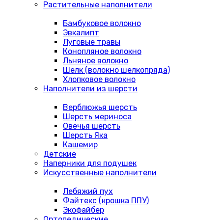
Растительные наполнители
Бамбуковое волокно
Эвкалипт
Луговые травы
Конопляное волокно
Льняное волокно
Шелк (волокно шелкопряда)
Хлопковое волокно
Наполнители из шерсти
Верблюжья шерсть
Шерсть мериноса
Овечья шерсть
Шерсть Яка
Кашемир
Детские
Наперники для подушек
Искусственные наполнители
Лебяжий пух
Файтекс (крошка ППУ)
Экофайбер
Ортопедические