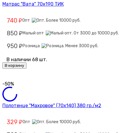
Матрас "Вата" 70х190 ТИК
740
Опт
₽
850
Малый опт
₽
950
Розница
₽
В наличии 68 шт.
В корзину
-50%
Полотенце "Махровое" (70х140) 380 гр./м2
329
Опт
₽