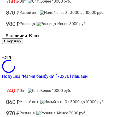
750
Опт
₽
870
Малый опт
₽
980
Розница
₽
В наличии 19 шт.
В корзину
-31%
Подушка "Магия бамбука" (70х70) Ившвей
740
Опт
₽
860
Малый опт
₽
970
Розница
₽