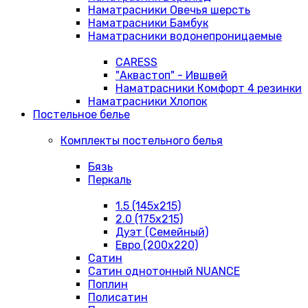
Наматрасники Овечья шерсть
Наматрасники Бамбук
Наматрасники водонепроницаемые
CARESS
"Аквастоп" - Ившвей
Наматрасники Комфорт 4 резинки
Наматрасники Хлопок
Постельное белье
Комплекты постельного белья
Бязь
Перкаль
1.5 (145х215)
2.0 (175х215)
Дуэт (Семейный)
Евро (200х220)
Сатин
Сатин однотонный NUANCE
Поплин
Полисатин