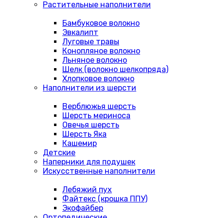
Растительные наполнители
Бамбуковое волокно
Эвкалипт
Луговые травы
Конопляное волокно
Льняное волокно
Шелк (волокно шелкопряда)
Хлопковое волокно
Наполнители из шерсти
Верблюжья шерсть
Шерсть мериноса
Овечья шерсть
Шерсть Яка
Кашемир
Детские
Наперники для подушек
Искусственные наполнители
Лебяжий пух
Файтекс (крошка ППУ)
Экофайбер
Ортопедические