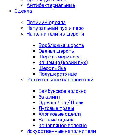
Антибактериальные
Одеяла
Премиум одеяла
Натуральный пух и перо
Наполнители из шерсти
Верблюжья шерсть
Овечья шерсть
Шерсть мериноса
Кашемир (козий пух)
Шерсть Яка
Полушерстяные
Растительные наполнители
Бамбуковое волокно
Эвкалипт
Одеяла Лен / Шелк
Луговые травы
Хлопковые одеяла
Ватные одеяла
Конопляное волокно
Искусственные наполнители