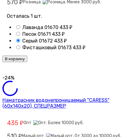
570
Розница
₽
Осталась 1 шт.
Лаванда
01670
433
₽
Песок
01671
433
₽
Серый
01672
433
₽
Фисташковый
01673
433
₽
В корзину
-24%
Наматрасник водонепроницаемый "CARESS"
(60х140х20), СПЕЦРАЗМЕР
435
Опт
₽
510
Малый опт
₽