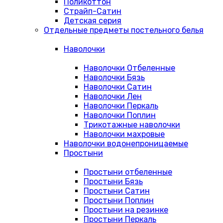
Поликоттон
Страйп-Сатин
Детская серия
Отдельные предметы постельного белья
Наволочки
Наволочки Отбеленные
Наволочки Бязь
Наволочки Сатин
Наволочки Лен
Наволочки Перкаль
Наволочки Поплин
Трикотажные наволочки
Наволочки махровые
Наволочки водонепроницаемые
Простыни
Простыни отбеленные
Простыни Бязь
Простыни Сатин
Простыни Поплин
Простыни на резинке
Простыни Перкаль